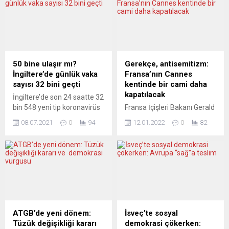
olağan genel kurulu Köln
Bakanlık, iddiaya soru
kentinde gerçekleşti. LIR
önergesi aracılığıyla yanıt
genel kuruluna farklı
verdi. Federal Meclis Sol
şehirlerin uyum
Parti milletvekili Gökay
meclislerinden 90’a yakın
Akbulut’un Erdoğan’ın söz
delege katıldı. Tayfun Keltek
konusu açıklamalarına
50 bine ulaşır mı?
Gerekçe, antisemitizm:
oy çokluğuyla yeniden çatı
ilişkin verdiği soru
İngiltere’de günlük vaka
Fransa’nın Cannes
örgütünün başkanı oldu.
önergesine Federal İçişleri
sayısı 32 bini geçti
kentinde bir cami daha
Eyalet Hükümeti Uyum
Bakanlığı’ndan gelen
kapatılacak
İngiltere’de son 24 saatte 32
Bakanı Dr. Joachim...
yanıtta, “Federal Hükümet,
bin 548 yeni tip koronavirüs
Fransa İçişleri Bakanı Gerald
Almanya Alevi Birlikleri
vakası saptandı. Bu, ocak
Darmanin, Cannes kentinde
Federasyonu’nun (AABF)
08.07.2021
0
94
12.01.2022
0
82
ayından bu yana en yüksek
bir caminin “antisemitik
2019’da...
vaka sayısı. Sağlık
söylemlerde bulunduğu”
Bakanlığının açıkladığı
iddiasıyla kapatılacağını
verilere göre, ülkede virüs
belirtti. Fransa İçişleri
nedeniyle hayatını
Bakanı, Cnews televizyon
kaybedenlerin sayısı son 24
kanalında yaptığı
saatte 33 artarak 128 bin
açıklamada, söz konusu
301 oldu. Aşılama
camide “antisemitik”
programına 8 Aralık 2020’de
söylemlerde bulunulduğunu,
ATGB’de yeni dönem:
İsveç’te sosyal
başlayan ülkede yetişkin
caminin daha önce hükümet
Tüzük değişikliği kararı
demokrasi çökerken: