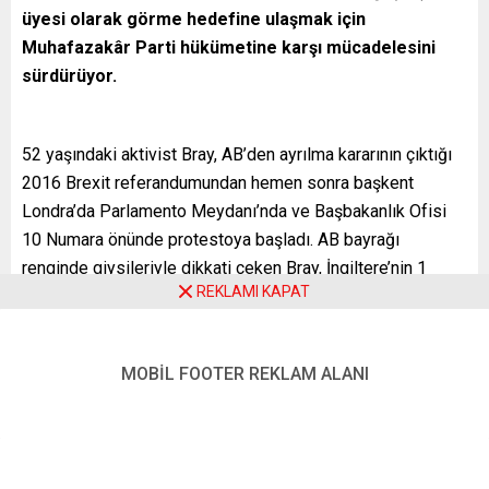
üyesi olarak görme hedefine ulaşmak için
Muhafazakâr Parti hükümetine karşı mücadelesini
sürdürüyor.
52 yaşındaki aktivist Bray, AB’den ayrılma kararının çıktığı
2016 Brexit referandumundan hemen sonra başkent
Londra’da Parlamento Meydanı’nda ve Başbakanlık Ofisi
10 Numara önünde protestoya başladı. AB bayrağı
renginde giysileriyle dikkati çeken Bray, İngiltere’nin 1
REKLAMI KAPAT
Ocak 2021’de AB’den ayrılmasına kadar parlamento
yakınında canlı haber yayınları sırasında yüksek sesle
haykırdığı “Brexit’i durdurun” sloganı nedeniyle birçok kişi
MOBİL FOOTER REKLAM ALANI
tarafından “Bay Brexit’i Durdurun” olarak tanındı.
Brexit gerçekleşmesine rağmen yeni bir hedefle haftalık
eylemlerini sürdüren Bray, AA muhabirine, gösterilere nasıl
başladığını ve neden hâlâ sokaklarda olduğunu anlattı.