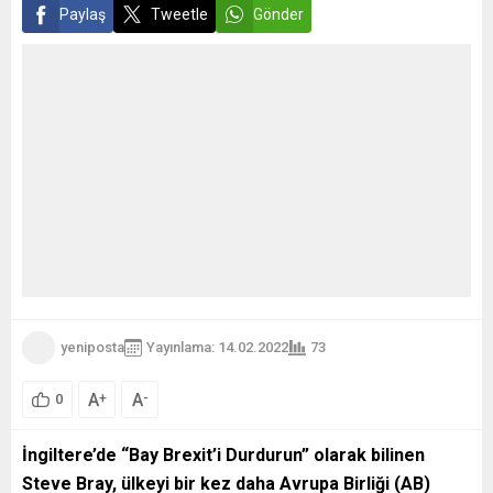
Paylaş
Tweetle
Gönder
yeniposta
Yayınlama: 14.02.2022
73
A
A
+
-
0
İngiltere’de “Bay Brexit’i Durdurun” olarak bilinen
Steve Bray, ülkeyi bir kez daha Avrupa Birliği (AB)