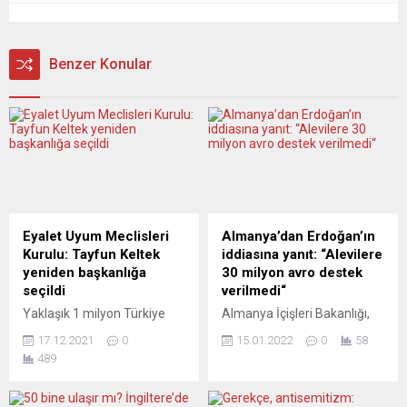
Benzer Konular
Eyalet Uyum Meclisleri
Almanya’dan Erdoğan’ın
Kurulu: Tayfun Keltek
iddiasına yanıt: “Alevilere
yeniden başkanlığa
30 milyon avro destek
seçildi
verilmedi“
Yaklaşık 1 milyon Türkiye
Almanya İçişleri Bakanlığı,
kökenlinin yaşadığı Kuzey
Erdoğan’ın ”Almanya
17.12.2021
0
15.01.2022
0
58
Ren-Vestfalya’da (NRW),
Alevilere 2019 yılında 30
489
Eyalet Uyum Meclisleri çatı
milyon avro destek verdi”
örgütü olan LIR’in
iddiasının gerçeği
(Landesintegrationsrat)
yansıtmadığını açıkladı.