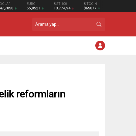
DOLAR
EURO
BIST 100
BITCOIN
47,7050
55,0521
13.774,94
$65077
elik reformların