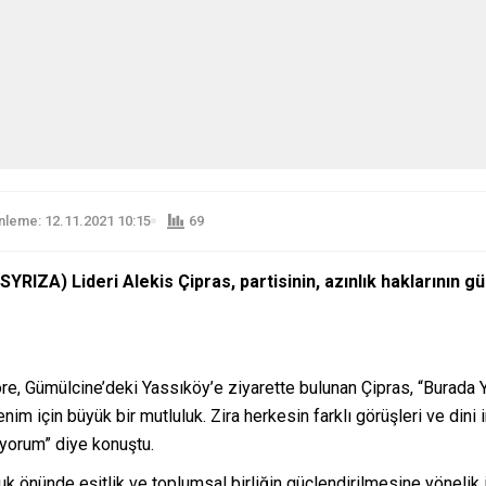
leme: 12.11.2021 10:15
69
 (SYRIZA) Lideri Alekis Çipras, partisinin, azınlık haklarının
e, Gümülcine’deki Yassıköy’e ziyarette bulunan Çipras, “Burada 
 için büyük bir mutluluk. Zira herkesin farklı görüşleri ve dini ina
uyorum” diye konuştu.
kuk önünde eşitlik ve toplumsal birliğin güçlendirilmesine yönelik