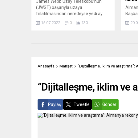
James Webb Uzay Teleskobu’nun
(JWST) başarıyla uzaya
Almany
fırlatılmasından neredeyse yedi ay
Başba
sonra bilim insanları çekilen ilk
oldukt
15.07.2022
0
130
20.0
fotoğrafları yayınladı. ABD, Kanada ve
hakları
Avrupa uzay ajanslarının büyük
Ukrayn
projesinin devasa ve katlanabilir
ardınd
kızılötesi aynası sayesinde, 13,5
nedeni
milyar yıllık halen çok genç yaştaki
Başba
evrene bir bakış sağlandı. Avrupa
bazı im
basını, fotoğrafları yaşanan krizlerin
Hüküme
Anasayfa
Manşet
“Dijitalleşme, iklim ve araştırma”:
orta yerinde...
Bütçe
yapılan
“Dijitalleşme, iklim ve
Paylaş
Tweetle
Gönder