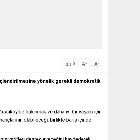
A
A
+
-
0
 güçlendirilmesine yönelik gerekli demokratik
Yassıköy’de bulunmak ve daha iyi bir yaşam için
nçlarının olabileceği, birlikte barış içinde
 inisiyatifleri destekleyeceğini kaydederek,