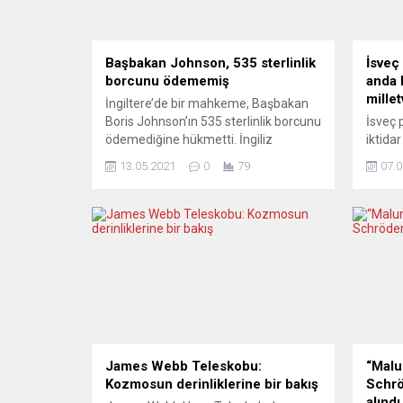
Başbakan Johnson, 535 sterlinlik
İsveç
borcunu ödememiş
anda k
millet
İngiltere’de bir mahkeme, Başbakan
Boris Johnson’ın 535 sterlinlik borcunu
İsveç
ödemediğine hükmetti. İngiliz
iktidar
basınına göre, bu borca ilişkin hüküm,
sayısı 
13.05.2021
0
79
07.0
karar veri tabanına 26 Ekim 2020’de
oyu bel
eklendi. Borcun alacaklısı ve niteliği
millet
henüz bilinmezken, BBC’ye konuşan
Erdoğa
bir Başbakanlık yetkilisi, karara ilişkin
politik
“hiçbir dayanağı olmayan tamamen
Demokr
temelsiz bir iddia”
(Sver
değerlendirmesinde bulundu. Yetkili,
perşe
konunun mahkemeye...
Morgo
güvensi
James Webb Teleskobu:
“Malu
Kozmosun derinliklerine bir bakış
Schrö
alındı