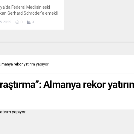
a’da Federal Meclisin eski
kan Gerhard Schröder’e emekli
an sonra verilen bazı özel
5.2022
0
91
 geri aldığı bildirildi. Rusya’nın
a’ya karşı başlattığı savaşın
an Rusya’ya verdiği destek
yle çok tepki alan eski
kan Gerhard Schröder’e tanınan
tiyazların geri alındığı bildirildi.
ti oluşturan partilerin Meclis
 Almanya rekor yatırım yapıyor
 Komisyonu’na sunduğu önerge,
 kapalı...
 araştırma”: Almanya rekor yatırı