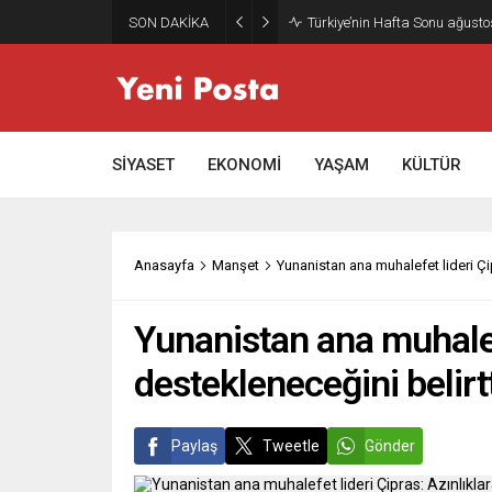
SON DAKİKA
Türkiye’nin Hafta Sonu ağusto
SİYASET
EKONOMİ
YAŞAM
KÜLTÜR
Anasayfa
Manşet
Yunanistan ana muhalefet lideri Çip
Yunanistan ana muhalefe
destekleneceğini belirt
Paylaş
Tweetle
Gönder