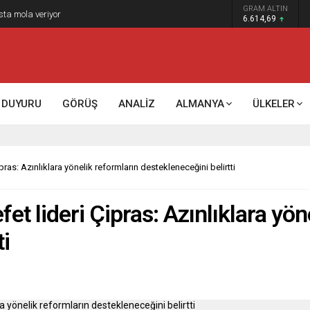
GRAM ALTIN
sta mola veriyor
6.614,69
DUYURU
GÖRÜŞ
ANALİZ
ALMANYA
ÜLKELER
ras: Azınlıklara yönelik reformların destekleneceğini belirtti
t lideri Çipras: Azınlıklara yön
ti