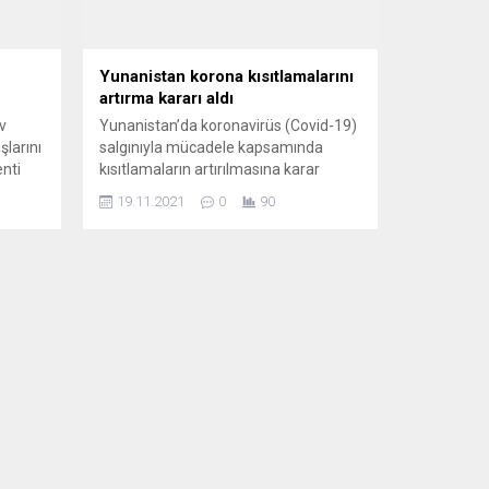
Yunanistan korona kısıtlamalarını
artırma kararı aldı
v
Yunanistan’da koronavirüs (Covid-19)
şlarını
salgınıyla mücadele kapsamında
enti
kısıtlamaların artırılmasına karar
 çok
verildiği bildirildi. Başbakan Kiryakos
19.11.2021
0
90
nlediği
Miçotakis, televizyondan canlı
yayınlanan ulusa sesleniş
t
konuşmasında, salgınla mücadelede
anı’na
atılacak yeni adımlara ilişkin bilgi
t
verdi. Aşılanma oranının artırılmasının
salgınla mücadelede en önemli silah
dı
olduğunu belirten Miçotakis, pazartesi
gününden itibaren aşı olmamış
erişkinlerin lokanta ve kafeteryaların
yanı sıra...