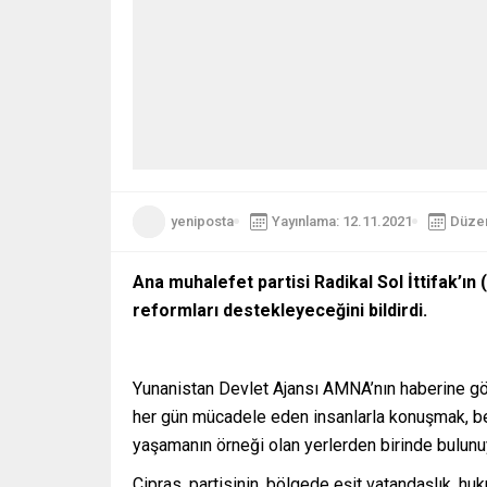
yeniposta
Yayınlama: 12.11.2021
Düzen
Ana muhalefet partisi Radikal Sol İttifak’ın
reformları destekleyeceğini bildirdi.
Yunanistan Devlet Ajansı AMNA’nın haberine gör
her gün mücadele eden insanlarla konuşmak, benim
yaşamanın örneği olan yerlerden birinde bulun
Çipras, partisinin, bölgede eşit vatandaşlık, hu