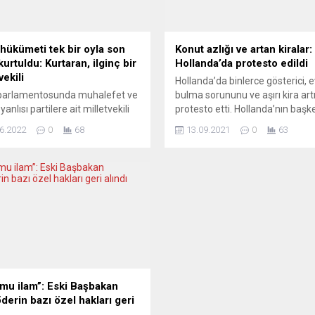
 hükümeti tek bir oyla son
Konut azlığı ve artan kiralar:
urtuldu: Kurtaran, ilginç bir
Hollanda’da protesto edildi
vekili
Hollanda’da binlerce gösterici, e
 parlamentosunda muhalefet ve
bulma sorununu ve aşırı kira artı
 yanlısı partilere ait milletvekili
protesto etti. Hollanda’nın başk
eşit olunca, tek bir milletvekilinin
Amsterdam’daki Westerpark’ta
6.2022
0
68
13.09.2021
0
63
irleyici bir ağırlık kazandı. O
sayıda kurumun ortaklaşa düze
vekili ise Türkiye Cumhurbaşkanı
protestoya binlerce kişi katıldı.
n’ın hedefindeki bir kadın
Rozengracht ve Raadhuisstraa
acıydı. İsveç’in ırkçı partisi İsveç
caddeleri üzerinden Dam Meyd
atları
kadar yürüyen göstericiler, konu
igesdemokraterna) 2 Haziran
azlığına ve artan kiralara tepki
mbe günü, Adalet Bakanı
gösterdi. “Yaşam protestosu“ a
n Johansson (S) hakkında
verilen gösteride, artan konut
zlik ilan etmişti. Bugün...
fiyatları,...
mu ilam”: Eski Başbakan
derin bazı özel hakları geri