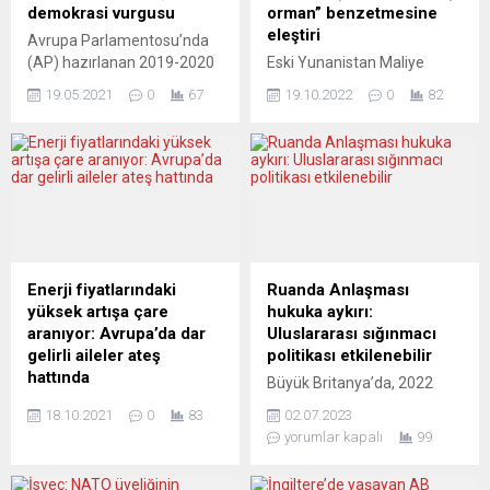
demokrasi vurgusu
orman” benzetmesine
eleştiri
Avrupa Parlamentosu’nda
(AP) hazırlanan 2019-2020
Eski Yunanistan Maliye
Türkiye Raporu genel kurul
Bakanı Yannis Varufakis
19.05.2021
0
67
19.10.2022
0
82
oturumunda görüşüldü.
öncülüğünde, Josep
Avrupa Parlamentosu’nun
Borrell’in istifası talebiyle
Türkiye üzerine raporunun
imza kampanyası başlatıldı.
değişiklik önergelerinin ve
Borrell ise özür diledi, ancak
raporun tamamı üzerindeki
söylediklerinin arkasında
oylamaların ardından son
durdu. Avrupalı bazı
halini alması ve kabul
siyasetçiler, Avrupa’yı
edilmesi bekleniyor. Raporu
“bahçeye”, dünyanın geri
hazırlayan AP’nin İspanyol
kalan birçok yerini ise
Enerji fiyatlarındaki
Ruanda Anlaşması
milletvekili Nacho Sanchez
“ormana” benzeten AB Dış
yüksek artışa çare
hukuka aykırı:
Amor, parlamentodaki
İlişkiler ve Güvenlik Politikası
aranıyor: Avrupa’da dar
Uluslararası sığınmacı
görüşmeler sırasında, bu
Yüksek Temsilcisi Josep
gelirli aileler ateş
politikası etkilenebilir
yılki raporun geçen iki yıldaki
Borrell’i, ırkçılık yapmak ve
hattında
Büyük Britanya’da, 2022
zorlu ilişkileri...
sömürgeci dil...
AB Komisyonu, enerji
yılında kararlaştırılan
18.10.2021
0
83
02.07.2023
fiyatlarındaki yüksek artış
Ruanda’da gerçekleştirilen
yorumlar kapalı
99
nedeniyle Avrupa’da “enerji
iltica işlemleri uygulamasına
yoksulluğunun” artabileceği
mahkeme tarafından dur