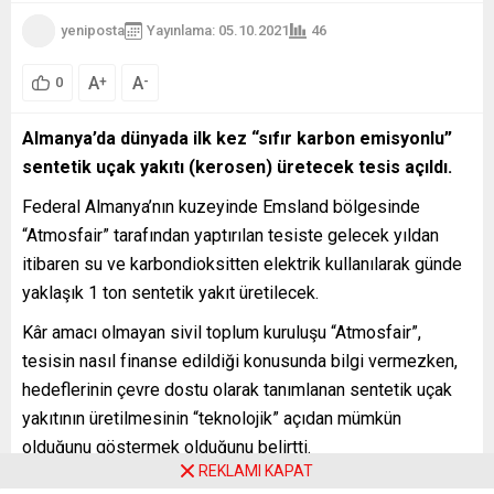
yeniposta
Yayınlama: 05.10.2021
46
A
A
+
-
0
Almanya’da dünyada ilk kez “sıfır karbon emisyonlu”
sentetik uçak yakıtı (kerosen) üretecek tesis açıldı.
Federal Almanya’nın kuzeyinde Emsland bölgesinde
“Atmosfair” tarafından yaptırılan tesiste gelecek yıldan
itibaren su ve karbondioksitten elektrik kullanılarak günde
yaklaşık 1 ton sentetik yakıt üretilecek.
Kâr amacı olmayan sivil toplum kuruluşu “Atmosfair”,
tesisin nasıl finanse edildiği konusunda bilgi vermezken,
hedeflerinin çevre dostu olarak tanımlanan sentetik uçak
yakıtının üretilmesinin “teknolojik” açıdan mümkün
olduğunu göstermek olduğunu belirtti.
REKLAMI KAPAT
Tesisin açılışını gerçekleştiren Almanya Çevre Bakanı