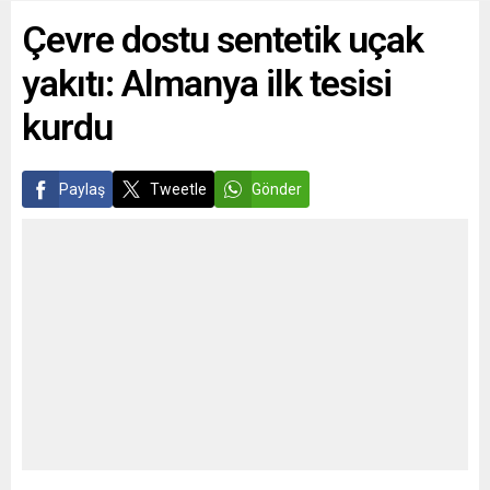
açıklamada, “İsveç’in NATO
en yaygın yabancı...
Çevre dostu sentetik uçak
üyeliği başvurusunun
onaylanmasının gecikmesi
yakıtı: Almanya ilk tesisi
ve uzatılmasının zaman
kaybı olduğunu
kurdu
düşünüyorum” dedi.
Hultqvist, “İskandinavya...
Paylaş
Tweetle
Gönder