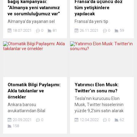
bağış kampanyası:
Fransa’da üçüncü doz
Aleksandar Vućić arasında
edileceğini belirtti. Yunan
“Almanya yeni vatanımız
tüm yetişkinlere
bir orta yol bulunabildi.
Devlet Ajansı AMNA’nın
ve sorumluluğumuz var”
yapılacak
Yorumcular, durumu analiz
haberine göre, ana
Almanya’da yaşanan sel
Fransa’da yeni tip
etmeye çalışıyor. JUTARNJI
muhalefet partisi
felaketi nedeniyle Almanya
koronavirüs (Covid-19) vaka
LIST (Hırvatistan)...
SYRIZA’nın milli savunma
18.07.2021
0
81
26.11.2021
0
59
Alevi Birlikleri Federasyonu
sayılarındaki artışın ardından
politikalarından sorumlu
(AABF) bir yardım
üçüncü dozun, tüm
milletvekilleri Theodoris
kampanyası başlattı.
yetişkinlere 27 Kasım’dan
Dritsas...
Konuya ilişkin bir basın
itibaren uygulanacağı
açıklaması yapan AABF
bildirildi. Fransa Sağlık
yönetimi “Yaşanan doğal
Bakanı Olivier Veran,
afet nedeniyle etkilenen bir
düzenlediği basın
cemevimiz ya da canlarımız
toplantısında, ülkenin içinde
varsa lütfen bize iletin”
bulunduğu 5’inci dalganın,
Otomatik Bilgi Paylaşımı:
Yatırımcı Elon Musk:
dendi. AABF’nin basın
4’üncüsünden daha uzun
Akla takılanlar ve
Twitter’ın sonu mu?
açıklaması şöyle: “Almanya
süreceğini söyledi. Bu
örnekler
Tesla’nın kurucusu Elon
artık sadece yaşadığımız bir
aşamada yeni sokağa çıkma
Ankara barosu
Musk, Twitter hisselerinin
ülke değil, bizlerin yeni...
kısıtlaması kararı
avukatlarından Bilal
yüzde 9,2’sini satın alarak
alınmayacağını belirten
Erdoğan, her hafta
çevrimiçi platformun en
Veran, salgınla mücadelede
20.09.2021
0
12.04.2022
0
62
yayınlanan “Hakkınız Var”
büyük hissedarı haline geldi.
aşılanmanın...
158
adlı programda finansal
Ancak Musk, denetleme
hesap bilgileri paylaşımı ile
kurulu üyesi olmama kararı