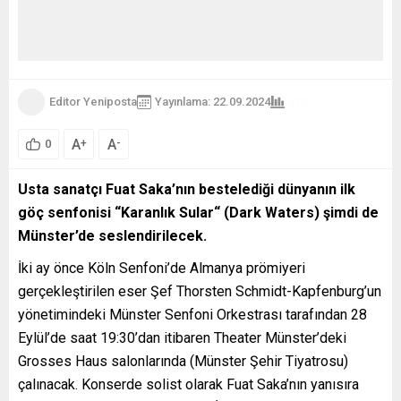
Editor Yeniposta
Yayınlama: 22.09.2024
210
A
A
+
-
0
Usta sanatçı Fuat Saka’nın bestelediği dünyanın ilk
göç senfonisi “Karanlık Sular“ (Dark Waters) şimdi de
Münster’de seslendirilecek.
İki ay önce Köln Senfoni’de Almanya prömiyeri
gerçekleştirilen eser Şef Thorsten Schmidt-Kapfenburg’un
yönetimindeki Münster Senfoni Orkestrası tarafından 28
Eylül’de saat 19:30’dan itibaren Theater Münster’deki
Grosses Haus salonlarında (Münster Şehir Tiyatrosu)
çalınacak. Konserde solist olarak Fuat Saka’nın yanısıra