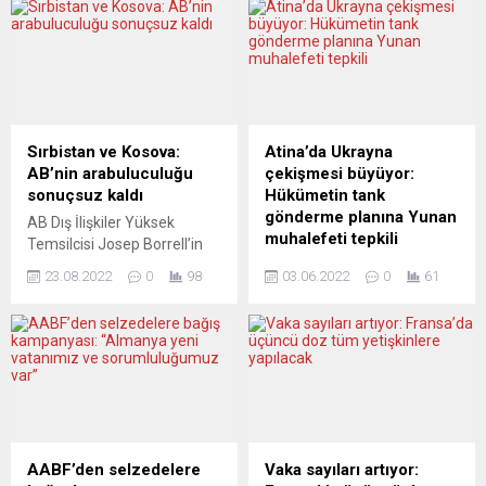
Sırbistan ve Kosova:
Atina’da Ukrayna
AB’nin arabuluculuğu
çekişmesi büyüyor:
sonuçsuz kaldı
Hükümetin tank
gönderme planına Yunan
AB Dış İlişkiler Yüksek
muhalefeti tepkili
Temsilcisi Josep Borrell’in
moderatörlüğünde
Yunanistan’ın Ukrayna’ya
23.08.2022
0
98
03.06.2022
0
61
gerçekleşen bir görüşme,
tank gönderme planı
Sırbistan ve Kosova
Atina’da muhalefetin
arasındaki ihtilafa çözüm
tepkisini çekti. Yunanistan
getirmedi. Ne seyahat
Hükümet Sözcüsü Yannis
düzenlemeleri konusundaki
İkonomu, Yunanistan’a ait
anlaşmazlıklarda ne de
“BMP1” tipi tanklar
karşılıklı tanıma
Ukrayna’ya gönderilmeden
meselelerinde Kosova
önce bunların yerini alacak
Başbakanı Albin Kurti ile
“Marder” tipi zırhlı araçların
AABF’den selzedelere
Vaka sayıları artıyor:
Sırbistan Cumhurbaşkanı
Almanya’dan temin