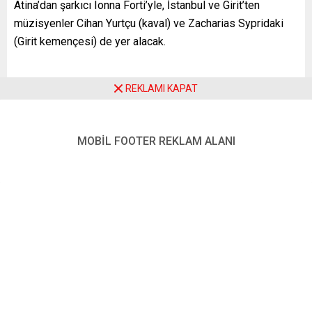
Atina’dan şarkıcı Ionna Forti’yle, İstanbul ve Girit’ten
müzisyenler Cihan Yurtçu (kaval) ve Zacharias Sypridaki
(Girit kemençesi) de yer alacak.
REKLAMI KAPAT
Kültürden Sorumlu Federal Devlet Bakanı Claudia Roth’un
himayesinde, Birleşmiş Milletler Mülteciler Yüksek
Komiserliği‘nin (UNHCR) de desteklediği konser Türkiye
MOBİL FOOTER REKLAM ALANI
Almanya Kültür Forumu, Münster Entegrasyon Konseyi ve
Çok Kültürlülük Forumu’nun işbirliğiyle gerçekleştirilecek.
Fuat Saka’nın son yıllarda denizlerde boğularak yaşamını
yitiren binlerce göçmenin anısına “Karanlık Sular” (Dark
Waters) adını verdiği senfoni ilk olarak Haziran 2022’de
İstanbul’da Büyükşehir Belediyesi’nin desteğiyle icra
edilmişti. İstanbul’daki konseri “onur konuğu” olarak
izleyen Köln Büyüşehir Belediye Başkanı Henriette Reker,
Avrupa prömeriyerini gerçekleştirilmesi için Fuat Saka ve