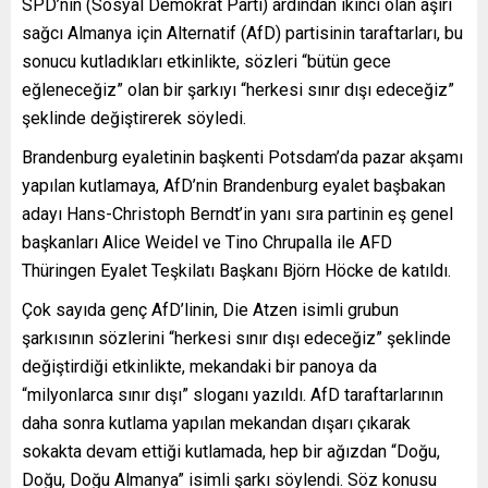
SPD’nin (Sosyal Demokrat Parti) ardından ikinci olan aşırı
sağcı Almanya için Alternatif (AfD) partisinin taraftarları, bu
sonucu kutladıkları etkinlikte, sözleri “bütün gece
eğleneceğiz” olan bir şarkıyı “herkesi sınır dışı edeceğiz”
şeklinde değiştirerek söyledi.
Brandenburg eyaletinin başkenti Potsdam’da pazar akşamı
yapılan kutlamaya, AfD’nin Brandenburg eyalet başbakan
adayı Hans-Christoph Berndt’in yanı sıra partinin eş genel
başkanları Alice Weidel ve Tino Chrupalla ile AFD
Thüringen Eyalet Teşkilatı Başkanı Björn Höcke de katıldı.
Çok sayıda genç AfD’linin, Die Atzen isimli grubun
şarkısının sözlerini “herkesi sınır dışı edeceğiz” şeklinde
değiştirdiği etkinlikte, mekandaki bir panoya da
“milyonlarca sınır dışı” sloganı yazıldı. AfD taraftarlarının
daha sonra kutlama yapılan mekandan dışarı çıkarak
sokakta devam ettiği kutlamada, hep bir ağızdan “Doğu,
Doğu, Doğu Almanya” isimli şarkı söylendi. Söz konusu