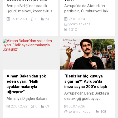
binanın füze saldırılarında
uygulamasını 7 hafta
Avrupa Birliği’nde saatlik
Avrupa’da da Atatürk’ün
hasar gördüğünü bildirdi.
sonudur protesto ediyor.
işgücü maliyeti, koronavirüs
partisinin, Cumhuriyet Halk
Wagner, söz konusu binanın
Paris’te 5...
(Covid-19) tedbirlerinin
Partisi (CHP), duvara
aylardır kullanılmadığını ve
16.12.2021
0
53
26.01.2024
yumuşadığı üçüncü
çarpmasına ramak kaldı.
Rus füzeleriyle...
yorumlar kapalı
çeyrekte 2020’nin aynı
Aslında benzer sıkıntıları bu
1.212
dönemine göre yüzde 2,9
sayfalardan uzun süredir
yükseldi. Avrupa İstatistik
aktarıyoruz. Şunu gördük:
Ofisi (Eurostat), AB
“Yeni yapılanma” adı altında
ülkelerinde 2021’in üçüncü
Almanya örgütlenmelerine
çeyreğine ilişkin saatlik işçi
bundan birkaç yıl önce darbe
maliyetleri verilerini açıkladı.
yapıldı. Yıllar boyunca
Buna göre, 19 üyeli Avro
partiye onca emek, hizmet
Bölgesi’nde saatlik işgücü
veren binlerce üye ile
maliyetleri, üçüncü çeyrekte
Avrupa’daki örgütlenmeleri,
Alman Bakan’dan şok
“Denizler hiç kuyuya
geçen yılın aynı dönemine
parçalanmanın, dağılmanın
eden uyarı: “Halk
sığar mı?” Avrupa’da
kıyasla...
eşiğinde sanki…...
ayaklanmalarıyla
imza sayısı 200’e ulaştı
uğraşırız”
Avrupa’dan Deniz Göktaş’a
Almanya Dışişleri Bakanı
destek çığ gibi büyüyor.
Annalena Baerbock,
Komedyen Deniz Göktaş için
22.07.2022
0
69
06.07.2026
Rusya’dan gaz sevkiyatının
Avrupa’da başlatılan
yorumlar kapalı
108
dondurulmasının olası iç
dayanışma hareketi saatler