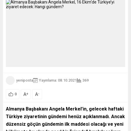
yeniposta
Yayınlama: 08.10.2021
369
A
A
+
-
0
Almanya Başbakanı Angela Merkel’in, gelecek haftaki
Türkiye ziyaretinin gündemi henüz açıklanmadı. Ancak
düzensiz göçün gündemin ilk maddesi olacağı ve yeni