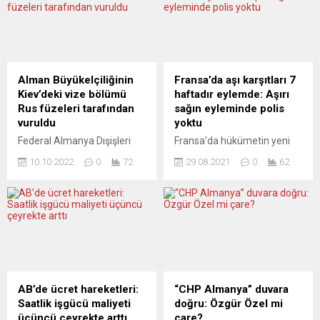
Alman Büyükelçiliğinin
Fransa’da aşı karşıtları 7
Kiev’deki vize bölümü
haftadır eylemde: Aşırı
Rus füzeleri tarafından
sağın eyleminde polis
vuruldu
yoktu
Federal Almanya Dışişleri
Fransa’da hükümetin yeni
Bakanlığı, Ukrayna’nın
tip koronavirüsle (Covid-19)
10.10.2022
0
72
29.08.2021
0
62
başkenti Kiev’deki Alman
mücadele amacıyla getirdiği
Büyükelçiliğinin vize
aşı zorunluluğu ve sağlık
bölümünün de bulunduğu
ruhsatı uygulaması
binaya Rus füzelerinin
karşıtları, ülke genelinde bir
isabet ettiğini duyurdu.
kez daha protesto gösterisi
Alman Dışişleri Bakanlığı
düzenledi. Paris başta
Sözcüsü Christian Wagner,
olmak üzere ülkenin birçok
Berlin’de düzenlenen basın
kentinde toplanan
toplantısında, Almanya’nın
eylemciler, bazı mesleklere
AB’de ücret hareketleri:
“CHP Almanya” duvara
Kiev’deki büyükelçiliğinin
getirilen aşı zorunluluğu ve
Saatlik işgücü maliyeti
doğru: Özgür Özel mi
vize bölümünün bulunduğu
Covid-19 sağlık ruhsatı
üçüncü çeyrekte arttı
çare?