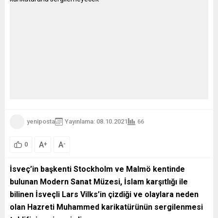
yeniposta
Yayınlama: 08.10.2021
66
A
A
+
-
0
İsveç’in başkenti Stockholm ve Malmö kentinde
bulunan Modern Sanat Müzesi, İslam karşıtlığı ile
bilinen İsveçli Lars Vilks’in çizdiği ve olaylara neden
olan Hazreti Muhammed karikatürünün sergilenmesi