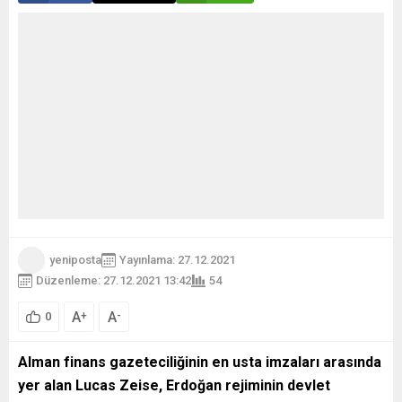
yeniposta
Yayınlama: 27.12.2021
Düzenleme: 27.12.2021 13:42
54
A
A
+
-
0
Alman finans gazeteciliğinin en usta imzaları arasında
yer alan Lucas Zeise, Erdoğan rejiminin devlet