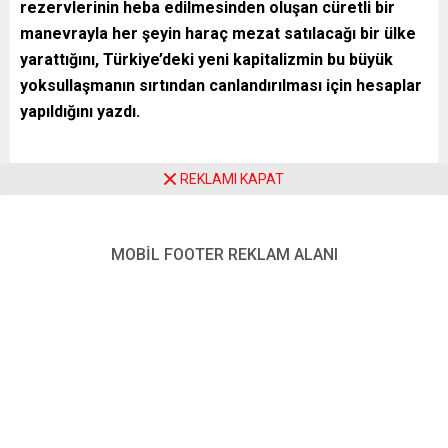
rezervlerinin heba edilmesinden oluşan cüretli bir
manevrayla her şeyin haraç mezat satılacağı bir ülke
yarattığını, Türkiye’deki yeni kapitalizmin bu büyük
yoksullaşmanın sırtından canlandırılması için hesaplar
yapıldığını yazdı.
REKLAMI KAPAT
Federal Almanya’da finans gazeteciliğinin önde gelen
muhalif isimlerinden yazar ve gazeteci Lucas Zeise,
Türkiye’de oldukça riskli bir manevranın gündemde
MOBİL FOOTER REKLAM ALANI
olduğunu, büyük bir yoksullaştırma manevrasının sırtından
ekonominin yeniden büyüme moduna geçmesi için cüretli
manevralar yapıldığını ileri sürdü.
Geçmişte, sosyalistliğini öne çıkarmadan ana akım
medyada da uzun süre çalışan ve yerleşik iktisat
çevrelerinin de ülkedeki en iyi finans analistlerinden biri
olarak değerlendirdiği Zeise, günlük sosyalist eğilimli