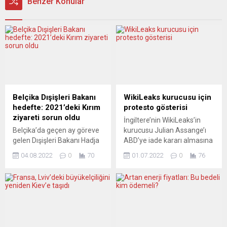
Benzer Konular
Belçika Dışişleri Bakanı
WikiLeaks kurucusu için
hedefte: 2021’deki Kırım
protesto gösterisi
ziyareti sorun oldu
İngiltere’nin WikiLeaks’in
Belçika’da geçen ay göreve
kurucusu Julian Assange’ı
gelen Dışişleri Bakanı Hadja
ABD’ye iade kararı almasına
Lahbib’in, gazeteci olarak
karşı başkent Londra’da
04.08.2022
0
70
01.07.2022
0
76
2021’de Rusya’nın verdiği
otobüsle protesto
vizeyle Kırım’a yaptığı
düzenlendi. Başkentin
ziyaret tartışılıyor. Rusya’nın
simgeleri arasında yer alan
2014’te yasadışı şekilde
eski bir kırmızı otobüse
ilhak ettiği Kırım’a, Rusya’nın
“Assange’a özgürlük”,
verdiği vizeyle Rusya
“Gazetecilik suç değildir” ve
üzerinden giden Lahbib’in
“Assange’ı iade etmeyin”