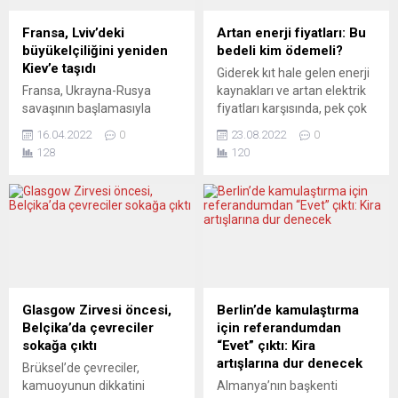
ziyaretine Ukrayna
yazılı pankartlar asıldı.
yönetiminin tepki
İçişleri Bakanlığı önünde
Fransa, Lviv’deki
Artan enerji fiyatları: Bu
göstermesinin ardından
bekleyen Assange’ın
büyükelçiliğini yeniden
bedeli kim ödemeli?
Belçikalı bakan ilk kez konu
destekçileri, buradaki
Kiev’e taşıdı
Giderek kıt hale gelen enerji
hakkında açıklama yaptı.
konuşmaların ardından
Fransa, Ukrayna-Rusya
kaynakları ve artan elektrik
Belçikalı medya
otobüse bindi ve araç
savaşının başlamasıyla
fiyatları karşısında, pek çok
kuruluşlarına...
İngiliz...
Ukrayna’nın Lviv kentine
AB ülkesinde ekonominin
16.04.2022
0
23.08.2022
0
taşıdığı büyükelçiliğini
nasıl kurtarılacağı ve halkın
128
120
yeniden başkent Kiev’e
üzerindeki yükün nasıl
taşıdı. Kiev’de dün Fransız
hafifletileceği konuşuluyor.
bayrağı çekilmesiyle
Avrupa basınında aşırı gelir
büyükelçilik tekrar açıldı. O
vergileri, sübvansiyonlar,
esnada BFMTV kanalına
tasarruf potansiyelleri ve
konuşan Fransa’nın Kiev
siyasetin rolüne dair
Büyükelçisi Etienne de
hararetli bir tartışma
Poncins, “Çok duygusal bir
yürüyor. LA LIBRE BELGIQUE
an. Bu, Fransa’nın tekrar
(Belçika) HEDEFE YÖNELİK
Glasgow Zirvesi öncesi,
Berlin’de kamulaştırma
Kiev’de olduğu, Kiev’in ele
TEDBİRLER GEREK La...
Belçika’da çevreciler
için referandumdan
geçirilmediği, Kiev ve
sokağa çıktı
“Evet” çıktı: Kira
Ukraynalıların kendilerini
artışlarına dur denecek
Brüksel’de çevreciler,
(Rusya’nın)...
kamuoyunun dikkatini
Almanya’nın başkenti