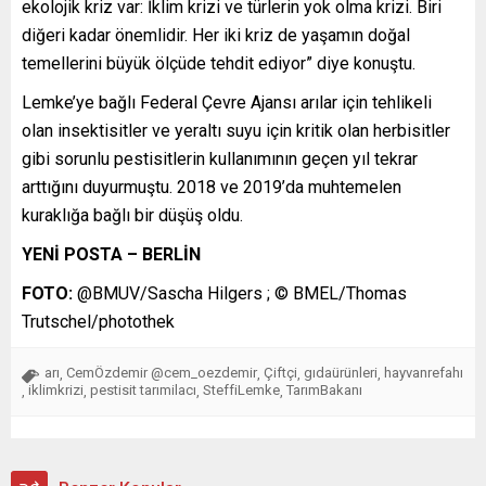
ekolojik kriz var: İklim krizi ve türlerin yok olma krizi. Biri
diğeri kadar önemlidir. Her iki kriz de yaşamın doğal
temellerini büyük ölçüde tehdit ediyor” diye konuştu.
Lemke’ye bağlı Federal Çevre Ajansı arılar için tehlikeli
olan insektisitler ve yeraltı suyu için kritik olan herbisitler
gibi sorunlu pestisitlerin kullanımının geçen yıl tekrar
arttığını duyurmuştu. 2018 ve 2019’da muhtemelen
kuraklığa bağlı bir düşüş oldu.
YENİ POSTA – BERLİN
FOTO:
@BMUV/Sascha Hilgers ; © BMEL/Thomas
Trutschel/photothek
arı
CemÖzdemir @cem_oezdemir
Çiftçi
gıdaürünleri
hayvanrefahı
,
,
,
,
iklimkrizi
pestisit tarımilacı
SteffiLemke
TarımBakanı
,
,
,
,