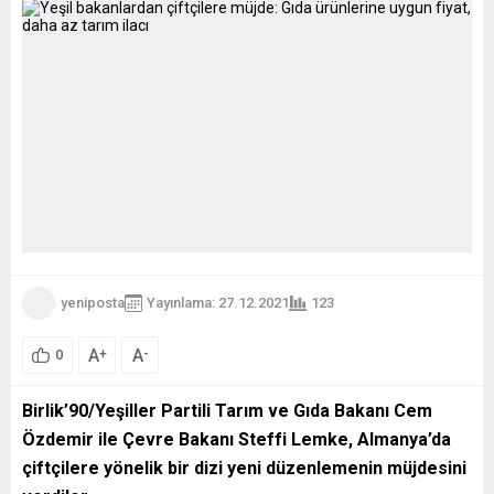
yeniposta
Yayınlama: 27.12.2021
123
A
A
+
-
0
Birlik’90/Yeşiller Partili Tarım ve Gıda Bakanı Cem
Özdemir ile Çevre Bakanı Steffi Lemke, Almanya’da
çiftçilere yönelik bir dizi yeni düzenlemenin müjdesini