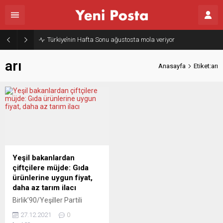
Türkiye’nin Hafta Sonu ağustosta mola veriyor
arı
Anasayfa
Etiket:arı
Yeşil bakanlardan
çiftçilere müjde: Gıda
ürünlerine uygun fiyat,
daha az tarım ilacı
Birlik’90/Yeşiller Partili
Tarım ve Gıda Bakanı Cem
27.12.2021
0
Özdemir ile Çevre Bakanı