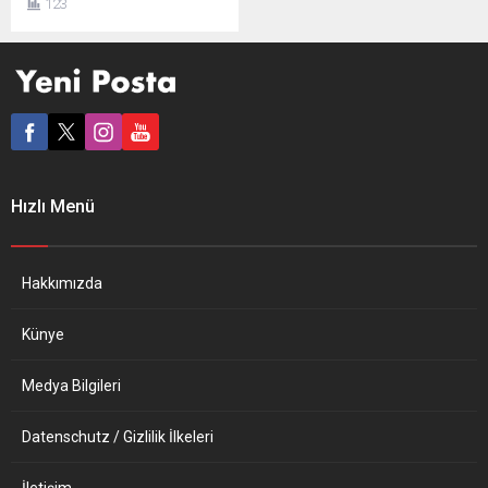
123
Steffi Lemke, Almanya’da
çiftçilere yönelik bir dizi yeni
düzenlemenin müjdesini
verdiler. Alman
hükümetindeki “yeşil”
bakanlar, gıda ürünleri
fiyatlarına iklim değişikliğiyle
mücadelenin ve çevre dostu
yaklaşımın yansıtılmasını,
Hızlı Menü
tarlalarda ise daha az tarım
ilacı kullanılmasını öngören
yeniliklere işaret ettiler. Bild...
Hakkımızda
Künye
Medya Bilgileri
Datenschutz / Gizlilik İlkeleri
İletişim