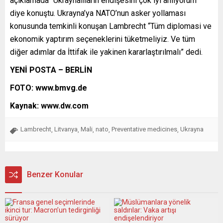
açıklamada “Ukraynalıların endişesini çok iyi anlıyorum”
diye konuştu. Ukrayna’ya NATO’nun asker yollaması
konusunda temkinli konuşan Lambrecht “Tüm diplomasi ve
ekonomik yaptırım seçeneklerini tüketmeliyiz. Ve tüm
diğer adımlar da İttifak ile yakinen kararlaştırılmalı” dedi.
YENİ POSTA – BERLİN
FOTO: www.bmvg.de
Kaynak: www.dw.com
Lambrecht
Litvanya
Mali
nato
Preventative medicines
Ukrayna
,
,
,
,
,
Benzer Konular