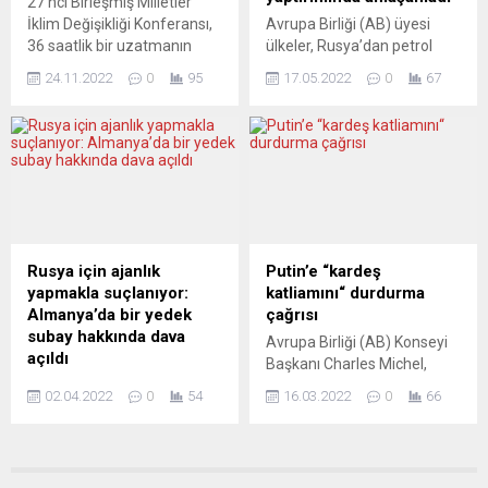
27’nci Birleşmiş Milletler
Jean-Luc Melenchon’un
resmî veriler...
İklim Değişikliği Konferansı,
Avrupa Birliği (AB) üyesi
girişimiyle LFI, Yeşiller...
36 saatlik bir uzatmanın
ülkeler, Rusya’dan petrol
ardından sona erdi.
ithalatının yasaklanmasını
24.11.2022
0
95
17.05.2022
0
67
Konferansta, yoksul
öngören yeni yaptırım
ülkelerdeki küresel
paketinde uzlaşma
ısınmanın etkilerinin
sağlayamadı. AB Dış İlişkiler
hafifletilmesine yardımcı
ve Güvenlik Politikası Yüksek
olmak amacıyla bir tazminat
Temsilcisi Josep Borrell,
fonu oluşturulmasına karar
Brüksel’de gerçekleştirilen
verildi. Ancak, petrol ve
AB Dışişleri Bakanları
doğalgaz kullanmaktan
toplantısı bitiminde basına
vazgeçilmesine değinilmedi.
açıklamalarda bulundu.
Rusya için ajanlık
Putin’e “kardeş
BM Genel Sekreteri António
Rusya-Ukrayna savaşında,
yapmakla suçlanıyor:
katliamını“ durdurma
Guterres ve Avrupa
ticaretin serbestleştirilmesi
Almanya’da bir yedek
çağrısı
Komisyonu Başkan
ve ulaşımın kolaylaştırılması
subay hakkında dava
Avrupa Birliği (AB) Konseyi
Yardımcısı Frans
gibi çeşitli önlemlerle
açıldı
Başkanı Charles Michel,
Timmermans hayal
Ukrayna ekonomisini
Almanya’da Rusya için
Rusya Devlet Başkanı
kırıklığına...
desteklemeyi planladıklarını
02.04.2022
0
54
16.03.2022
0
66
ajanlık yaptığı suçlamasıyla
Vladimir Putin’e savaşı
anlatan...
yedek subay Ralph G.
derhal durdurma çağrısı
hakkında Düsseldorf Yüksek
yaptığını duyurdu. Michel,
Eyalet Mahkemesi’nde dava
Twitter hesabından yaptığı