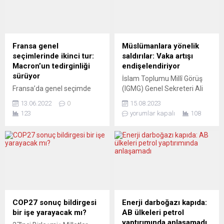
Fransa genel
Müslümanlara yönelik
seçimlerinde ikinci tur:
saldırılar: Vaka artışı
Macron’un tedirginliği
endişelendiriyor
sürüyor
İslam Toplumu Millî Görüş
Fransa’da genel seçimde
(IGMG) Genel Sekreteri Ali
milletvekili adayı olan 15
Mete Müslümanlara yönelik
13.06.2022
0
15.08.2023
bakan, seçimin 19
saldırılar ve İslam
123
yorumlar kapalı
108
Haziran’da düzenlenecek
düşmanlığı konusunda bir
ikinci turunda yarışacak.
açıklama yaptı. Almanya
Seçmen, sandığa gitmiyor.
Federal Hükûmeti, Sol Parti
Fransa İçişleri Bakanlığı’nın
tarafından mecliste
kesinleşmemiş verilerine
kendilerine yöneltilen bir
göre, Fransa Başbakanı
soru vesilesiyle konuya dair
Elisabeth Borne’un yanı sıra
2023 yılının ilk yarısının
kabinede milletvekili adayı
verilerini paylaştı. “Federal
olan 14 bakan genel seçimin
Hükûmet’in İslam
COP27 sonuç bildirgesi
Enerji darboğazı kapıda:
ikinci turuna kaldı. Bakanlar
düşmanlığı kaynaklı saldırı
bir işe yarayacak mı?
AB ülkeleri petrol
çoğunlukla ikinci turda,
vakalarına dair paylaştığı
yaptırımında anlaşamadı