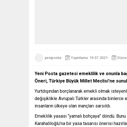
yeniposta
Yayınlama: 19.07.2021
Düzen
Yeni Posta gazetesi emeklilik ve onunla bağ
Öneri, Türkiye Büyük Millet Meclisi’ne sunu
Yurtdışından borçlanarak emekli olmak isteyenleri
değişiklikle Avrupalı Türkler arasında binlerce
insanların ülkeye olan inançları sarsıldı.
Emeklilik yasası “yamalı bohçaya” döndü. Bunu 
Karahaliloğlu’na bir yasa tasarısı önerisi hazı