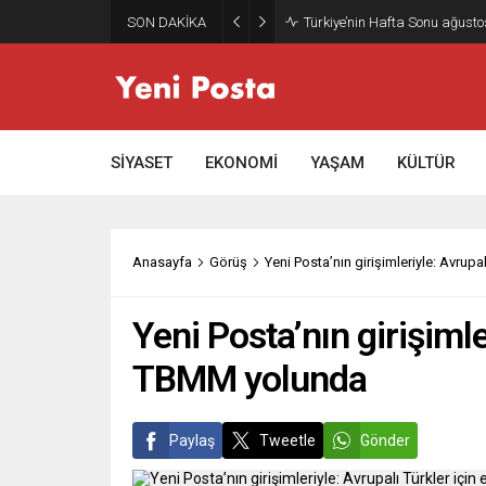
SON DAKİKA
Gazze’nin geleceği: Teknokrati
SİYASET
EKONOMİ
YAŞAM
KÜLTÜR
Anasayfa
Görüş
Yeni Posta’nın girişimleriyle: Avrupa
Yeni Posta’nın girişimle
TBMM yolunda
Paylaş
Tweetle
Gönder