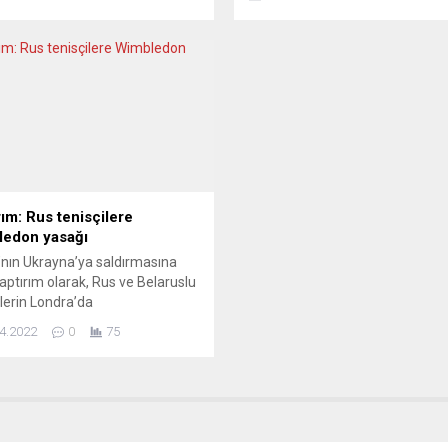
n ülkeye girişini yasakladığını
cumhuriyet rejiminin aydınlanm
. Sırp lider Vucic’in Hırvat
kazanımları paramparça edilme
ilere resmi bilgilendirmede
Bugün, buradayız: Kül yutmaya
madan Jasenovac ve Pokrac’ı
kavgadan da kaçmayan bir çalı
t etmek istemesi üzerine iki
aydınımızın, Orhan Gökdemir’in
asındaki ilişkiler gerildi.
saptamasıyla, “Cumhuriyeti
istan Dışişleri Bakanı Gordan
öldürdüler, ama...
Radman, düzenlediği basın...
rım: Rus tenisçilere
edon yasağı
nın Ukrayna’ya saldırmasına
yaptırım olarak, Rus ve Belaruslu
ilerin Londra’da
leştirilecek Wimbledon Tenis
4.2022
0
75
ası’na katılmasına izin
eyecek. Kararla birlikte,
ın iki numarası Rus Daniil
ev ve iki Grand Slam
onluğu bulunan Belaruslu
ia Azarenka gibi sporcular