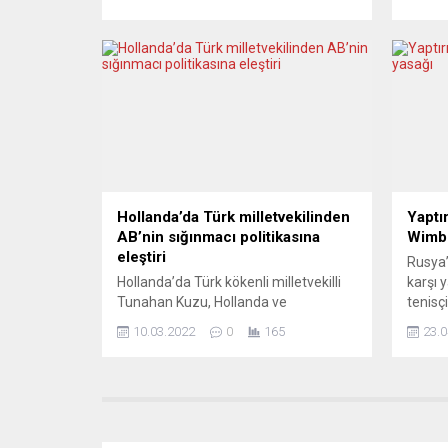
doktor, hemşire, sağlık personeli ve aşı
Vucic’i
karşıtlarından oluşan göstericiler,
duyurdu
işlerini kaybeden çalışanları temsilen
yetkil
meydana çok sayıda tahta çubuk
bulun
bıraktı. Göstericiler, daha sonra
ziyare
ellerinde “Zorunlu aşıya hayır”, “Benim
ülke ar
bedenim, benim...
Hırvat
Grlic 
Hollanda’da Türk milletvekilinden
Yaptı
AB’nin sığınmacı politikasına
Wimbl
eleştiri
Rusya’
Hollanda’da Türk kökenli milletvekilli
karşı 
Tunahan Kuzu, Hollanda ve
tenisç
Avrupa’nın sığınmacı politikasını
gerçek
10.03.2022
0
165
23.0
eleştirdi. Üyelerinin çoğunluğunu Türk
Turnuv
ve göçmenlerin oluşturduğu Denk
verilm
Partisi milletvekili Kuzu, Hollanda
dünyan
Parlamentosu’ndaki Göçmenler ve
Medved
Sığınmacılar Politikası başlıklı
şampiy
toplantıda bir konuşma yaptı. Kuzu,
Victor