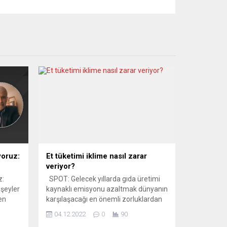
iyoruz:
Et tüketimi iklime nasıl zarar
veriyor?
z:
SPOT: Gelecek yıllarda gıda üretimi
 şeyler
kaynaklı emisyonu azaltmak dünyanın
en
karşılaşacağı en önemli zorluklardan
i
biri olacak. Et ise iklime en çok zarar
04.12.2022
0
90
 Yani
veren gıda ürenlerinin başında geliyor.