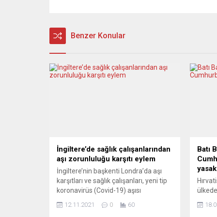
Benzer Konular
İngiltere’de sağlık çalışanlarından
Batı B
aşı zorunluluğu karşıtı eylem
Cumhu
yasak
İngiltere’nin başkenti Londra’da aşı
karşıtları ve sağlık çalışanları, yeni tip
Hırvat
koronavirüs (Covid-19) aşısı
ülkede
zorunluluğu kararını protesto etti.
Jaseno
12.11.2021
0
60
18.0
Parlamento Meydanı’nda toplanan
Sırbi