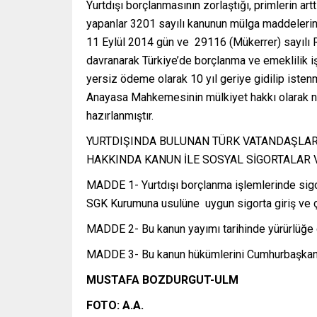
Yurtdışı borçlanmasının zorlaştığı, primlerin 
yapanlar 3201 sayılı kanunun mülga maddelerin
11 Eylül 2014 gün ve 29116 (Mükerrer) sayılı R
davranarak Türkiye’de borçlanma ve emeklilik işlem
yersiz ödeme olarak 10 yıl geriye gidilip isten
Anayasa Mahkemesinin mülkiyet hakkı olarak ni
hazırlanmıştır.
YURTDIŞINDA BULUNAN TÜRK VATANDAŞLARI
HAKKINDA KANUN İLE SOSYAL SİGORTALAR V
MADDE 1- Yurtdışı borçlanma işlemlerinde sigor
SGK Kurumuna usulüne uygun sigorta giriş ve çık
MADDE 2- Bu kanun yayımı tarihinde yürürlüğe g
MADDE 3- Bu kanun hükümlerini Cumhurbaşkanı 
MUSTAFA BOZDURGUT-ULM
FOTO: A.A.