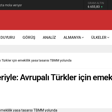
GRAM ALTIN
k kontrol mü, kolonializm mi?
6.655,83
DUYURU
GÖRÜŞ
ANALİZ
ALMANYA
ÜLKELER
lı Türkler için emeklilik yasa tasarısı TBMM yolunda
riyle: Avrupalı Türkler için emekl