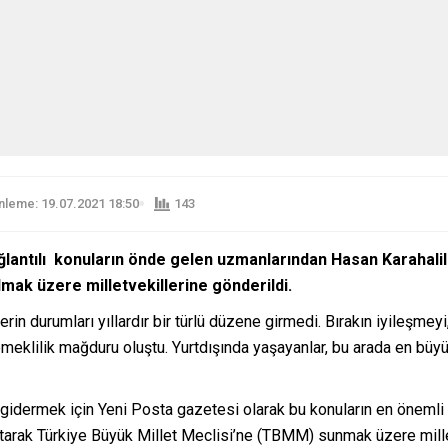
leme: 19.07.2021 18:50
143
lantılı konuların önde gelen uzmanlarından Hasan Karahaliloğl
lmak üzere milletvekillerine gönderildi.
n durumları yıllardır bir türlü düzene girmedi. Bırakın iyileşmeyi,
 emeklilik mağduru oluştu. Yurtdışında yaşayanlar, bu arada en bü
gidermek için Yeni Posta gazetesi olarak bu konuların en önemli
rlatarak Türkiye Büyük Millet Meclisi’ne (TBMM) sunmak üzere mille