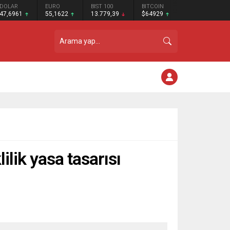
DOLAR
EURO
BIST 100
BITCOIN
47,6961
55,1622
13.779,39
$64929
ilik yasa tasarısı