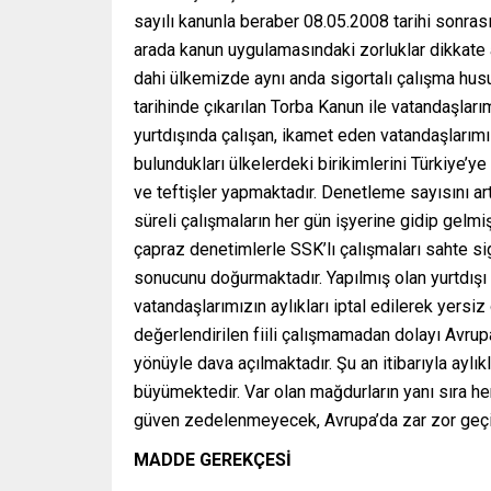
sayılı kanunla beraber 08.05.2008 tarihi sonrası
arada kanun uygulamasındaki zorluklar dikkate
dahi ülkemizde aynı anda sigortalı çalışma hus
tarihinde çıkarılan Torba Kanun ile vatandaşları
yurtdışında çalışan, ikamet eden vatandaşlarımı
bulundukları ülkelerdeki birikimlerini Türkiye’ye
ve teftişler yapmaktadır. Denetleme sayısını ar
süreli çalışmaların her gün işyerine gidip gel
çapraz denetimlerle SSK’lı çalışmaları sahte sig
sonucunu doğurmaktadır. Yapılmış olan yurtdış
vatandaşlarımızın aylıkları iptal edilerek yersiz
değerlendirilen fiili çalışmamadan dolayı Avrupa
yönüyle dava açılmaktadır. Şu an itibarıyla aylık
büyümektedir. Var olan mağdurların yanı sıra he
güven zedelenmeyecek, Avrupa’da zar zor geçiml
MADDE GEREKÇESİ