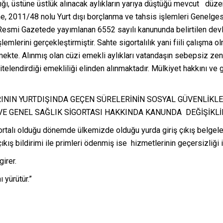
arttığı, üstüne üstlük alınacak aylıkların yarıya düştüğü mevcut 
e, 2011/48 nolu Yurt dışı borçlanma ve tahsis işlemleri Genelg
esmi Gazetede yayımlanan 6552 sayılı kanununda belirtilen devleti
lerini gerçekleştirmiştir. Sahte sigortalılık yani fiili çalışma olma
mekte. Alınmış olan cüzi emekli aylıkları vatandaşın sebepsiz zen
telendirdiği emekliliği elinden alınmaktadır. Mülkiyet hakkını
NIN YURTDIŞINDA GEÇEN SÜRELERİNİN SOSYAL GÜVENLİKL
E GENEL SAĞLIK SİGORTASI HAKKINDA KANUNDA DEĞİŞİKLİK
talı olduğu dönemde ülkemizde olduğu yurda giriş çıkış belgeler
ış bildirimi ile primleri ödenmiş ise hizmetlerinin geçersizliği 
irer.
yürütür.”