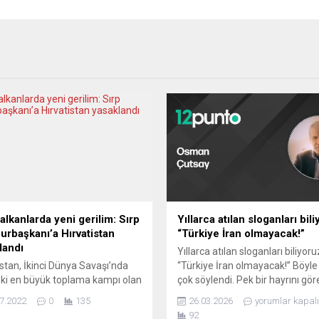
alkanlarda yeni gerilim: Sırp
Yıllarca atılan sloganları bil
rbaşkanı’a Hırvatistan
“Türkiye İran olmayacak!”
landı
Yıllarca atılan sloganları biliyoru
istan, İkinci Dünya Savaşı’nda
“Türkiye İran olmayacak!” Böyle
ki en büyük toplama kampı olan
çok söylendi. Pek bir hayrını gör
vac’ı ziyaret etmeyi planlayan
olmadı. İran olmadı, ama devlet
7.2022
0
135
26.03.2026
yorumlar kapalı
stan Cumhurbaşkanı Aleksandar
İslamcılar ele geçirdi. Hayır mı?
92