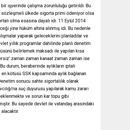
bir işyerinde çalışma zorunluluğu getirildi. Bu
sözleşmeli ülkede sigorta primi ödeniyor olsa
talı olma esasına dayalı idi. 11 Eylül 2014
ceği yine hüküm altına alınmış idi. Bu nedenle
lışmalar yaparak geleceklerini planladılar ve
evlet yıllık programlar dahilinde planlı denetim
tüsünü belirlemek maksadı ile yapılan kısa
habersiz’ zaman zaman kanaat zaman zaman ise
Bu durum, beraberinde aylıkların iptali
ca en kötüsü SSK kapsamında aylık bağlanan
 Denetim sonucu sahte sigortalılık olarak
avcılığı’na suç duyurusu yapılarak kamu zararı
ri eklenmekte ve sorun kar topu gibi
ıştır. Bu sayede devlet ile vatandaş arasındaki
alacaktır.