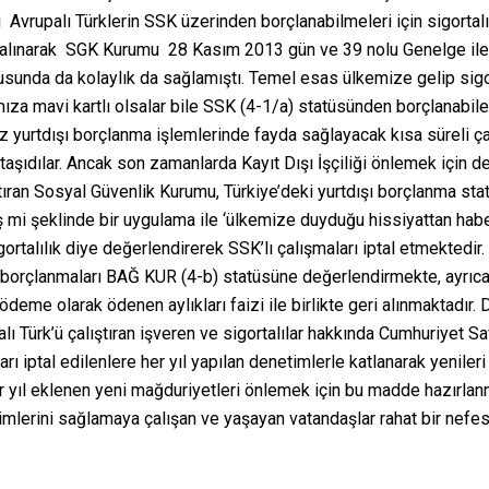
 Avrupalı Türklerin SSK üzerinden borçlanabilmeleri için sigortalı 
 alınarak SGK Kurumu 28 Kasım 2013 gün ve 39 nolu Genelge ile 
usunda da kolaylık da sağlamıştı. Temel esas ülkemize gelip sigor
mıza mavi kartlı olsalar bile SSK (4-1/a) statüsünden borçlanabile
z yurtdışı borçlanma işlemlerinde fayda sağlayacak kısa süreli ça
 taşıdılar. Ancak son zamanlarda Kayıt Dışı İşçiliği önlemek için d
tıran Sosyal Güvenlik Kurumu, Türkiye’deki yurtdışı borçlanma sta
miş mi şeklinde bir uygulama ile ‘ülkemize duyduğu hissiyattan 
ortalılık diye değerlendirerek SSK’lı çalışmaları iptal etmektedir. 
ı borçlanmaları BAĞ KUR (4-b) statüsüne değerlendirmekte, ayrı
 ödeme olarak ödenen aylıkları faizi ile birlikte geri alınmaktadır.
lı Türk’ü çalıştıran işveren ve sigortalılar hakkında Cumhuriyet S
ları iptal edilenlere her yıl yapılan denetimlerle katlanarak yenile
r yıl eklenen yeni mağduriyetleri önlemek için bu madde hazırlanm
erini sağlamaya çalışan ve yaşayan vatandaşlar rahat bir nefes 