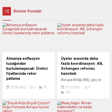
Benzer Konular
Almanya enflasyon
Üyeler arasında daha
tuzağından
fazla koordinasyon: AB,
kurtulamayacak: Üretici
Schengen reformu
fiyatlarında rekor
hazırladı
patlama
Avrupa Birliği (AB), göç ve
Alman şirketlerinin Rusya-
sağlık krizlerinde üye
20.06.2022
0
73
15.12.2021
0
Ukrayna savaşıyla birlikte,
ülkelerin sınır kontrollerinin
104
mayısta başta enerji,
devreye son çare olarak
paketleme ve yem ürünleri
girmesini sağlayacak ve
olmak üzere fiyatlarını rekor
Schengen bölgesinin
hızla artırdığı bildirildi.
gücünü artıracak yasa teklifi