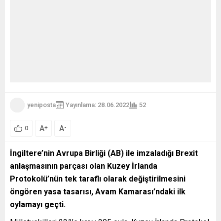
yeniposta
Yayınlama: 28.06.2022
52
A
A
+
-
0
İngiltere’nin Avrupa Birliği (AB) ile imzaladığı Brexit
anlaşmasının parçası olan Kuzey İrlanda
Protokolü’nün tek taraflı olarak değiştirilmesini
öngören yasa tasarısı, Avam Kamarası’ndaki ilk
oylamayı geçti.