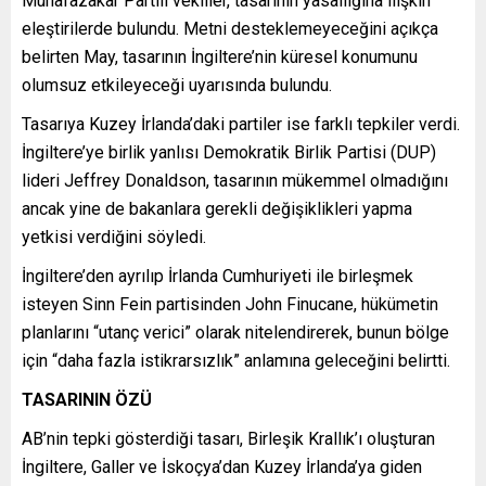
Muhafazakâr Partili vekiller, tasarının yasallığına ilişkin
eleştirilerde bulundu. Metni desteklemeyeceğini açıkça
belirten May, tasarının İngiltere’nin küresel konumunu
olumsuz etkileyeceği uyarısında bulundu.
Tasarıya Kuzey İrlanda’daki partiler ise farklı tepkiler verdi.
İngiltere’ye birlik yanlısı Demokratik Birlik Partisi (DUP)
lideri Jeffrey Donaldson, tasarının mükemmel olmadığını
ancak yine de bakanlara gerekli değişiklikleri yapma
yetkisi verdiğini söyledi.
İngiltere’den ayrılıp İrlanda Cumhuriyeti ile birleşmek
isteyen Sinn Fein partisinden John Finucane, hükümetin
planlarını “utanç verici” olarak nitelendirerek, bunun bölge
için “daha fazla istikrarsızlık” anlamına geleceğini belirtti.
TASARININ ÖZÜ
AB’nin tepki gösterdiği tasarı, Birleşik Krallık’ı oluşturan
İngiltere, Galler ve İskoçya’dan Kuzey İrlanda’ya giden