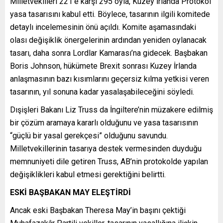
Milletvekilleri 221’e karşı 295 oyla, Kuzey İrlanda Protokol
yasa tasarısını kabul etti. Böylece, tasarının ilgili komitede
detaylı incelemesinin önü açıldı. Komite aşamasındaki
olası değişiklik önergelerinin ardından yeniden oylanacak
tasarı, daha sonra Lordlar Kamarası’na gidecek. Başbakan
Boris Johnson, hükümete Brexit sonrası Kuzey İrlanda
anlaşmasının bazı kısımlarını geçersiz kılma yetkisi veren
tasarının, yıl sonuna kadar yasalaşabileceğini söyledi.
Dışişleri Bakanı Liz Truss da İngiltere’nin müzakere edilmiş
bir çözüm aramaya kararlı olduğunu ve yasa tasarısının
“güçlü bir yasal gerekçesi” olduğunu savundu.
Milletvekillerinin tasarıya destek vermesinden duyduğu
memnuniyeti dile getiren Truss, AB’nin protokolde yapılan
değişiklikleri kabul etmesi gerektiğini belirtti.
ESKİ BAŞBAKAN MAY ELEŞTİRDİ
Ancak eski Başbakan Theresa May’in başını çektiği