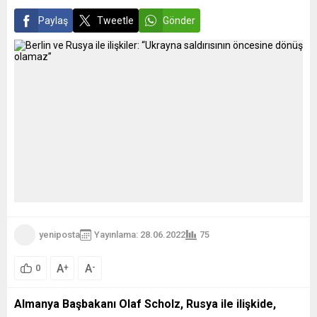
Paylaş
Tweetle
Gönder
yeniposta
Yayınlama: 28.06.2022
75
A
A
+
-
0
Almanya Başbakanı Olaf Scholz, Rusya ile ilişkide,