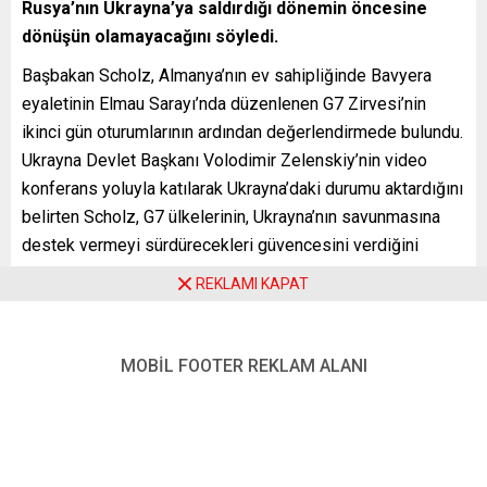
Rusya’nın Ukrayna’ya saldırdığı dönemin öncesine
dönüşün olamayacağını söyledi.
Başbakan Scholz, Almanya’nın ev sahipliğinde Bavyera
eyaletinin Elmau Sarayı’nda düzenlenen G7 Zirvesi’nin
ikinci gün oturumlarının ardından değerlendirmede bulundu.
Ukrayna Devlet Başkanı Volodimir Zelenskiy’nin video
konferans yoluyla katılarak Ukrayna’daki durumu aktardığını
belirten Scholz, G7 ülkelerinin, Ukrayna’nın savunmasına
destek vermeyi sürdürecekleri güvencesini verdiğini
aktardı. Scholz, bu savaşın uluslararası ilişkilerde bir
REKLAMI KAPAT
dönüm noktası olduğunu da ifade ederek, Rusya’nın
devletler arasında yapılan tüm kuralları ve anlaşmaları
bozduğunu dile getirdi.
MOBİL FOOTER REKLAM ALANI
G7 ülkelerinin bu durumun uzun süre ilişkileri
şekillendireceği konusunda hemfikir olduğunu aktaran
Scholz, “Bu nedenle Rusya ile ilişkide, Rusya’nın
Ukrayna’ya saldırdığı dönemin öncesine dönüşün