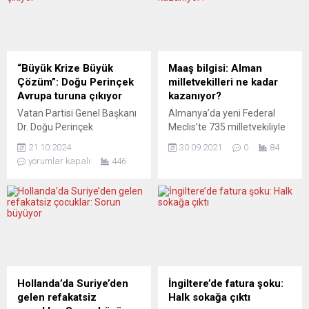
Almanya’da Üretici Fiyat
hazırladı. AB Komisyonu
Endeksi (ÜFE), bölgedeki
Başkan Yardımcısı
savaş sonrası artan enerji
Margaritis Schinas ve
fiyatlarının etkisiyle geçen
Komisyonun içişlerinden
ay 2021’in aynı dönemine
sorumlu üyesi Ylva
“Büyük Krize Büyük
Maaş bilgisi: Alman
göre tam bir patlama
Johansson, yeni
Çözüm”: Doğu Perinçek
milletvekilleri ne kadar
yaşadı. Almanya Federal
düzenlemeyi ortak basın
Avrupa turuna çıkıyor
kazanıyor?
İstatistik Dairesi (Destatis),
toplantısında anlattı. Yeni
Vatan Partisi Genel Başkanı
Almanya’da yeni Federal
mayıs ayına ilişkin ÜFE...
düzenleme, Belarus
Dr. Doğu Perinçek
Meclis’te 735 milletvekiliyle
yönetiminin eylemleri...
Almanya’da “Büyük Krize
sayısal bir rekor kırıldı. Peki
21.10.2024
30.09.2021
0
84
Büyük Çözüm”
vekillik dışındaki gelirlerine
yorumlar kapalı
446
konferanslarında Türk
kısıtlamalar getirilen Alman
toplumuyla buluşacak.
milletvekilleri ne kadar maaş
Vatan Partisi Almanya
alacak? Almanya’da
Temsilcisi Deniz Yıldırım,
anayasanın 48’inci
Doğu Perinçek
maddesinin 3’üncü
konferanslarının önemini şu
paragrafı, milletvekiline
sözlerle ifade etti: “Ülkemiz
ikinci bir işte çalışması
önemli değişimlerin hatta bir
gerekmeyecek seviyede bir
devrimin koşullarını yaşıyor.
maaş öngörüyor. Burada da
Hollanda’da Suriye’den
İngiltere’de fatura şoku:
Her kesimden
federal yönetime bağlı bir
gelen refakatsiz
Halk sokağa çıktı
vatanseverlerimizi
üst mahkemede görevli