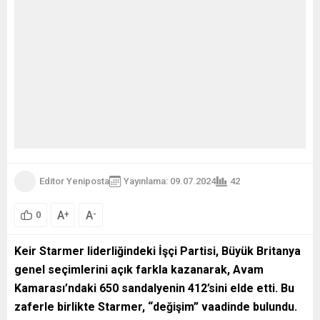
Editor Yeniposta
Yayınlama: 09.07.2024
42
A
A
+
-
0
Keir Starmer liderliğindeki İşçi Partisi, Büyük Britanya
genel seçimlerini açık farkla kazanarak, Avam
Kamarası’ndaki 650 sandalyenin 412’sini elde etti. Bu
zaferle birlikte Starmer, “değişim” vaadinde bulundu.