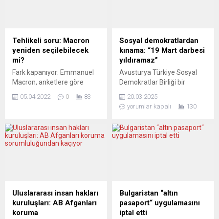
neonazilerin kundakladığı
dallarında konferans,
evde Bahide Arslan, Yeliz
seminer, tercüme atölyeleri
Arslan ve Ayşe Yılmaz’ın
ve sergi gibi kültürel
hayatını kaybetmesinin
etkinliklerin düzenleneceği
Tehlikeli soru: Macron
Sosyal demokratlardan
üzerinden 30 yıl geçti. Berlin
belirtildi. YEE Belgrad
yeniden seçilebilecek
kınama: “19 Mart darbesi
Duvarı’nın 1989’da yıkılması
Müdürü Ayşenur
mi?
yıldıramaz”
ve iki Almanya’nın 1990’da
Kandemir,...
Fark kapanıyor: Emmanuel
Avusturya Türkiye Sosyal
birleşmesinin...
Macron, anketlere göre
Demokratlar Birliği bir
Marine Le Pen’e karşı
açıklama yaparak İstanbul
05.04.2022
0
83
20.03.2025
liderliğini kaybediyor. Pazar
Büyükşehir Belediye
yorumlar kapalı
130
günü yapılan bir ankete göre
Başkanı Ekrem
(IFOP) görevdeki
İmamoğlu’nun gözaltına
cumhurbaşkanı yüzde 27,
alınması sert bir dille kınandı.
Ulusal Cephe adayı ise
Birlik, bu adımı “hukuksal bir
yüzde 22 oy alıyor. Bu
darbe” olarak
gelişme, Avrupa basınında
nitelendirirken, demokratik
ikinci turda
değerlere ve hukukun
gerçekleşebilecek
üstünlüğüne yönelik ağır bir
muhtemel bir Le Pen zaferi
saldırı olarak değerlendirdi. “
Uluslararası insan hakları
Bulgaristan “altın
hakkında spekülasyonlara
DEMOKRASİYE SAHİP
kuruluşları: AB Afganları
pasaport“ uygulamasını
yol açtı. THE DAILY...
ÇIKACAĞIZ” Birliğin
koruma
iptal etti
açıklamasında “Bu olay,