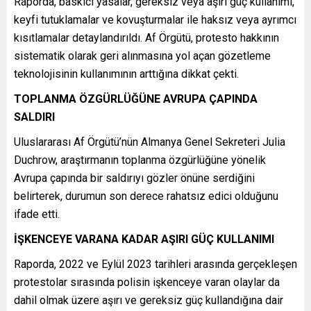
Raporda, baskıcı yasalar, gereksiz veya aşırı güç kullanımı,
keyfi tutuklamalar ve kovuşturmalar ile haksız veya ayrımcı
kısıtlamalar detaylandırıldı. Af Örgütü, protesto hakkının
sistematik olarak geri alınmasına yol açan gözetleme
teknolojisinin kullanımının arttığına dikkat çekti.
TOPLANMA ÖZGÜRLÜĞÜNE AVRUPA ÇAPINDA
SALDIRI
Uluslararası Af Örgütü’nün Almanya Genel Sekreteri Julia
Duchrow, araştırmanın toplanma özgürlüğüne yönelik
Avrupa çapında bir saldırıyı gözler önüne serdiğini
belirterek, durumun son derece rahatsız edici olduğunu
ifade etti.
İŞKENCEYE VARANA KADAR AŞIRI GÜÇ KULLANIMI
Raporda, 2022 ve Eylül 2023 tarihleri arasında gerçekleşen
protestolar sırasında polisin işkenceye varan olaylar da
dahil olmak üzere aşırı ve gereksiz güç kullandığına dair