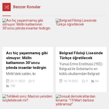
Benzer Konular
Acı hiç yaşanmamış gibi
Belgrad Filoloji Lisesinde
olmuyor: Mölln
Türkçe öğretilecek
katliamının 30’uncu
Yunus Emre Enstitüsü (YEE)
yılında insanlar tedirgin
Belgrad ile Sırbistan’ın en
Mölln’deki saldırı, iki
köklü okullarından Belgrad
Almanya’nın birleşmesinden
Filoloji Lisesi arasında
22.11.2022
0
16.10.2021
0
64
sonra neonaziler tarafından
Türkçenin seçmeli ders
140
yapılan ve insanların
olarak eğitim programına
hayatını kaybettiği ilk ırkçı
girmesine ilişkin işbirliği
kundaklama olarak tarihe
protokolü imzalandı.
geçti. Almanya’nın Mölln
Protokol kapsamında Türk
kentinde 23 Kasım 1992’de
dili, kültürü ve çeşitli sanat