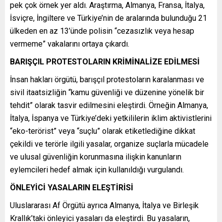
pek çok örnek yer aldı. Araştırma, Almanya, Fransa, İtalya,
İsviçre, İngiltere ve Türkiye’nin de aralarında bulunduğu 21
ülkeden en az 13’ünde polisin “cezasızlık veya hesap
vermeme” vakalarını ortaya çıkardı.
BARIŞÇIL PROTESTOLARIN KRİMİNALİZE EDİLMESİ
İnsan hakları örgütü, barışçıl protestoların karalanması ve
sivil itaatsizliğin “kamu güvenliği ve düzenine yönelik bir
tehdit” olarak tasvir edilmesini eleştirdi. Örneğin Almanya,
İtalya, İspanya ve Türkiye’deki yetkililerin iklim aktivistlerini
“eko-terörist” veya “suçlu” olarak etiketlediğine dikkat
çekildi ve terörle ilgili yasalar, organize suçlarla mücadele
ve ulusal güvenliğin korunmasına ilişkin kanunların
eylemcileri hedef almak için kullanıldığı vurgulandı.
ÖNLEYİCİ YASALARIN ELEŞTİRİSİ
Uluslararası Af Örgütü ayrıca Almanya, İtalya ve Birleşik
Krallık’taki önleyici yasaları da eleştirdi. Bu yasaların,