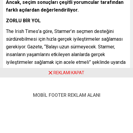
Ancak, seçim sonuçları çeşitli yorumcular tarafından
farklı açılardan değerlendiriliyor.
ZORLU BİR YOL
The Irish Times’a göre, Starmer’ın seçmen desteğini
sürdürebilmesi için hızla gerçek iyileştirmeler sağlaması
gerekiyor. Gazete, “Balayı uzun sürmeyecek. Starmer,
insanların yaşamlarını etkileyen alanlarda gerçek
iyileştirmeler sağlamak için acele etmeli” şeklinde uyarıda
bulunuyor.
REKLAMI KAPAT
AB’YE DÖNÜŞ OLASILIĞI
Handelsblatt, Starmer’ın AB’ye yeniden katılım konusunu
MOBİL FOOTER REKLAM ALANI
uzun vadede değerlendirmek zorunda kalabileceğini
belirtiyor. Gazeteye göre, “Tarihi bir parlamento
çoğunluğuna sahipken, Büyük Britanya siyasetinde son 50
yılın en büyük hatasını düzeltme zamanı geldi.”
POPÜLİST SİYASETİN SONUÇLARI