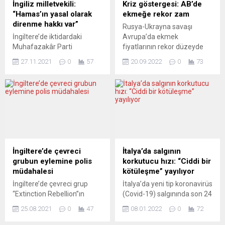
İngiliz milletvekili:
Kriz göstergesi: AB’de
“Hamas’ın yasal olarak
ekmeğe rekor zam
direnme hakkı var”
Rusya-Ukrayna savaşı
İngiltere’de iktidardaki
Avrupa’da ekmek
Muhafazakâr Parti
fiyatlarının rekor düzeyde
milletvekili Crispin Blunt,
artmasına yol açtı. AB’de
27.11.2021
0
57
20.09.2022
0
73
ülkesinin Filistin’de Gazze’yi
ekmeğe ortalama yüzde 18
yöneten İslami Direniş
zam geldi. Rusya–Ukrayna
Hareketi’ni (Hamas) terör
savaşının ekonomik etkileri
örgütleri listesine alma
Avrupa’da enerji kadar gıda
kararını eleştirerek,
ürünlerinde de hissediliyor.
Hamas’ın yasal olarak
Özellikle tahıl tedariğinde
direnme hakkı olduğunu
yaşanan sıkıntı nedeniyle
ifade etti. Blunt,
Avrupa Birliği’nde ekmek
parlamentoda yaptığı
rekor düzeyde zamlandı.
İngiltere’de çevreci
İtalya’da salgının
konuşmada, İngiltere’nin
Avrupa İstatistik Dairesi
grubun eylemine polis
korkutucu hızı: “Ciddi bir
Hamas’ı terör örgütü ilan
Eurostat’ın pazartesi günü
müdahalesi
kötüleşme” yayılıyor
etme kararına ilişkin, “(Bu
Lüksemburg’da yaptığı
İngiltere’de çevreci grup
İtalya’da yeni tip koronavirüs
karar) Gazze’ye herhangi bir
açıklamada, Ağustos...
“Extinction Rebellion”ın
(Covid-19) salgınında son 24
şey sokmak üzerinde...
gösterisine polis müdahale
saatte 223 kişi öldü, 108 bin
25.08.2021
0
47
08.01.2022
0
72
etti. Başkent Londra’da
304 yeni vaka saptandı. Son
Cambridge Circus
haftalarda yeni vakalardaki