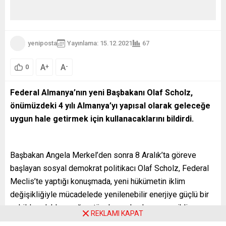
yeniposta
Yayınlama: 15.12.2021
67
A
A
+
-
0
Federal Almanya’nın yeni Başbakanı Olaf Scholz,
önümüzdeki 4 yılı Almanya’yı yapısal olarak geleceğe
uygun hale getirmek için kullanacaklarını bildirdi.
Başbakan Angela Merkel’den sonra 8 Aralık’ta göreve
başlayan sosyal demokrat politikacı Olaf Scholz, Federal
Meclis’te yaptığı konuşmada, yeni hükümetin iklim
değişikliğiyle mücadelede yenilenebilir enerjiye güçlü bir
şekilde odaklanacağını, tüm kurumları kapsayan iklim
REKLAMI KAPAT
değişikliğinin hükümet için bir öncelik olacağını söyledi.