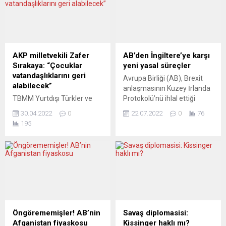
avukatı Sefen Guez Guez,
Platform tarafından yapılan
Twitter’dan yaptığı
açıklamada, RT.DE’nin
açıklamada, Danıştayın
YouTube’da “RT yayında”
İçişleri Bakanlığının El Faruk
adlı yeni kanalının yayına
Camisi’nin açık kalmasına
başladığı gün “kullanım
ilişkin itirazını reddederek,
şartlarını ihlal ettiği”
AKP milletvekili Zafer
AB’den İngiltere’ye karşı
açık kalmasının devamına
gerekçesiyle kapatıldığı
Sırakaya: “Çocuklar
yeni yasal süreçler
hükmettiğini belirtti. Guez
belirtildi. YouTube, 29
vatandaşlıklarını geri
Avrupa Birliği (AB), Brexit
Guez, Bakanlığın Danıştaya
Eylül’de de Russia Today’in
alabilecek”
anlaşmasının Kuzey İrlanda
sunduğu dava dosyasında,
(RT) Almanca yayın yapan
TBMM Yurtdışı Türkler ve
Protokolü’nü ihlal ettiği
camiyi teröre...
iki kanalının hesabını...
Akraba Topluluklar Alt
gerekçesiyle İngiltere’ye
30.04.2022
0
22.07.2022
0
76
Komisyonu Başkanı Zafer
karşı 4 yeni hukuki süreç
195
Sırakaya yurtdışındaki Türk
başlattı. AB Komisyonu,
vatandaşlarını ilgilendiren iki
İngiltere’ye karşı Kuzey
düzenlemenin daha
İrlanda Protokolü’nün
hizmete sunulması ile ilgili
önemli bölümlerine
önemli açıklamalarda
uymadığı gerekçesiyle yasal
bulundu. Zafer Sırakaya,
işlemler başlatıldığını
vatandaşlıklarını kaybeden
açıkladı. Açıklamada,
yurtdışındaki çocukların
Avrupa Parlamentosu (AP),
yeniden Türk vatandaşlığını
AB Komisyonu ve üye 27
Öngörememişler! AB’nin
Savaş diplomasisi:
kazanabilmeleri ve
ülkenin çağrılarına rağmen
Afganistan fiyaskosu
Kissinger haklı mı?