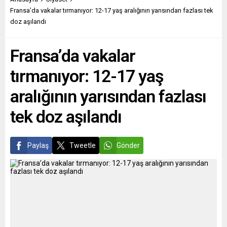
Rusya’ya yönelik
Ukrayna ofisi başkanı, Af
Fransa’da vakalar tırmanıyor: 12-17 yaş aralığının yarısından fazlası tek
yaptırımların gevşetilmesi
Örgütü’nün Rus
doz aşılandı
halinde Ukrayna buğdayının
propagandasına alet olduğu
taşınmasına izin vereceğini
gerekçesiyle görevinden
Fransa’da vakalar
belirtti. Batı ne yapmalı?
istifa etti. Tartışma
PÚBLICO (Portekiz)...
medyaya da yansımış
tırmanıyor: 12-17 yaş
gözüküyor. TAGES-
ANZEIGER...
aralığının yarısından fazlası
tek doz aşılandı
Paylaş
Tweetle
Gönder