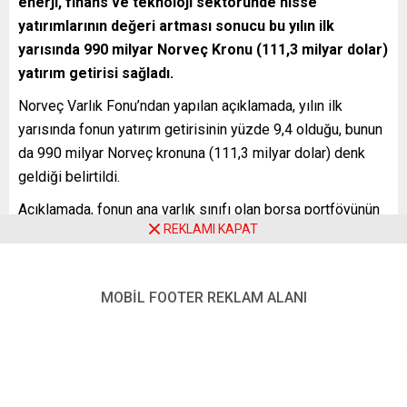
enerji, finans ve teknoloji sektöründe hisse
yatırımlarının değeri artması sonucu bu yılın ilk
yarısında 990 milyar Norveç Kronu (111,3 milyar dolar)
yatırım getirisi sağladı.
Norveç Varlık Fonu’ndan yapılan açıklamada, yılın ilk
yarısında fonun yatırım getirisinin yüzde 9,4 olduğu, bunun
da 990 milyar Norveç kronuna (111,3 milyar dolar) denk
geldiği belirtildi.
Açıklamada, fonun ana varlık sınıfı olan borsa portföyünün
REKLAMI KAPAT
ise yaklaşık yüzde 13,7 getiri sağladığı vurgulanarak, fonun
piyasa değerinin 30 Haziran 2021 itibarıyla 11,67 trilyon
Norveç kronu (1 trilyon 312 milyar dolar) olduğu belirtildi.
MOBİL FOOTER REKLAM ALANI
Norveç Varlık Fonu, yılın ilk yarısında sabit getirili menkul
kıymet yatırımlarından yüzde 2 zarar yazarken, borsada
işlem görmeyen gayrimenkul yatırımlarından ise yüzde 4,6
getiri elde etti.