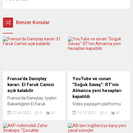
Benzer Konular
Fransa’da Danıştay
YouTube ve ısınan
kararı: El Faruk Camisi
“Soğuk Savaş”: RT’nin
açık kalabilir
Almanca yeni hesapları
kapatıldı
Fransa’da Danıştay, İçişleri
Bakanlığının El Faruk
Video paylaşım platformu
Camisi’nin açık kalmasına
YouTube, Russia Today’in
27.04.2022
0
51
16.12.2021
0
81
ilişkin itirazını reddetti.
(RT) Almanca yayın yapan
Cami Derneği Pessac
yeni kanalının hesabını
Müslümanlar Birliği’nin
engellediğini bildirdi.