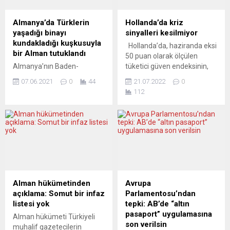
Almanya’da Türklerin
Hollanda’da kriz
yaşadığı binayı
sinyalleri kesilmiyor
kundakladığı kuşkusuyla
Hollanda’da, haziranda eksi
bir Alman tutuklandı
50 puan olarak ölçülen
Almanya’nın Baden-
tüketici güven endeksinin,
Württemberg eyaletindeki
temmuzda eksi 51 ile
07.06.2021
0
44
21.07.2022
0
Pforzheim şehrinde
tarihinin en düşük
112
Türklerin yaşadığı binada 4
seviyesine gerilediği
Haziran’da kundaklama
belirtildi. Hollanda İstatistik
sonucu çıkan yangın
Kurumu (CBS), tüketicilerin
nedeniyle 52 yaşındaki bir
harcamalarını ve ekonomiye
Alman tutuklandı. Bleich
dair beklentilerini ölçen
Caddesi’nde çıkan yangınla
tüketici güven endeksinin
ilgili savcılık tarafından
temmuz ayı sonuçlarını
yapılan açıklamada, büyük
açıkladı. Buna göre,
maddi hasar oluşan binanın
haziranda eksi 50 olan
Alman hükümetinden
Avrupa
kundaklanması şüphesiyle
endeks, temmuzda 1 puan
açıklama: Somut bir infaz
Parlamentosu’ndan
bir kişinin olayın hemen
gerilemeyle...
listesi yok
tepki: AB’de “altın
ardından yakalanıp
pasaport” uygulamasına
Alman hükümeti Türkiyeli
sorgulandıktan sonra
son verilsin
muhalif gazetecilerin