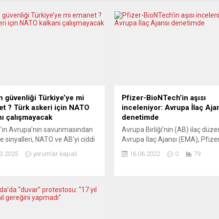
n güvenliği Türkiye’ye mi
Pfizer-BioNTech’in aşısı
t ? Türk askeri için NATO
inceleniyor: Avrupa İlaç Aja
nı çalışmayacak
denetimde
’ın Avrupa’nın savunmasından
Avrupa Birliği’nin (AB) ilaç düze
e sinyalleri, NATO ve AB’yi ciddi
Avrupa İlaç Ajansı (EMA), Pfize
zle karşı karşıya bırakıyor.
BioNTech’in Covid-19 aşısının 
3.2025
yorumlar kapalı
16.06.2022
0
79
 artık savunmasını kime
varyantlarına uyumlu versiyon
t edecek? NATO Genel
değerlendirmeye aldı. EMA’dan
eri Mark Rutte, bu sorunun
yapılan yazılı açıklamaya göre,
nın Türkiye olabileceğini
“Comirnaty” adı verilen aşı öncel
or. Türkiye, NATO’nun en büyük
kimya, üretim, kontrol açılarınd
 ordusuna sahip ve savunma
incelenecek. Şirket aşının
sinde dev adımlar atıyor.
geliştirilmesinde ilerleme kayde