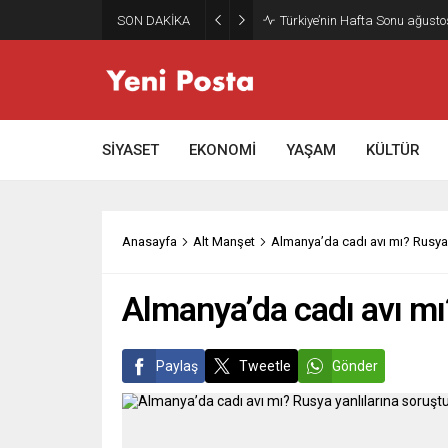
SON DAKİKA
Gazze’nin geleceği: Teknokrati
SİYASET
EKONOMİ
YAŞAM
KÜLTÜR
Anasayfa
Alt Manşet
Almanya’da cadı avı mı? Rusya 
Almanya’da cadı avı mı
Paylaş
Tweetle
Gönder