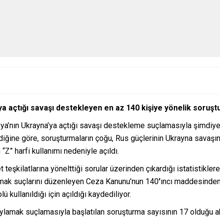
 açtığı savaşı destekleyen en az 140 kişiye yönelik soruşturm
usya’nın Ukrayna’ya açtığı savaşı destekleme suçlamasıyla şimdiy
irdiğine göre, soruşturmaların çoğu, Rus güçlerinin Ukrayna savaşın
” harfi kullanımı nedeniyle açıldı.
t teşkilatlarına yönelttiği sorular üzerinden çıkardığı istatistik
amak suçlarını düzenleyen Ceza Kanunu’nun 140
’
ıncı maddesinden 
ü kullanıldığı için açıldığı kaydediliyor.
lamak suçlamasıyla başlatılan soruşturma sayısının 17 olduğu akt