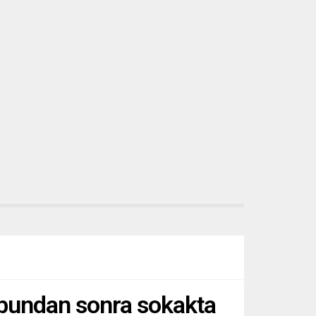
Saray’da bir tören düzenleyen
ğışıklık
Stuttgart
Başkonsloluğu’nun etkinliğinde,
yaklaşık 200 konuğa hitaben...
 bundan sonra sokakta