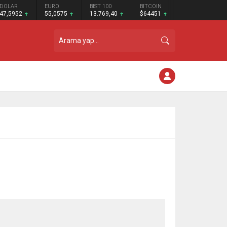
DOLAR
EURO
BIST 100
BITCOIN
47,5952
55,0575
13.769,40
$64451