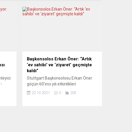
Başkonsolos Erkan Öner: “Artık
nsı
‘ev sahibi’ ve ‘ziyaret’ geçmişte
kaldı”
nleyici
Stuttgart Başkonsolosu Erkan Öner
r-
göçün 60’ıncı yılı etkinlikleri
Omicron
kapsamında yaptığı konuşmada “ev
22.10.2021
0
203
unu
sahibi“ ve “ziyaret“ gibi sözcüklerin
geçmişte kaldığına işaret etti. Türkiye
ile Almanya arasında imzalanmış olan
ikle
İşgücü Anlaşması’nın 60’ıncı
an
yıldönümü dolayısıyla Stuttgart
Büyükşehir Belediyesi’nin desteğiyle
ttikçe
eyalet başkenti Stuttgart’taki Yeni