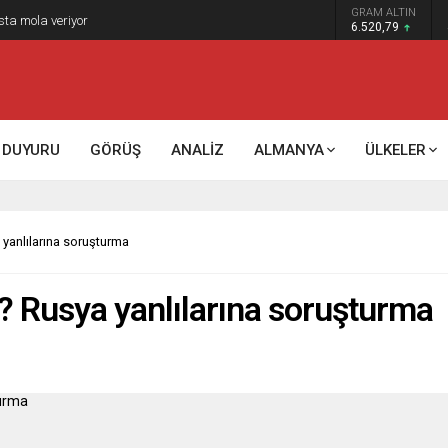
GRAM ALTIN
k kontrol mü, kolonializm mi?
6.520,79
DUYURU
GÖRÜŞ
ANALİZ
ALMANYA
ÜLKELER
yanlılarına soruşturma
? Rusya yanlılarına soruşturma