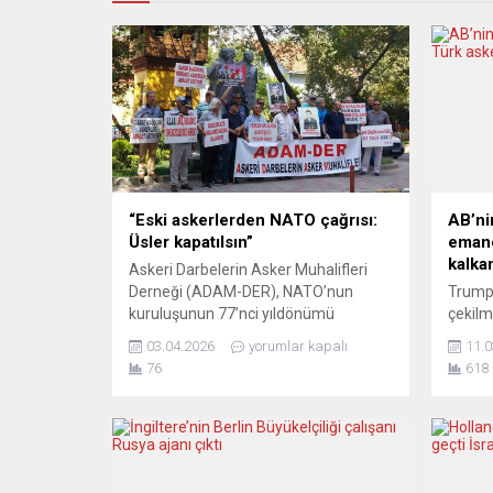
“Eski askerlerden NATO çağrısı:
AB’ni
Üsler kapatılsın”
emane
kalka
Askeri Darbelerin Asker Muhalifleri
Derneği (ADAM-DER), NATO’nun
Trump
kuruluşunun 77’nci yıldönümü
çekilm
dolayısıyla yaptığı açıklamada
bir kri
03.04.2026
yorumlar kapalı
11.0
Türkiye’deki NATO üsleri ve
Avrupa
76
618
komutanlıklarının lağvedilmesi ve
emane
Türkiye’nin NATO’dan çıkması çağrısını
Sekret
yineledi. Açıklamada “NATO’ya karşı
cevabı
çıkmak insanlık ve yurtseverlik
söylüy
gereğidir” vurgusu yapıldı. Türkiye’de
ikinci
yeni NATO üsleri kurulacağına ilişkin
sanayi