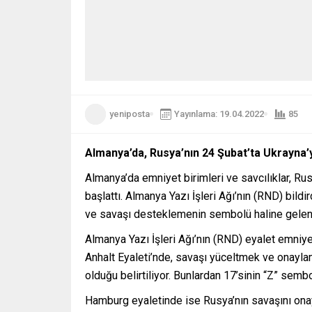
yeniposta
Yayınlama: 19.04.2022
85
Almanya’da, Rusya’nın 24 Şubat’ta Ukrayna’ya
Almanya’da emniyet birimleri ve savcılıklar, R
başlattı. Almanya Yazı İşleri Ağı’nın (RND) bild
ve savaşı desteklemenin sembolü haline gelen “Z
Almanya Yazı İşleri Ağı’nın (RND) eyalet emniye
Anhalt Eyaleti’nde, savaşı yüceltmek ve onayl
olduğu belirtiliyor. Bunlardan 17’sinin “Z” sembol
Hamburg eyaletinde ise Rusya’nın savaşını onay