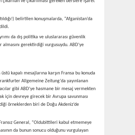
karılan ve çıkarılması gereken derslere işaret
ıldığı!) belirtilen konuşmalarda, “Afganistan‘da
ildi.
ımı da dış politika ve uluslararası güvenlik
r almasını gerektirdiği vurgusuydu. ABD’ye
 üstü kapalı mesajlarına karşın Fransa bu konuda
Frankfurter Allgemeine Zeitung’da yayınlanan
tikacılar gibi ABD’ye hasmane bir mesaj vermekten
ak için devreye girecek bir Avrupa savunması
diği örneklerden biri de Doğu Akdeniz’de
n Fransız General, “Oldubittileri kabul etmemeye
aşmasının da bunun sonucu olduğunu vurgulayan