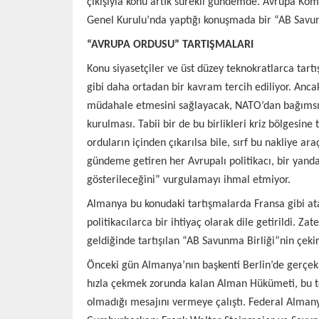
çıkışıyla konu artık sürekli gündemde. Avrupa K
Genel Kurulu’nda yaptığı konuşmada bir “AB Savunma
“AVRUPA ORDUSU” TARTIŞMALARI
Konu siyasetçiler ve üst düzey teknokratlarca tar
gibi daha ortadan bir kavram tercih ediliyor. Ancak
müdahale etmesini sağlayacak, NATO’dan bağımsız bi
kurulması. Tabii bir de bu birlikleri kriz bölgesine
orduların içinden çıkarılsa bile, sırf bu nakliye 
gündeme getiren her Avrupalı politikacı, bir yanda
gösterileceğini” vurgulamayı ihmal etmiyor.
Almanya bu konudaki tartışmalarda Fransa gibi atak 
politikacılarca bir ihtiyaç olarak dile getirildi. Z
geldiğinde tartışılan “AB Savunma Birliği”nin çeki
Önceki gün Almanya’nın başkenti Berlin’de gerçekleş
hızla çekmek zorunda kalan Alman Hükümeti, bu tör
olmadığı mesajını vermeye çalıştı. Federal Almany