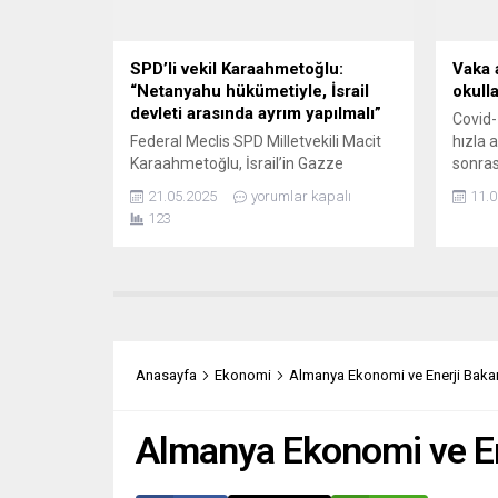
(ENC) Direktörü Samuel Doveri
HANDE
Versterbye, “Türkiye’deki...
Hoşnut
SPD’li vekil Karaahmetoğlu:
Vaka 
“Netanyahu hükümetiyle, İsrail
okull
devleti arasında ayrım yapılmalı”
Covid-
Federal Meclis SPD Milletvekili Macit
hızla a
Karaahmetoğlu, İsrail’in Gazze
sonras
politikalarına ilişkin uluslararası
derece
21.05.2025
yorumlar kapalı
11.0
hukukun açık şekilde ihlal edildiğini
eğitim
123
söyledi. “Barış olmadan güvenlik
bugün 
olmaz” diyen Karaahmetoğlu,
dördü
Almanya’nın İsrail’e koşulsuz destek
varyan
vermesinin sorgulanması gerektiğini
sayılar
vurguladı. Almanya Sosyal Demokrat
okullar
Partili (SPD( Federal Meclisi
yenide
milletvekili Macit Karaahmetoğlu,
Anasayfa
Ekonomi
Almanya Ekonomi ve Enerji Bakan
Güney Almanya Radyo Televizyonu
SWR’de “SWR Aktuell” programına
konuk...
Almanya Ekonomi ve Ene