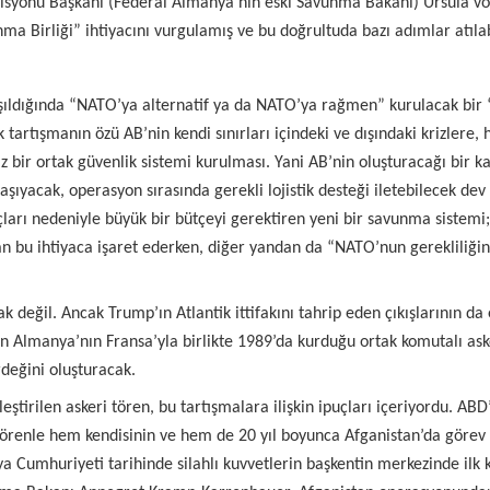
omisyonu Başkanı (Federal Almanya’nın eski Savunma Bakanı) Ursula 
 Birliği” ihtiyacını vurgulamış ve bu doğrultuda bazı adımlar atılabi
tışıldığında “NATO’ya alternatif ya da NATO’ya rağmen” kurulacak bir
 tartışmanın özü AB’nin kendi sınırları içindeki ve dışındaki krizlere
r ortak güvenlik sistemi kurulması. Yani AB’nin oluşturacağı bir kar
 taşıyacak, operasyon sırasında gerekli lojistik desteği iletebilecek de
araçları nedeniyle büyük bir bütçeyi gerektiren yeni bir savunma siste
n bu ihtiyaca işaret ederken, diğer yandan da “NATO’nun gerekliliğin
değil. Ancak Trump’ın Atlantik ittifakını tahrip eden çıkışlarının da 
aten Almanya’nın Fransa’yla birlikte 1989’da kurduğu ortak komutalı aske
rdeğini oluşturacak.
tirilen askeri tören, bu tartışmalara ilişkin ipuçları içeriyordu. ABD’
enle hem kendisinin ve hem de 20 yıl boyunca Afganistan’da görev al
a Cumhuriyeti tarihinde silahlı kuvvetlerin başkentin merkezinde ilk 