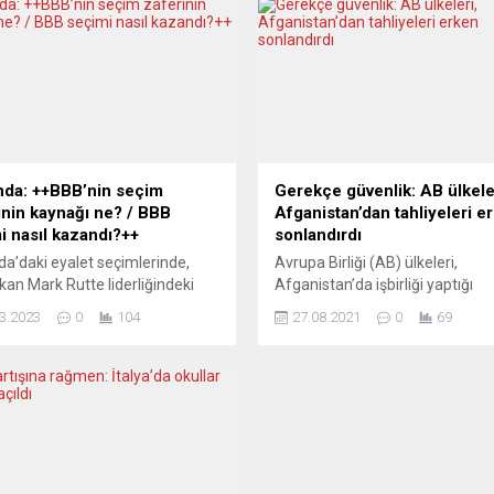
nda: ++BBB’nin seçim
Gerekçe güvenlik: AB ülkele
inin kaynağı ne? / BBB
Afganistan’dan tahliyeleri e
i nasıl kazandı?++
sonlandırdı
da’daki eyalet seçimlerinde,
Avrupa Birliği (AB) ülkeleri,
an Mark Rutte liderliğindeki
Afganistan’da işbirliği yaptığı
on partileri ezici bir yenilgiye
Afganların büyük bölümünü, onl
3.2023
0
104
27.08.2021
0
69
en, seçime ilk kez katılan Çiftçi
ailelerini ve almayı vaat ettiği ü
aş Hareketi Partisi BBB en çok
önde gelen entelektüel, aktivist
an taraf oldu. Yorumcular, bu
sanatçılarını kaderleriyle baş b
n çiftçilerin hükümetin tarım
bıraktı. Taliban’ın hâkim olduğu
kasına öfkesinden ve pek çok
Afganistan’da, Cumhurbaşkanı 
şın genel
Gani’nin 15 Ağustos’ta ülkeyi te
niyetsizliğinden
etmesinin ardından Kabil
landığını düşünüyor. NRC
Havaalanı’ndan hemen tahliyel