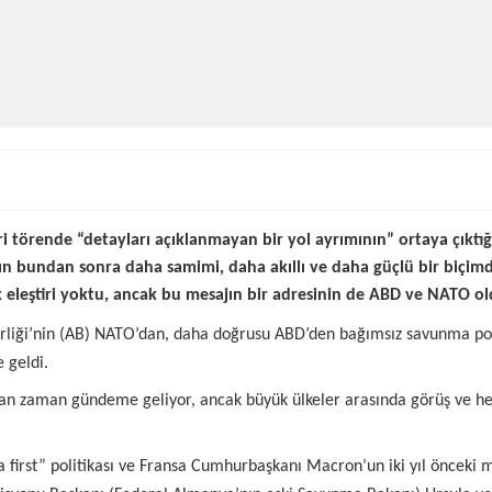
ri törende “detayları açıklanmayan bir yol ayrımının” ortaya çıktığı
ın bundan sonra daha samimi, daha akıllı ve daha güçlü bir biçim
ık eleştiri yoktu, ancak bu mesajın bir adresinin de ABD ve NATO 
rliği’nin (AB) NATO’dan, daha doğrusu ABD’den bağımsız savunma pol
 geldi.
an zaman gündeme geliyor, ancak büyük ülkeler arasında görüş ve hede
first” politikası ve Fransa Cumhurbaşkanı Macron’un iki yıl önceki