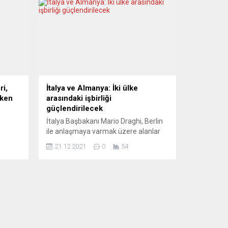
ri,
İtalya ve Almanya: İki ülke
rken
arasındaki işbirliği
güçlendirilecek
İtalya Başbakanı Mario Draghi, Berlin
ile anlaşmaya varmak üzere alanlar
arın
belirlemeye başladıklarını belirtirken,
21.12.2021
0
54
lkenin
Almanya Başbakanı Olaf Scholz da iki
 ve
ülke ilişkilerini güçlendirme konusunda
aşa
hemfikir olduklarını söyledi.
Başbakan Draghi, Almanya Başbakanı
Eşref
olduktan sonra Roma’ya ilk ziyaretini
rk
yapan Olaf Scholz ile Roma’daki
başbakanlık sarayı Chigi’de görüştü.
ere
İki başbakan, görüşmelerinin ardından