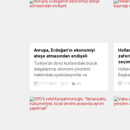
Avrupa, Erdoğan’ın ekonomiyi
Holla
ateşe atmasından endişeli
zafer
seçim
Türkiye’de döviz kurlarındaki büyük
dalgalanma, ekonomi yönetimi
Hollan
hakkındaki spekülasyonlar ve
Başbak
ekonomik kriz uyarıları, Avrupa
koalisy
27.11.2021
0
69
17.0
başkentlerinde kaygıyla izleniyor. Son
uğrark
gelişmeler hakkında DW Türkçe’nin
Vatand
sorularını yanıtlayan Batılı uzmanlar,
oyu al
Türkiye’de piyasalara
sonucu
müdahalelerden, siyasetin daha
politi
otoriter bir hal almasından duydukları
yurtta
endişeleri dile getirdiler. Düşünce
memnu
kuruluşu Avrupa Komşuluk Konseyi
kaynak