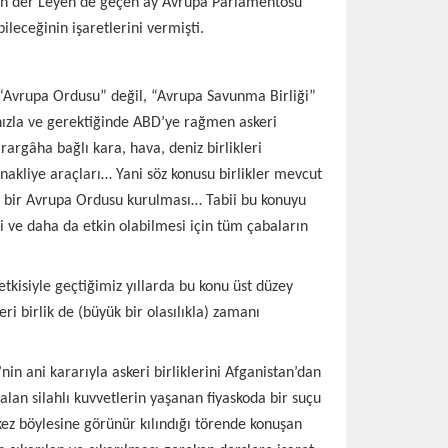
von der Leyen de geçen ay Avrupa Parlamentosu
leceğinin işaretlerini vermişti.
 “Avrupa Ordusu” değil, “Avrupa Savunma Birliği”
, hızla ve gerektiğinde ABD’ye rağmen askeri
argâha bağlı kara, hava, deniz birlikleri
v nakliye araçları… Yani söz konusu birlikler mevcut
mi; bir Avrupa Ordusu kurulması… Tabii bu konuyu
i ve daha da etkin olabilmesi için tüm çabaların
etkisiyle geçtiğimiz yıllarda bu konu üst düzey
ri birlik de (büyük bir olasılıkla) zamanı
nin ani kararıyla askeri birliklerini Afganistan’dan
an silahlı kuvvetlerin yaşanan fiyaskoda bir suçu
kez böylesine görünür kılındığı törende konuşan