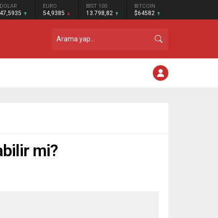
DOLAR
EURO
BIST 100
BITCOIN
47,5935
54,9385
13.798,82
$64582
bilir mi?