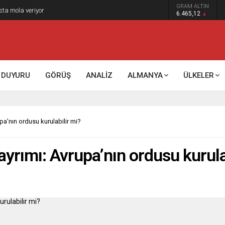
GRAM ALTIN
sta mola veriyor
6.465,12
DUYURU
GÖRÜŞ
ANALİZ
ALMANYA
ÜLKELER
upa’nın ordusu kurulabilir mi?
 ayrımı: Avrupa’nın ordusu kurula