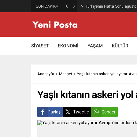
SON DAKİKA
Türkiye’nin Hafta Sonu ağusto
SİYASET
EKONOMİ
YAŞAM
KÜLTÜR
Anasayfa
Manşet
Yaşlı kıtanın askeri yol ayrımı: Avr
Yaşlı kıtanın askeri yol
Paylaş
Tweetle
Gönder