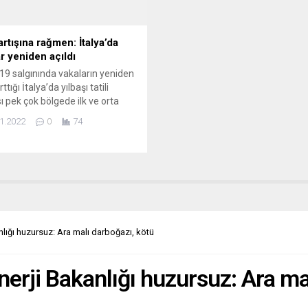
LSBLAD (Hollanda)
başlayan AB ülkeleri, 31 Ağusto
suzluğun tercümanı oldular...
son...
artışına rağmen: İtalya’da
ar yeniden açıldı
19 salgınında vakaların yeniden
rttığı İtalya’da yılbaşı tatili
ı pek çok bölgede ilk ve orta
li okul, bir süreliğine uzaktan
1.2022
0
74
e geçilmesi taleplerine karşın
yeniden açıldı. Salgının
ncü dalgasında Omicron
tı sebebiyle Covid-19 vaka
ının hızla yükseldiği İtalya’da
ın yılbaşı tatili sonrası dün
n açılması tartışma konusu...
lığı huzursuz: Ara malı darboğazı, kötü
rji Bakanlığı huzursuz: Ara mal