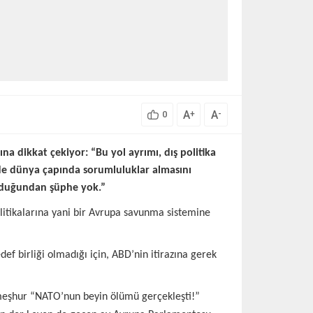
A
A
+
-
0
na dikkat çekiyor: “Bu yol ayrımı, dış politika
de dünya çapında sorumluluklar almasını
olduğundan şüphe yok.”
itikalarına yani bir Avrupa savunma sistemine
f birliği olmadığı için, ABD’nin itirazına gerek
 meşhur “NATO’nun beyin ölümü gerçekleşti!”