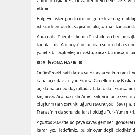
Cumhurbaşkanı Frank-Walter Steinmeier ve Savunm
ettiler.
Bölgeye asker göndermenin gerekli ve doğru olduğu,
istikrarlı bir devlet yapısının oluşturma” konusund
Ama daha önemlisi bunun ötesinde verilen mesajlar
konularında Almanya’nın bundan sonra daha samimi
yönelik bir açık eleştiri yoktu, ancak bu mesajın
KOALİSYONA HAZIRLIK
Önümüzdeki haftalarda ya da aylarda kurulacak ye
daha açık davranıyor. Fransa Genelkurmay Başkanı
açıklamaları bu doğrultuda. Tabii o da “Fransa’nı
kaçınıyor. Ardından da Amerikalıların bir askeri
oluşturmanın zorunluluğunu savunuyor. “Savaşın, 
Fransa’nın da sonunda taraf olduğu Türk-Yunan kriz
Ağustos 2020’de bölgeye savaş gemileri göndererek 
kararlıyız. Hedefimiz, ‘bu bir oyun değil, ciddiy