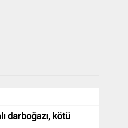
s’ta
ortak...
ı darboğazı, kötü