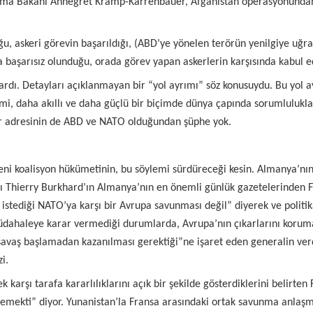
a Bakanı Annegret Kramp-Karrenbauer, Afganistan operasyonundan çı
 askeri görevin başarıldığı, (ABD’ye yönelen terörün yenilgiye uğrat
a başarısız olunduğu, orada görev yapan askerlerin karşısında kabul ed
dı. Detayları açıklanmayan bir “yol ayrımı” söz konusuydu. Bu yol ayr
, daha akıllı ve daha güçlü bir biçimde dünya çapında sorumlulukla
 bir adresinin de ABD ve NATO olduğundan şüphe yok.
ni koalisyon hükümetinin, bu söylemi sürdüreceği kesin. Almanya’nın
 Thierry Burkhard’ın Almanya’nın en önemli günlük gazetelerinden 
n istediği NATO’ya karşı bir Avrupa savunması değil” diyerek ve poli
 müdahaleye karar vermediği durumlarda, Avrupa’nın çıkarlarını korum
savaş başlamadan kazanılması gerektiği”ne işaret eden generalin ver
i.
karşı tarafa kararlılıklarını açık bir şekilde gösterdiklerini belirte
iz’ demekti” diyor. Yunanistan’la Fransa arasındaki ortak savunma anl