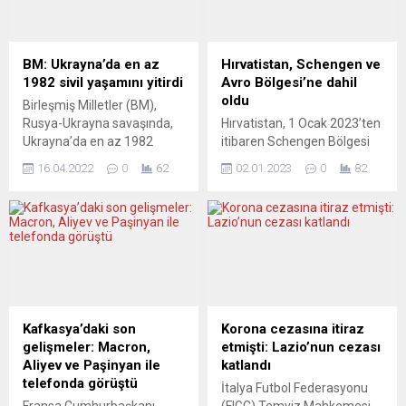
bulunan AB’nin en yüksek
olan Sadık Karslı, 2 Ocak
mahkemesi Avrupa Adalet
2022’de göreve
Divanı yapısı içinde yer alan
başladı. Berlin’de aynı
AB Genel Mahkemesi, AB
zamanda Aktuel Europa,
BM: Ukrayna’da en az
Hırvatistan, Schengen ve
Komisyonu tarafından
Gastro Puls ve Sağlık Aktuel
1982 sivil yaşamını yitirdi
Avro Bölgesi’ne dahil
verilen para...
dergilerini de okurla
oldu
Birleşmiş Milletler (BM),
buluşturan Karslı, 1967
Rusya-Ukrayna savaşında,
Hırvatistan, 1 Ocak 2023’ten
Sivas-Divriği...
Ukrayna’da en az 1982
itibaren Schengen Bölgesi
sivilin hayatını kaybettiğini, 2
ülkeleri arasında girdi. Ülke
16.04.2022
0
62
02.01.2023
0
82
bin 651 kişinin yaralandığını
aynı zamanda Avro
bildirdi. Birleşmiş Milletler
Bölgesi’ndeki 20’nci ülke
Mülteciler Yüksek
oldu. Avrupa Birliği (AB)
Komiserliğince (BMMYK)
üyesi Hırvatistan, 1 Ocak’tan
yapılan açıklamada,
itibaren ulusal para birimi
Ukrayna’daki mülteci krizine
Kuna yerine avroyu
ilişkin veriler paylaşıldı.
kullanmaya başladı. Ülke
Açıklamada, 24 Şubat’tan
aynı zamanda Schengen
14 Nisan’a kadar
Bölgesi’ne de dahil oldu.
Kafkasya’daki son
Korona cezasına itiraz
Ukrayna’daki çatışmalarda
Slovenya ve Macaristan sınır
gelişmeler: Macron,
etmişti: Lazio’nun cezası
en az 1982 sivilin hayatını
kapılarından Hırvatistan’a
Aliyev ve Paşinyan ile
katlandı
kaybettiği belirtildi. Savaşın
geçişlerde kontrollere...
telefonda görüştü
İtalya Futbol Federasyonu
başlamasından...