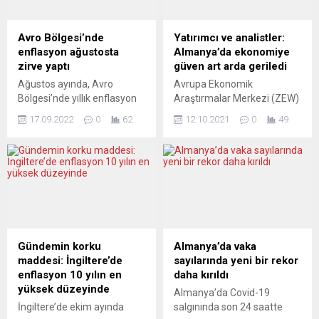
Avro Bölgesi’nde
Yatırımcı ve analistler:
enflasyon ağustosta
Almanya’da ekonomiye
zirve yaptı
güven art arda geriledi
Ağustos ayında, Avro
Avrupa Ekonomik
Bölgesi’nde yıllık enflasyon
Araştırmalar Merkezi (ZEW)
artışına en fazla katkıyı
Ekonomik Güven Endeksi,
17.09.2022
0
62
12.10.2021
0
49
yüzde 3,95 ile enerji ürünleri
ekimde geçen aya göre 4,3
verdi. Enflasyon 15 AB
puan azalarak 22,3’e
ülkesinde çift haneye çıktı.
geriledi. Merkezi
Avro Bölgesi’nde, ağustosta
Almanya’nın Mannheim
yıllık enflasyon enerji
kentinde bulunan ZEW’den
fiyatlarındaki yükselişin
yapılan açıklamaya göre,
etkisiyle yüzde 9,1’e çıkarak
kurumsal yatırımcı ve
rekor kırdı. Avrupa İstatistik
analistlerin gelecek 6 aya
Dairesi (Eurostat), AB ve
ilişkin beklentilerini ölçen
Gündemin korku
Almanya’da vaka
Avro Bölgesi’nin ağustos
ZEW Ekonomik Güven
maddesi: İngiltere’de
sayılarında yeni bir rekor
ayına ilişkin yıllık enflasyon...
Endeksi, yarı iletkenler (çip)
enflasyon 10 yılın en
daha kırıldı
gibi önemli ürünlerin
yüksek düzeyinde
Almanya’da Covid-19
eksikliğine ilişkin endişelerle
İngiltere’de ekim ayında
salgınında son 24 saatte
ekimde...