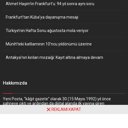
Ahmet Haşim’in Frankfurt’u: 94 yıl sonra aynı soru
Frankfurt’tan Küba’ya dayanışma mesajı
Türkiye’nin Hafta Sonu ağustosta mola veriyor
Münih’teki katliamının 10’ncu yıldönümü üzerine
Antakya’nın kırılan mozaiği: Kayıt altına almaya devam
Hakkımızda
Yeni Posta, “kâğıt gazete” olarak 30 (15 Mayıs 1992) yıl önce
sahneye çıktı ve ardından da dijital alanda ilk yayına giren
gazetelerden biri oldu. Nitekim, haber portalı “
www.yeniposta.de
”
REKLAMI KAPAT
adresiyle 1997 yılında web dünyasındaki yerini aldı.
Daha Fazlasını
Oku