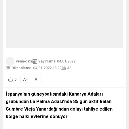
yeniposta
Yayınlama: 04.01.2022
Düzenleme: 04.01.2022 18:29
32
A
A
+
-
0
İspanya’nın güneybatısındaki Kanarya Adaları
grubundan La Palma Adası’nda 85 gün aktif kalan
Cumbre Vieja Yanardağı’ndan dolayı tahliye edilen
bölge halkı evlerine dönüyor.