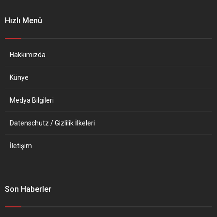
olamayacağını gösteriyor.
Mart 2021’e göre de yüzde
CYPRUS MAIL (Kıbrıs)
22,6 arttı. Destatis
Hızlı Menü
TÜKETİCİLERİ
açıklamasında, “Söz konusu
KORKUTMAYIN Cyprus Mail
yıllık artış oranı, 1962’de
köşe yazarı Christos
toptan eşya fiyat
Panayiotides,...
endekslerinin...
Hakkımızda
Künye
Medya Bilgileri
Datenschutz / Gizlilik İlkeleri
İletişim
Son Haberler