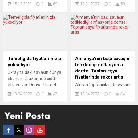
yüzde 4,2 olan yıllık
112 bin 323’le en yüksek
15.12.2021
0
69
19.01.2022
0
50
enflasyon, petrol ve giyim
günlük vaka sayısı kayıtlara
fiyatlarında keskin artışın
geçti. Robert Koch
etkisiyle kasımda yüzde
Enstitüsünden (RKI) yapılan
5,1’e yükseldi. İngiliz Ulusal
açıklamaya göre, yeni vaka
İstatistik Dairesi (ONS), fiyat
sayılarıyla ülkedeki toplam
artışlarına ilişkin kasım ayı
Covid-19 vaka sayısı 8
verilerini açıkladı. Buna göre,
milyon 187 bine yükseldi.
Tüketici Fiyat Endeksi
Aktif vaka sayısının 972 bin
(TÜFE), kasımda önceki yılın
400 olduğu ülkede, son 24
Temel gıda fiyatları hızla
Almanya’nın başı savaşın
aynı ayına göre yüzde 5,1’e
saatte 239 kişinin...
yükseliyor
tetiklediği enflasyonla
yükselerek eylül 2011’den
dertte: Toptan eşya
Ukrayna’daki savaşın dünya
beri...
fiyatlarında rekor artış
ekonomisi üzerinde ciddi
etkileri var. Dünya Ticaret
Alman toptancılar, Rusya’nın
Örgütü, tahıl ve diğer gıda
Ukrayna’da başlattığı
13.04.2022
0
43
12.04.2022
0
34
maddelerinin temininde
savaşın ardından martta
yaşanan sıkıntıların temel
fiyatlarını rekor hızda artırdı.
gıdaların fiyatlarını artırdığı
Almanya Federal İstatistik
konusunda uyarıda bulundu.
Dairesi (Destatis) verilerine
Avrupa basınındaki köşe
göre, ülkede Toptan Eşya
yazıları, hangi yaklaşımların
Fiyat Endeksi, martta şubat
soruna hiçbir koşulda çare
ayına kıyasla yüzde 6,9,