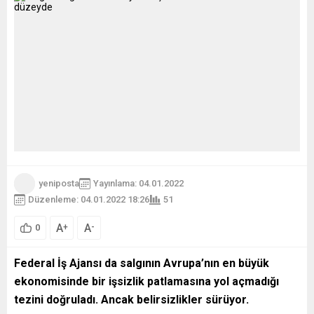
yeniposta
Yayınlama: 04.01.2022
Düzenleme: 04.01.2022 18:26
51
A
A
+
-
0
Federal İş Ajansı da salgının Avrupa’nın en büyük
ekonomisinde bir işsizlik patlamasına yol açmadığı
tezini doğruladı. Ancak belirsizlikler sürüyor.