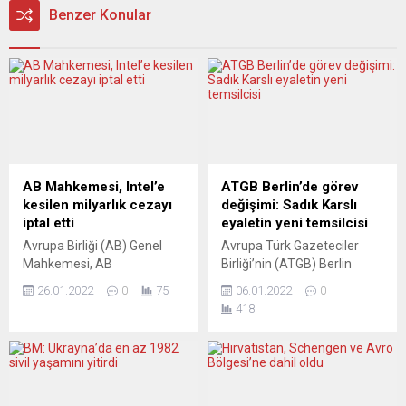
Benzer Konular
AB Mahkemesi, Intel’e
ATGB Berlin’de görev
kesilen milyarlık cezayı
değişimi: Sadık Karslı
iptal etti
eyaletin yeni temsilcisi
Avrupa Birliği (AB) Genel
Avrupa Türk Gazeteciler
Mahkemesi, AB
Birliği’nin (ATGB) Berlin
Komisyonu’nun merkezi
Temsilciği’nde görev
26.01.2022
0
75
06.01.2022
0
ABD’de bulunan teknoloji
değişimi gerçekleşti.
418
şirketi Intel’e 13 yıl önce
Gazeteci Sadık Karslı görevi
verdiği 1 milyar avronun
Ali Yıldırım’dan devraldı.
üzerindeki para cezasının
Almanya’nın başkenti
iptal edilmesine karar verdi.
Berlin’in tek Türkçe gazetesi
Merkezi Lüksemburg’da
Aktuell Berlin’in yayıncısı