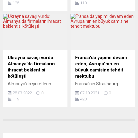
hak ihlalleriyle ilgili iddialar
125
110
Başbakanı Gordon Brown’ın
can kayıplarının üzüntüsünü
hakkında yürütülen 4 aylık
katılımıyla düzenlediği
yaşıyoruz” ifadesini kullandı.
soruşturmanın sonuçlarını
toplantıda, Rusya’nın
Michel, Türkiye Taşkömürü
AB...
Ukrayna’da işlediği savaş
Kurumu Amasra
suçlarının soruşturulması
Müessesesine ait maden
için “özel mahkeme
ocağında meydana gelen
kurulması” çağrısında
patlama nedeniyle sosyal
bulunuldu. İngiltere’nin
medya hesabından taziye
önde gelen düşünce
mesajı paylaştı. ”Türkiye’deki
Ukrayna savaşı vurdu:
Fransa’da yapımı devam
kuruluşlarından Chatham
Bartın kömür madeninde
Almanya’da firmaların
eden, Avrupa’nın en
House’un çevrimiçi
yaşanan trajik can
ihracat beklentisi
büyük camisine tehdit
düzenlediği toplantıya,
kayıplarının üzüntüsünü
kötüleşti
mektubu
Kuleba ve Brown’ın yanı sıra
yaşıyoruz” ifadesini
Almanya’da şirketlerin
Fransa’nın Strasbourg
Oxford Üniversitesinde
kullanan...
ihracat beklentisi Rusya’nın
kentinde inşaatı devam
uluslararası...
28.03.2022
0
07.10.2021
0
Ukrayna’ya karşı savaşının
eden, Avrupa’nın en büyük
119
428
ardından düştü. Ekonomi
camisine ölüm tehditleri ve
Araştırma Enstitüsü (Ifo),
İslam’a hakaretler içeren
Almanya için mart ayı
mektup gönderildi.İslam
ihracat beklentileri anketinin
Toplumu Milli Görüş (IGMG)
sonuçlarını yayımladı. Buna
teşkilatına bağlı Eyüp Sultan
göre, Almanya’da şubat
Camisi’ne önceki gün