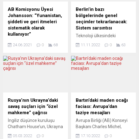
AB Komisyonu Üyesi
Berlin’in bazı
Johansson: “Yunanistan,
bölgelerinde genel
şiddeti ve geri itmeleri
seçimler tekrarlanacak:
sistematik olarak
Sistem sarsıntısı
kullanıyor”
Teknoloji ülkesindeki
Avrupa Birliği (AB)
skandal nitelikli çarpıklıklar
24.06.2021
0
68
11.11.2022
0
63
Komisyonu’nun içişlerinden
şaşırttı: Berlin’de, 26 Eylül
sorumlu üyesi Ylva
2021 genel seçimlerde
Johansson, Yunanistan’ın,
yaşanan aksaklıklar ve
şiddeti ve geri itmeleri
hatalar sebebiyle seçimlerin
sistematik olarak
kısmen tekrarlanacağı
kullandığını, Frontex
bildirildi. Federal Meclis
direktörünün sınır yönetimini
İnceleme Komisyonunun,
göçmenlerin temel
Berlin’in bazı bölgelerinde
haklarına uyarak sağlaması
kanıtlanan aksaklıklar ve
Rusya’nın Ukrayna’daki
Bartın’daki maden ocağı
gerektiğini vurguladı.
hatalar sebebiyle genel
savaş suçları için “özel
faciası: Avrupa’dan
Johansson, Avrupa
seçimlerin tekrarlanması
mahkeme” çağrısı
taziye mesajları
Parlamentosu’nda
gerektiğine ilişkin önergesi,
İngiliz düşünce kuruluşu
Avrupa Birliği (AB) Konseyi
oluşturulan “Frontex
genel kurulda 252’ye karşı
Chatham House’un, Ukrayna
Başkanı Charles Michel,
İnceleme Grubu”nun,
374 oyla kabul edildi.
Dışişleri Bakanı Dmitro
”Türkiye’deki Bartın kömür
Frontex’in işlevi ve temel
Oylamada 31 milletvekili...
05.03.2022
0
17.10.2022
0
Kuleba ve eski İngiltere
madeninde yaşanan trajik