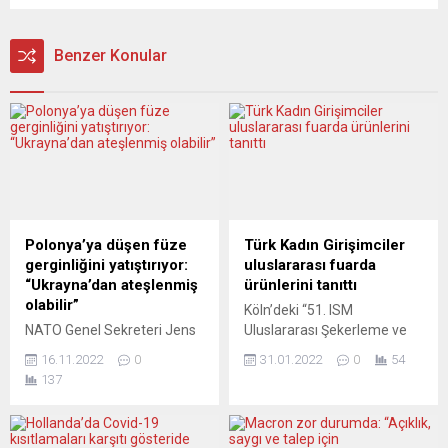
Benzer Konular
Polonya’ya düşen füze
Türk Kadın Girişimciler
gerginliğini yatıştırıyor:
uluslararası fuarda
“Ukrayna’dan ateşlenmiş
ürünlerini tanıttı
olabilir”
Köln’deki “51. ISM
NATO Genel Sekreteri Jens
Uluslararası Şekerleme ve
Stoltenberg, dün Polonya’ya
Bisküvi Fuarı”na katılan Türk
16.11.2022
0
31.01.2022
0
54
düşen ve iki kişinin ölümüne
kadın girişimciler, kendi
137
yol açan füzenin Ukrayna
ürettikleri doğal ve sağlıklı
hava savunma sisteminden
gıda ürünlerini tanıttı.
Rusya’nın seyir füzesine
İstanbul Hububat Bakliyat