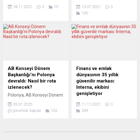
Parlamentosunun
rahatsızlıkları olan
18.11.2021
0
75
15.07.2021
0
onayladığı, “yalan haber”
göçmenlerin sayısı artıyor.
100
(fake news) yaymayı bir suç
Son araştırmalara göre göç
olarak kabul eden yasal
arka planına sahip kişilerin
düzenlemenin, ifade ve
klinik tabloları, Almanlardan
medya özgürlüğü ile
farklılık gösteriyor. Özellikle
bağdaşmadığını bildirdi.
de geçmişinde kaçış öyküsü
HRW’nin resmi internet
olanların ruh sağlığının
sitesinde yayımlanan
bozulması çok daha yüksek
haberde, Yunanistan
olasılık taşıyor. Buna ek
parlamentosunun yalan
olarak ergenlik çağındaki
AB Konseyi Dönem
Finans ve emlak
haber yayılmasını ceza
Türklerin intihar eğilimi
Başkanlığı’nı Polonya
dünyasının 35 yıllık
gerektiren bir suç haline
alarm veriyor. Robert Koch
devraldı: Nasıl bir rota
güvenilir markası:
getiren yasal düzenlemeye
Enstitüsü ve Federal
izlenecek?
Interna, ekibini
dikkat çekilirken, “Yunan...
Almanya...
genişletiyor
Polonya, AB Konseyi Dönem
Başkanlığı’nı devralarak,
Finans ve emlak dünyasının
05.01.2025
11.11.2021
0
Avrupa’da önemli bir
35 yıllık, en başarılı ve
yorumlar kapalı
102
249
dönemeçte yer alıyor.
güvenilir ismi Interna Ulm Ali
“Güvenlik, Avrupa!”
Turan, ekibini ve firmayı
sloganıyla yola çıkan
büyütme kararı aldı. Bu
Polonya, önümüzdeki altı ay
nedenle Baden-
boyunca AB üyesi ülkelerin
Württemberg ve Bavyera