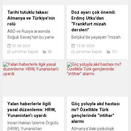
Tarihi tutuklu takası:
Doz ayarı çok önemli:
Almanya ve Türkiye’nin
Erdinç Utku’dan
rolü
“Frankfurt mizah
dersleri”
ABD ve Rusya arasında
Soğuk Savaş’tan bu yana
Belçika’da yaşayan “mizah
gerçekleşen en büyük
yazarı” Erdinç Utku’nun
03.08.2024
19.03.2024
tutuklu takası, dünya
Almanya’nın çeşitli kentlerini
yorumlar kapalı
98
yorumlar kapalı
131
gündeminde geniş yankı
içeren “mizah ve iletişim
uyandırdı. Alman aşırıcılıkla
turnesi”nin son durağı
mücadele uzmanı Hans-
Frankfurt oldu. Haziran
Jakob Schindler,
Kültürevi’nde geleneksel
Almanya’nın Vadim
“Felsefe Kulübü” toplantıları
Krasikov’u serbest bırakma
kapsamında yapılan
kararının ve Türkiye’nin
toplantıda Utku, hem “Mizah
arabuluculuğunun bu tarihi
ve İletişim“ başlığı altında
anlaşmanın
neşeli bir sunum
Yalan haberlerle ilgili
Göç yoluyla akıl hastası
gerçekleşmesinde kilit rol
gerçekleştirdi, hem de
yasal düzenleme: HRW,
mı? Özellikle Türk
oynadığını belirtti. Federal
Cumhuriyet gazetesinde
Yunanistan’ı uyardı
gençlerinde ”intihar”
Güvenlik Servisi’nin (FSB)
yayınlanan aforizmalardan
alarmı
İnsan Hakları İzleme Örgütü
eski ajanı olan Vadim
oluşan yeni kitabı “Yüksek
(HRW), Yunanistan
Almanya’daki psikolojik
Krasikov,...
Yerilim Hattı”nı...