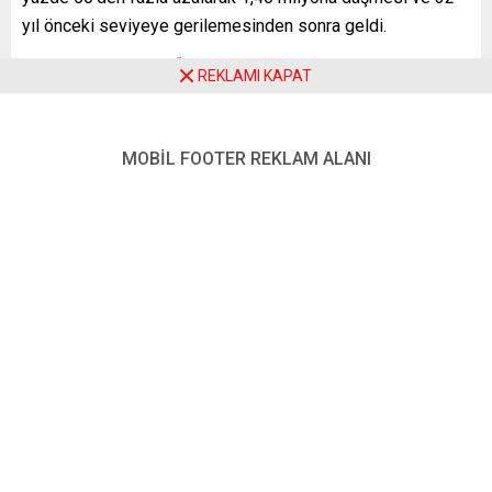
yıl önceki seviyeye gerilemesinden sonra geldi.
DFS açıklamasında, “Ancak salgın öncesi seviyeyle
REKLAMI KAPAT
karşılaştırıldığında, bu (2021’deki uçuşlar) yine de yaklaşık
yüzde 50’lik bir düşüşü temsil ediyor” denildi.
MOBİL FOOTER REKLAM ALANI
Almanya’da salgın öncesi 2019’da 3,33 milyon uçuş
gerçekleşmişti.
Almanya’da tüm havalimanlarının Covid-19 salgınından
etkilenirken, ülkede en büyük merkez olan Frankfurt
havalimanında geçen yıl uçuşlar (kalkış ve iniş) yüzde 50
azalarak 260 bine düştü.
2025’E KADAR MÜMKÜN DEĞİL
Açıklamada, kargo trafiğinin yüksek olduğu
havalimanlarının yolcu ağırlıklı havalimanlarına göre hava
trafiğindeki düşüşten önemli ölçüde daha az etkilendiği de
belirtildi.