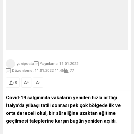
yeniposta
Yayınlama: 11.01.2022
Düzenleme: 11.01.2022 11:46
77
A
A
+
-
0
Covid-19 salgınında vakaların yeniden hızla arttığı
İtalya’da yılbaşı tatili sonrası pek çok bölgede ilk ve
orta dereceli okul, bir süreliğine uzaktan eğitime
geçilmesi taleplerine karşın bugün yeniden açıldı.