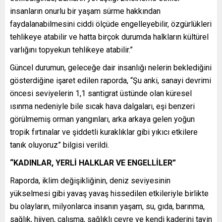
insanların onurlu bir yaşam sürme hakkından
faydalanabilmesini ciddi ölçüde engelleyebilir, özgürlükleri
tehlikeye atabilir ve hatta birçok durumda halkların kültürel
varlığını topyekun tehlikeye atabilir.”
Güncel durumun, geleceğe dair insanlığı nelerin beklediğini
gösterdiğine işaret edilen raporda, “Şu anki, sanayi devrimi
öncesi seviyelerin 1,1 santigrat üstünde olan küresel
ısınma nedeniyle bile sıcak hava dalgaları, eşi benzeri
görülmemiş orman yangınları, arka arkaya gelen yoğun
tropik fırtınalar ve şiddetli kuraklıklar gibi yıkıcı etkilere
tanık oluyoruz” bilgisi verildi.
“KADINLAR, YERLİ HALKLAR VE ENGELLİLER”
Raporda, iklim değişikliğinin, deniz seviyesinin
yükselmesi gibi yavaş yavaş hissedilen etkileriyle birlikte
bu olayların, milyonlarca insanın yaşam, su, gıda, barınma,
sağlık, hijyen, çalışma, sağlıklı çevre ve kendi kaderini tayin