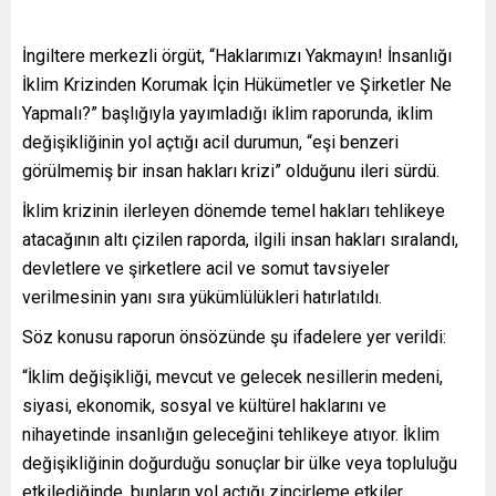
İngiltere merkezli örgüt, “Haklarımızı Yakmayın! İnsanlığı
İklim Krizinden Korumak İçin Hükümetler ve Şirketler Ne
Yapmalı?” başlığıyla yayımladığı iklim raporunda, iklim
değişikliğinin yol açtığı acil durumun, “eşi benzeri
görülmemiş bir insan hakları krizi” olduğunu ileri sürdü.
İklim krizinin ilerleyen dönemde temel hakları tehlikeye
atacağının altı çizilen raporda, ilgili insan hakları sıralandı,
devletlere ve şirketlere acil ve somut tavsiyeler
verilmesinin yanı sıra yükümlülükleri hatırlatıldı.
Söz konusu raporun önsözünde şu ifadelere yer verildi:
“İklim değişikliği, mevcut ve gelecek nesillerin medeni,
siyasi, ekonomik, sosyal ve kültürel haklarını ve
nihayetinde insanlığın geleceğini tehlikeye atıyor. İklim
değişikliğinin doğurduğu sonuçlar bir ülke veya topluluğu
etkilediğinde, bunların yol açtığı zincirleme etkiler