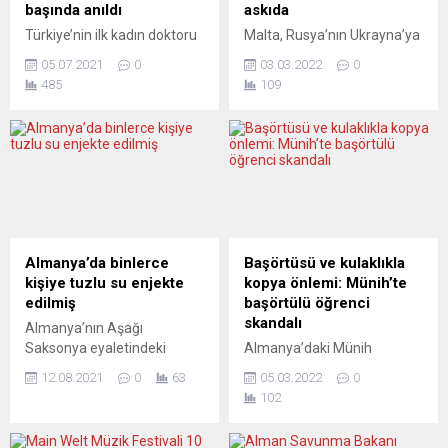
başında anıldı
askıda
Türkiye’nin ilk kadın doktoru
Malta, Rusya’nın Ukrayna’ya
ve kadın hakları savunucusu
saldırmasıyla yaşanan son
05.07.2021
0
03.03.2022
0
Safiye Ali, vefatının 69’uncu
gelişmeler doğrultusunda
485
109
yılında Almanya’nın
Rusya ve Belarus
Dortmund şehrindeki kabri
vatandaşlarının, yatırım
başında anıldı. Diyanet İşleri
karşılığında ikamet ve
Türk İslam Birliği (DİTİB)
vatandaşlık sağlayan
Federal Kadın Birliği üyeleri,
programı askıya aldığını
Safiye Ali’nin kabrini ziyaret
bildirdi. Malta Vatandaşlık
ederek Kur’an-ı Kerim
ve Topluluklar Parlamento
okudu. Federal Kadın Birliği
Sekreterliğinden yapılan
yönetim kurulu üyeleri Rabia
açıklamada, topluluk, kimlik
Almanya’da binlerce
Başörtüsü ve kulaklıkla
Şahinarslan ile Kıymet
ve ikamet işlerine bakan ilgili
kişiye tuzlu su enjekte
kopya önlemi: Münih’te
Yavuz, Safiye Ali’nin...
kurumların Ukrayna’daki
edilmiş
başörtülü öğrenci
durumu yakından takip ettiği
skandalı
Almanya’nın Aşağı
belirtilerek, mevcut son
Saksonya eyaletindeki
Almanya’daki Münih
gelişmeler çerçevesinde
Friesland bölgesine bağlı
Uygulamalı Bilimler
Rusya...
12.08.2021
0
63
05.03.2022
0
Schortens aşı merkezinde
Üniversitesi’nde bir
102
çalışan bir görevlinin
profesörün, Müslüman bir
binlerce kişiye yeni tip
öğrenciyi başörtülü olduğu
koronavirüs aşısı yerine
gerekçesiyle çevrimiçi