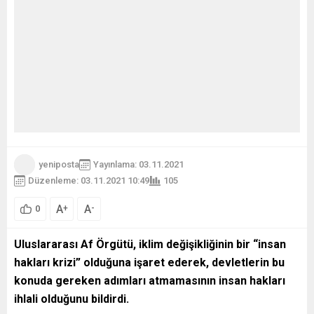
yeniposta
Yayınlama: 03.11.2021
Düzenleme: 03.11.2021 10:49
105
A
A
+
-
0
Uluslararası Af Örgütü, iklim değişikliğinin bir “insan
hakları krizi” olduğuna işaret ederek, devletlerin bu
konuda gereken adımları atmamasının insan hakları
ihlali olduğunu bildirdi.