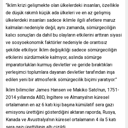
“İklim krizi gelişmekte olan ülkelerdeki insanları, özellikle
de düşük rakımlı küçük ada ülkeleri ve en az gelişmiş
ülkelerdeki insanları sadece iklimle ilgili afetlere maruz
kalmaları nedeniyle değil, aynı zamanda, sömürgeciliğin
kalıcı sonuçları da dahil bu olayların etkilerini arttıran siyasi
ve sosyoekonomik faktörler nedeniyle de orantısız
şekilde etkiliyor. İklim değişikliği sadece sömürgeciliğin
etkilerini sürdürmekle kalmıyor, aslında sömürge
imparatorlukları kurmuş devletler ve geride bıraktıkları
yerleşimci toplumlara dayanan devletler tarafından inşa
edilen yeni bir atmosferik sömürgecilik biçimi yaratıyor.”
İklim bilimciler James Hansen ve Makiko Sato’nun, 1751-
2014 yıllarında ABD, İngiltere ve Almanya’nın küresel
ortalamanın en az 6 katı kişi başına kümülatif sera gazı
emisyonu ürettiğini gösterdiğini aktaran raporda, Rusya,
Kanada ve Avustralya’nın küresel ortalamanın 4 ila 5 katı
sera gazı ürettiğinin altı çizildi.