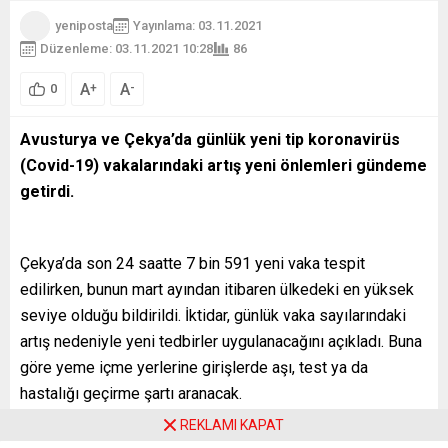
yeniposta
Yayınlama: 03.11.2021
Düzenleme: 03.11.2021 10:28
86
A
A
+
-
0
Avusturya ve Çekya’da günlük yeni tip koronavirüs
(Covid-19) vakalarındaki artış yeni önlemleri gündeme
getirdi.
Çekya’da son 24 saatte 7 bin 591 yeni vaka tespit
edilirken, bunun mart ayından itibaren ülkedeki en yüksek
seviye olduğu bildirildi. İktidar, günlük vaka sayılarındaki
artış nedeniyle yeni tedbirler uygulanacağını açıkladı. Buna
göre yeme içme yerlerine girişlerde aşı, test ya da
hastalığı geçirme şartı aranacak.
REKLAMI KAPAT
Vaka sayısının 1 milyon 773 bin 291’e yükseldiği ülkede,