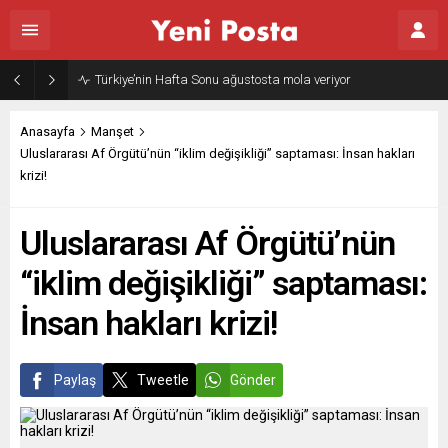
Gazze’nin geleceği: Teknokratik kontrol mü, kolonializm mi?
Anasayfa
Manşet
Uluslararası Af Örgütü’nün “iklim değişikliği” saptaması: İnsan hakları
krizi!
Uluslararası Af Örgütü’nün
“iklim değişikliği” saptaması:
İnsan hakları krizi!
Paylaş
Tweetle
Gönder