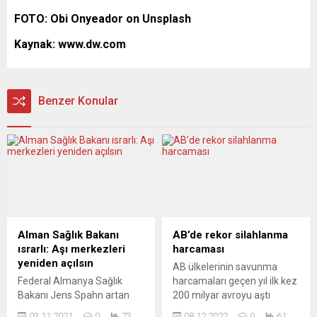
FOTO: Obi Onyeador on Unsplash
Kaynak: www.dw.com
Benzer Konular
Alman Sağlık Bakanı
AB’de rekor silahlanma
ısrarlı: Aşı merkezleri
harcaması
yeniden açılsın
AB ülkelerinin savunma
Federal Almanya Sağlık
harcamaları geçen yıl ilk kez
Bakanı Jens Spahn artan
200 milyar avroyu aştı
yeni vaka sayıları nedeniyle
Avrupa Birliği (AB) üyesi
03.11.2021
0
73
08.12.2022
0
61