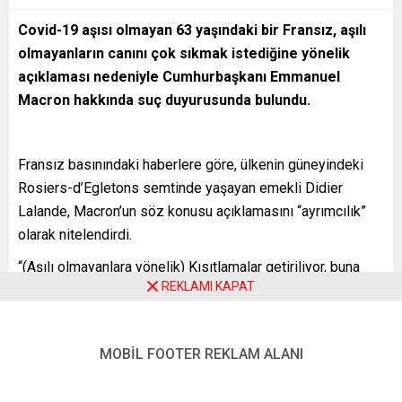
Covid-19 aşısı olmayan 63 yaşındaki bir Fransız, aşılı
olmayanların canını çok sıkmak istediğine yönelik
açıklaması nedeniyle Cumhurbaşkanı Emmanuel
Macron hakkında suç duyurusunda bulundu.
Fransız basınındaki haberlere göre, ülkenin güneyindeki
Rosiers-d’Egletons semtinde yaşayan emekli Didier
Lalande, Macron’un söz konusu açıklamasını “ayrımcılık”
olarak nitelendirdi.
“(Aşılı olmayanlara yönelik) Kısıtlamalar getiriliyor, buna
REKLAMI KAPAT
saygı duyuyorum ancak aşısızların vatandaşlığının
sorgulanmasını tahammül edilemez buluyorum” diyen
Lalande, Macron hakkında suç duyurusunda bulunduğunu
MOBİL FOOTER REKLAM ALANI
belirtti.
Lalande, bu suç duyurusunun sonuçlanmayacağını bildiğini,