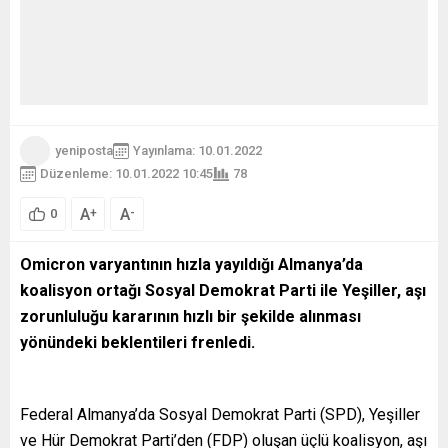
yeniposta
Yayınlama: 10.01.2022
Düzenleme: 10.01.2022 10:45
78
A
A
+
-
0
Omicron varyantının hızla yayıldığı Almanya
’da
koalisyon ortağı Sosyal Demokrat Parti ile Yeşiller, aşı
zorunluluğu kararının hızlı bir şekilde alınması
yönündeki beklentileri frenledi.
Federal Almanya’da Sosyal Demokrat Parti (SPD), Yeşiller
ve Hür Demokrat Parti’den (FDP) oluşan üçlü koalisyon, aşı