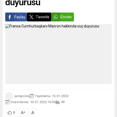
duyurusu
Beyrut Limanı’nda Ağustos...
Paylaş
Tweetle
Gönder
yeniposta
Yayınlama: 10.01.2022
Düzenleme: 10.01.2022 10:56
49
A
A
+
-
0