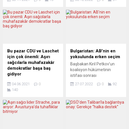
eyaletlerden aşı
ülkeler, 2021’de ilk kez 200
merkezlerini tekrar
milyar avrodan fazla
açmalarını istedi. Spahn
savunma harcaması yaptı.
güçlendirici üçüncü doz için
Danimarka dışında 26 AB
60 yaş üstünün merkezlere
ülkesinin verdiği bilgileri göz
davet edilmesini önerdi.
önünde bulunduran Avrupa
Federal Almanya’da yeni
Savunma Ajansının (EDA)
vaka sayıları sonbahar
raporuna göre, savunma
mevsiminin gelmesiyle artış
harcamaları geçen yıl ilk
Bu pazar CDU ve Laschet
Bulgaristan: AB’nin en
göstermeye başladı. Robert
defa 200...
için çok önemli: Aşırı
yoksulunda erken seçim
Koch Enstitüsü (RKI)
sağcılarla muhafazakâr
Başbakan Kiril Petkov’un
tarafından açıklanan
demokratlar başa baş
koalisyon hükümetinin
verilere göre yedi...
gidiyor
istifası sonrası
Almanya’nın en küçük
Bulgaristan’da erken genel
04.06.2021
0
27.07.2022
0
92
eyaletlerinden biri olan
seçimlerin ertelenmesi için
140
Saksonya-Anhalt’te bu
son siyasi girişimler sonuç
pazar genel seçimlerden
vermedi. Parlamentoda
önce en son eyalet seçimi
destek bulamayan
yapılacak. Aşırı sağcı AfD ile
Bulgaristan Sosyalist Partisi
Hıristiyan demokrat
(BSP), hükümet kurmaktan
CDU’nun çekiştiği yerel
vazgeçtiğini ve görevi
seçimi TAVAK Direktörü
Cumhurbaşkanı Rumen