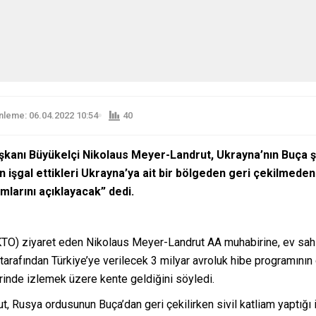
leme: 06.04.2022 10:54
40
kanı Büyükelçi Nikolaus Meyer-Landrut, Ukrayna’nın Buça şeh
n işgal ettikleri Ukrayna’ya ait bir bölgeden geri çekilmeden
ımlarını açıklayacak” dedi.
TO) ziyaret eden Nikolaus Meyer-Landrut AA muhabirine, ev sahib
rafından Türkiye’ye verilecek 3 milyar avroluk hibe programının d
rinde izlemek üzere kente geldiğini söyledi.
Rusya ordusunun Buça’dan geri çekilirken sivil katliam yaptığı i