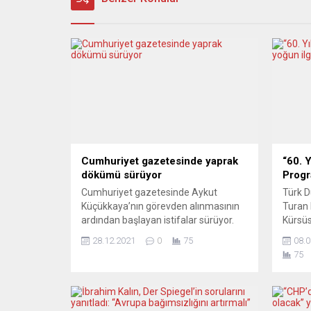
Cumhuriyet gazetesinde yaprak
“60. 
dökümü sürüyor
Progr
Cumhuriyet gazetesinde Aykut
Türk D
Küçükkaya’nın görevden alınmasının
Turan 
ardından başlayan istifalar sürüyor.
Kürsüs
Son olarak muhabir Seyhan Avşar da
Almany
28.12.2021
0
75
08.0
istifa ettiğini sosyal medya
odakla
75
hesabından açıkladı. Cumhuriyet
Türkiy
gazetesinde yönetime tepki gösteren
Hasan
çalışanlardan istifalar devam ediyor.
gerçek
Gazetenin muhabirlerinden Ece
Almany