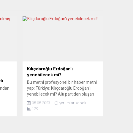
Kılıçdaroğlu Erdoğan’ı
r
yenebilecek mi?
dı
Bu metni profesyonel bir haber metni
şından
yap: Türkiye: Kılıçdaroğlu Erdoğan’ı
yenebilecek mi? Altı partiden oluşan
muhalefet ittifakı, CHP lideri Kemal
05.05.2023
yorumlar kapalı
ı son
Kılıçdaroğlu’nu ortak cumhurbaşkanı
129
,
adayı ilan etti. İttifak hafta sonu bu
konu nedeniyle nerdeyse dağılma
ları
noktasına gelmişti. Yorumcular,
muhalefet adayının şansını irdeliyor.