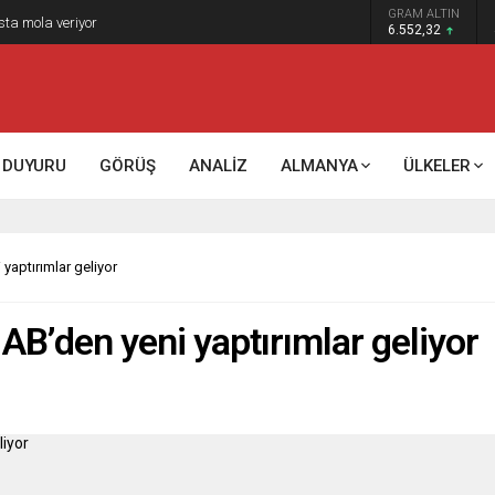
GRAM ALTIN
k kontrol mü, kolonializm mi?
6.552,32
DUYURU
GÖRÜŞ
ANALİZ
ALMANYA
ÜLKELER
yaptırımlar geliyor
AB’den yeni yaptırımlar geliyor