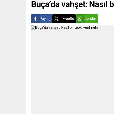
Buça’da vahşet: Nasıl bi
Paylaş
Tweetle
Gönder