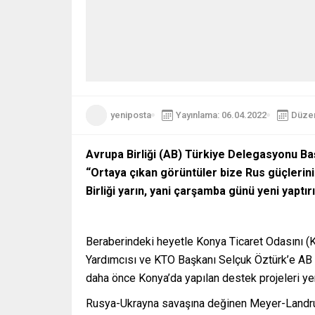
yeniposta
Yayınlama: 06.04.2022
Düzen
Avrupa Birliği (AB) Türkiye Delegasyonu Baş
“Ortaya çıkan görüntüler bize Rus güçlerini
Birliği yarın, yani çarşamba günü yeni yaptır
Beraberindeki heyetle Konya Ticaret Odasını (K
Yardımcısı ve KTO Başkanı Selçuk Öztürk’e AB ta
daha önce Konya’da yapılan destek projeleri ye
Rusya-Ukrayna savaşına değinen Meyer-Landrut, 