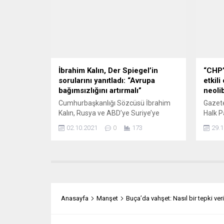
Piroğlu, sosyal medya hesabından
Latif 
yaptığı açıklamada, “Dört yıl önce
Türkle
büyük bir heyecan ve umutla
Çelik 
kapısından girdiğim, her...
İbrahim Kalın, Der Spiegel’in
“CHP’
sorularını yanıtladı: “Avrupa
etkili
bağımsızlığını artırmalı”
neoli
Cumhurbaşkanlığı Sözcüsü İbrahim
Gazete
Kalın, Rusya ve ABD’ye Suriye’ye
Halk P
girme hakkı tanındıysa Türkiye’nin de
Kılıçd
02.10.2021
0
173
29.1
aynı hakka sahip olduğunu söyledi.
olması
Alman Der Spiegel dergisine
genel 
açıklamalar yapan Kalın, Türkiye’nin
A3Habe
AB ile ilişkilerde yaşadığı sorunların
“CHP’d
üstesinden gelinebileceğini belirterek,
olacak,
“Bunlar, müttefikler arasında yaşanan
başlık
görüş ayrılıklarıdır. Almanya ile
olmay
Anasayfa
Manşet
Buça’da vahşet: Nasıl bir tepki ver
ilişkilerimizde de daha gerilimli
içinde
dönemlerden geçtik, ancak bunları...
kurulta