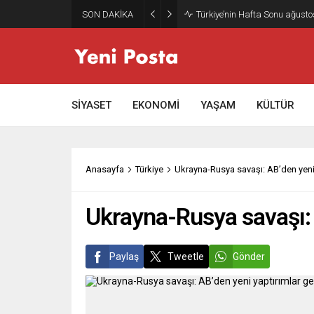
SON DAKİKA
Gazze’nin geleceği: Teknokrati
SİYASET
EKONOMİ
YAŞAM
KÜLTÜR
Anasayfa
Türkiye
Ukrayna-Rusya savaşı: AB’den yeni 
Ukrayna-Rusya savaşı: 
Paylaş
Tweetle
Gönder