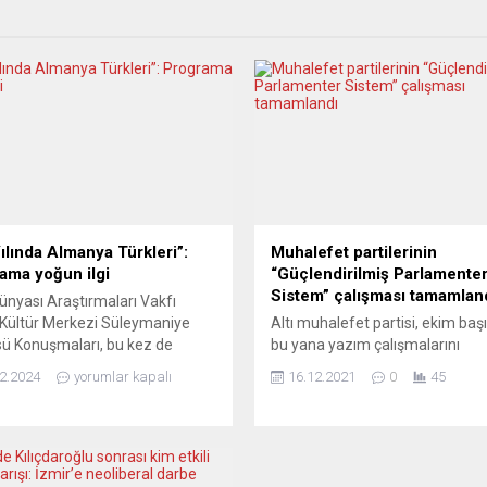
Yılında Almanya Türkleri”:
Muhalefet partilerinin
ama yoğun ilgi
“Güçlendirilmiş Parlamente
Sistem” çalışması tamamlan
ünyası Araştırmaları Vakfı
Kültür Merkezi Süleymaniye
Altı muhalefet partisi, ekim ba
ü Konuşmaları, bu kez de
bu yana yazım çalışmalarını
a Türkleri’nin göç tarihine
sürdürdüğü Güçlendirilmiş
2.2024
yorumlar kapalı
16.12.2021
0
45
ndı. İstanbul Üniversitesi
Parlamenter Sistem çalışmasın
at Araştırmalar Enstitüsü Seyit
toplantıda tamamladı. Yasama
 Paşa Medresesi’nde
yürütme, yargı, kamu yönetimi,
leşen konferansta, tarihçi ve
demokratik sistemin temel esas
a IKG Enstitüsü Başkanı Dr.
ana başlıklarından oluşan