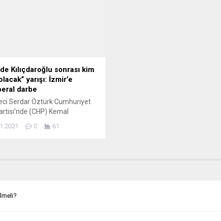
Çelik, “Göçün 60. Yılında Almanya
parlamenter sistem önerisi, son
ri” konulu bir sunum yaptı. Dr.
redaksiyon işlemlerinin ardında
Almanya...
haline getirilerek liderlere sunul
BBC Türkçe’den Ayşe Sayın’ın
haberine göre, yapılan son...
de Kılıçdaroğlu sonrası kim
 olacak” yarışı: İzmir’e
beral darbe
ci Serdar Öztürk Cumhuriyet
artisi’nde (CHP) Kemal
aroğlu’nun cumhurbaşkanı adayı
1.2021
0
61
 ve seçilmesi durumunda kimin
başkan olacağı tartışmalarını
r’deki köşesine taşıdı.
e Kılıçdaroğlu sonrası kim etkili
 yarışı: İzmir’e neoliberal darbe”
lı analizde Serdar Öztürk, yeni
an bu tartışmada CHP’nin
ilmeli?
ki “10 Aralık Hareketi”nin son
yda attığı...