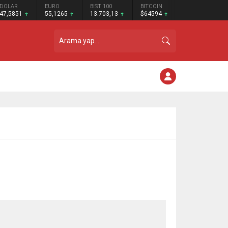
DOLAR
EURO
BIST 100
BITCOIN
47,5851
55,1265
13.703,13
$64594