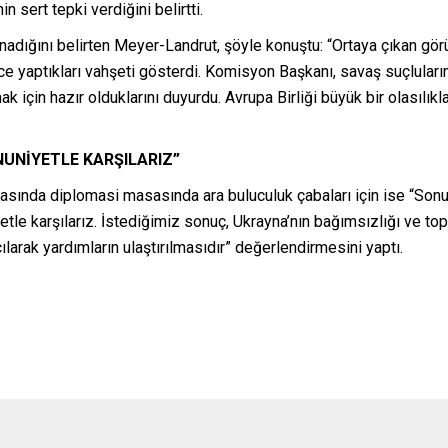
n sert tepki verdiğini belirtti.
ınadığını belirten Meyer-Landrut, şöyle konuştu: “Ortaya çıkan görü
e yaptıkları vahşeti gösterdi. Komisyon Başkanı, savaş suçluları
için hazır olduklarını duyurdu. Avrupa Birliği büyük bir olasılıkla
UNİYETLE KARŞILARIZ”
asında diplomasi masasında ara buluculuk çabaları için ise “Sonuç
etle karşılarız. İstediğimiz sonuç, Ukrayna’nın bağımsızlığı ve t
çılarak yardımların ulaştırılmasıdır” değerlendirmesini yaptı.