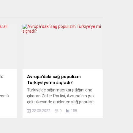
ı:
Avrupa’daki sağ popülizm
Türkiye’ye mi sıçradı?
Türkiye’de sığınmacı karşıtlığını öne
venlik
çıkaran Zafer Partisi, Avrupa’nın pek
çok ülkesinde güçlenen sağ popülist
cilere
ya da aşırı sağ partilerin yeni bir örneği
22.05.2022
0
158
ı güç
mi? Son yıllarda Fransa’dan
rkezli
Almanya’ya, Danimarka’dan İtalya’ya
kadar Avrupa’nın pek çok ülkesinde
“sağ popülist” ya da “aşırı sağ” olarak