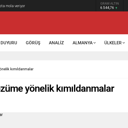
GRAM ALTIN
k kontrol mü, kolonializm mi?
6.544,76
DUYURU
GÖRÜŞ
ANALİZ
ALMANYA
ÜLKELER
önelik kımıldanmalar
özüme yönelik kımıldanmalar