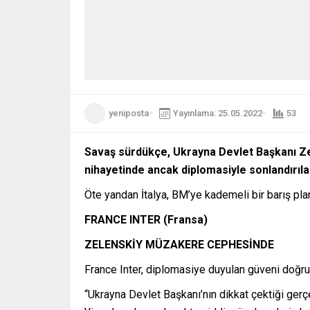
yeniposta
Yayınlama: 25.05.2022
53
Savaş sürdükçe, Ukrayna Devlet Başkanı Ze
nihayetinde ancak diplomasiyle sonlandırılab
Öte yandan İtalya, BM’ye kademeli bir barış p
FRANCE INTER (Fransa)
ZELENSKİY MÜZAKERE CEPHESİNDE
France Inter, diplomasiye duyulan güveni doğru 
“Ukrayna Devlet Başkanı’nın dikkat çektiği gerçek