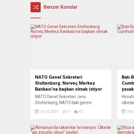
Benzer Konular
NATO Genel Sekreteri
Batı B
Stoltenberg: Norveç Merkez
Cumhu
Bankası’na başkan olmak istiyor
yasak
NATO Genel Sekreteri Jens
Hırvat
Stoltenberg, NATO’daki görevi
ülkede
bittikten sonra ülkesinin Merkez
Jaseno
14.12.2021
0
67
18.0
Bankası’nın başına geçmek için
Sırbi
başvuruda bulunduğunu bildirdi.
Vucic’i
Norveç haber ajansı NTB’nin haberine
duyurdu
göre, Norveç Maliye Bakanlığı, Merkez
yetkil