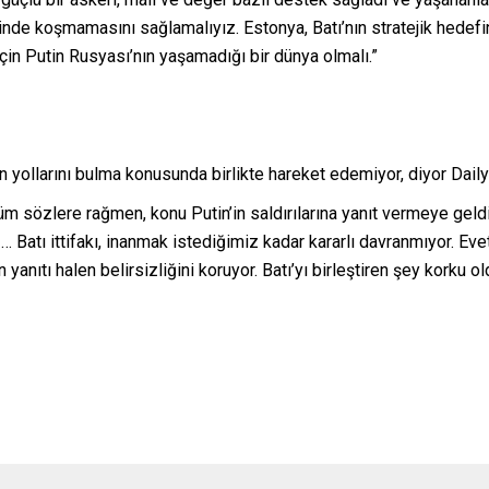
eşinde koşmamasını sağlamalıyız. Estonya, Batı’nın stratejik hedef
in Putin Rusyası’nın yaşamadığı bir dünya olmalı.”
 yollarını bulma konusunda birlikte hareket edemiyor, diyor Daily
üm sözlere rağmen, konu Putin’in saldırılarına yanıt vermeye geldi
 Batı ittifakı, inanmak istediğimiz kadar kararlı davranmıyor. Evet,
n yanıtı halen belirsizliğini koruyor. Batı’yı birleştiren şey kork