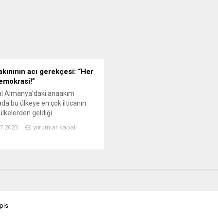
madan Jasenovac ve Pokrac’ı
gelişmeler nedeniyle, örgütün,
t etmek istemesi üzerine iki
Birleşmiş Milletler (BM) Güvenli
asındaki ilişkiler gerildi.
Konseyi üyelerini açık oturum
istan Dışişleri Bakanı Gordan
düzenlemeye çağırdığı belirtildi.
Radman, düzenlediği basın...
Açıklamada, İsrailli yetkililere, 
Cerrah Mahallesi’ndeki zorunlu..
 akınının acı gerekçesi: “Her
emokrasi!”
al Almanya’daki anaakım
a bu ülkeye en çok ilticanın
ülkelerden geldiği
ştiriliyor. 2023’ün ilk yarısına ait
7.2023
yorumlar kapalı
r, bu sıralamada Türkiye’nin en
tica başvurusu yapılan üçüncü
ak ülke” konumunda olduğunu
i. İlk iki sırayı Suriyeli ve Afgan
acılar alıyor. Türkiye’den
’ya, ama özellikle de Federal
a’ya yönelik sığınmacı akışı...
pis