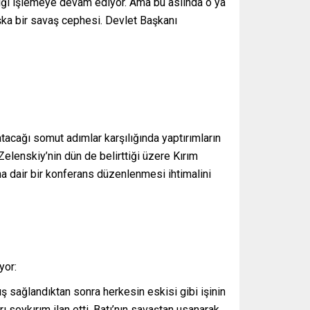
ığı işlemeye devam ediyor. Ama bu aslında o ya
şka bir savaş cephesi. Devlet Başkanı
atacağı somut adımlar karşılığında yaptırımların
Zelenskiy’nin dün de belirttiği üzere Kırım
ına dair bir konferans düzenlenmesi ihtimalini
yor:
rış sağlandıktan sonra herkesin eskisi gibi işinin
 soykırım ilan etti. Batı’nın savaştan usanarak,