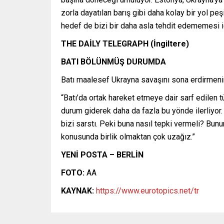
zorla dayatılan barış gibi daha kolay bir yol p
hedef de bizi bir daha asla tehdit edememesi iç
THE DAİLY TELEGRAPH (İngiltere)
BATI BÖLÜNMÜŞ DURUMDA
Batı maalesef Ukrayna savaşını sona erdirmenin
“Batı’da ortak hareket etmeye dair sarf edilen t
durum giderek daha da fazla bu yönde ilerliyor. …
bizi sarstı. Peki buna nasıl tepki vermeli? Bunu
konusunda birlik olmaktan çok uzağız.”
YENİ POSTA – BERLİN
FOTO:
AA
KAYNAK:
https://www.eurotopics.net/tr