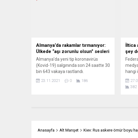
Bankası başkanlığına aday olan 22
bulun
kişinin isimlerinin bulunduğu listeyi
ziyare
yayımladı. Daha önce 8 yıldan fazla
ülke ar
Norveç Başbakanı ve 4 yıl Norveç...
Hırvat
Grlic 
Almanya’da rakamlar tırmanıyor:
İltica
Ülkede “aşı zorunlu olsun” sesleri
şey d
Almanya’da yeni tip koronavirüs
Feder
(Kovid-19) salgınında son 24 saatte 30
medyad
bin 643 vakaya rastlandı.
hangi 
Denetlenemeyen salgın, ülkede aşının
haberle
23.11.2021
0
186
27.0
zorunlu hale getirilmesinden yana
verile
382
olanların sayısını artırıyor. Robert
çok il
Koch Enstitüsünden (RKI) yapılan
“kayn
açıklamaya göre, dün itibarıyla, son 24
gösterd
saatte kaydedilen 30 bin 643 vaka ile
sığınm
ülkedeki toplam Covid-19 vaka sayısı
Avrupa
5...
Almany
Anasayfa
Alt Manşet
Kiev: Rus askere ömür boyu ha