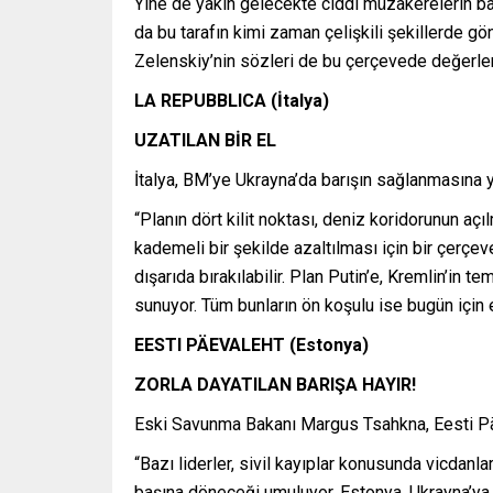
Yine de yakın gelecekte ciddi müzakerelerin b
da bu tarafın kimi zaman çelişkili şekillerde 
Zelenskiy’nin sözleri de bu çerçevede değerlen
LA REPUBBLICA (İtalya)
UZATILAN BİR EL
İtalya, BM’ye Ukrayna’da barışın sağlanmasına 
“Planın dört kilit noktası, deniz koridorunun aç
kademeli bir şekilde azaltılması için bir çerçev
dışarıda bırakılabilir. Plan Putin’e, Kremlin’in
sunuyor. Tüm bunların ön koşulu ise bugün için
EESTI PÄEVALEHT (Estonya)
ZORLA DAYATILAN BARIŞA HAYIR!
Eski Savunma Bakanı Margus Tsahkna, Eesti Päev
“Bazı liderler, sivil kayıplar konusunda vicdanla
başına döneceği umuluyor. Estonya, Ukrayna’ya g