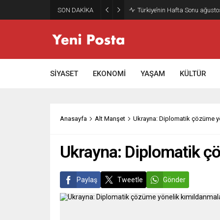
SON DAKİKA
Gazze’nin geleceği: Teknokrati
SİYASET
EKONOMİ
YAŞAM
KÜLTÜR
Anasayfa
Alt Manşet
Ukrayna: Diplomatik çözüme y
Ukrayna: Diplomatik ç
Paylaş
Tweetle
Gönder