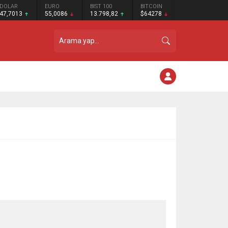
DOLAR
EURO
BIST 100
BITCOIN
47,7013
55,0086
13.798,82
$64278