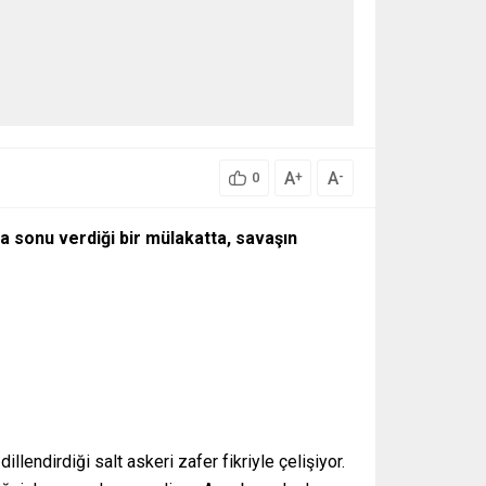
A
A
+
-
0
 sonu verdiği bir mülakatta, savaşın
llendirdiği salt askeri zafer fikriyle çelişiyor.