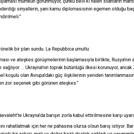
aşlaması mümkün görünmüyor, çünkü belli ki halen silahların mant
gönderdiği sinyallerin, yani kamu diplomasisinin egemen olduğu ba
dirilmeli.”
yönelik bir plan sundu. La Repubbica umutlu:
ılması ve ateşkes görüşmelerinin başlamasıyla birlikte, Rusya’nın 
e sağlıyor. … Ukrayna’nın toprak bütünlüğü ilkesi korunuyor, ancak 
 temel koşulu olan Avrupa’daki güç ilişkilerinin yeniden tanımlanmas
 en zor seçenek gibi görünen ateşkes.”
aleht’te Ukrayna’da barışın zorla kabul ettirilmesine karşı uyarı
rını rahatlatmak için her ne pahasına olursa olsun barış istiyor. Ba
üçlü bir askeri, mali ve değer bazlı destek sağladı ve yaşananları