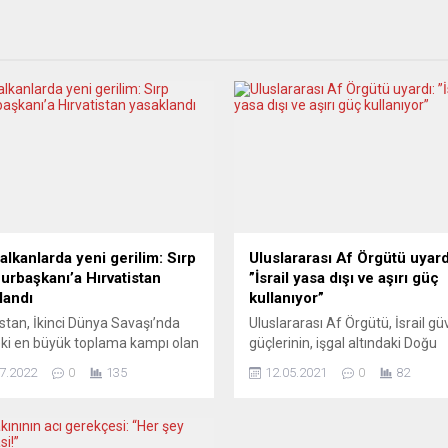
alkanlarda yeni gerilim: Sırp
Uluslararası Af Örgütü uyard
rbaşkanı’a Hırvatistan
”İsrail yasa dışı ve aşırı güç
landı
kullanıyor”
istan, İkinci Dünya Savaşı’nda
Uluslararası Af Örgütü, İsrail gü
ki en büyük toplama kampı olan
güçlerinin, işgal altındaki Doğu
vac’ı ziyaret etmeyi planlayan
Kudüs’te Filistinli barışçıl gösteri
7.2022
0
135
12.05.2021
0
82
stan Cumhurbaşkanı Aleksandar
karşı defalarca, yasadışı ve aşır
n ülkeye girişini yasakladığını
kullandığını bildirdi. İngiltere me
. Sırp lider Vucic’in Hırvat
Uluslararası Af Örgütü’nün
ilere resmi bilgilendirmede
açıklamasında, bölgedeki son