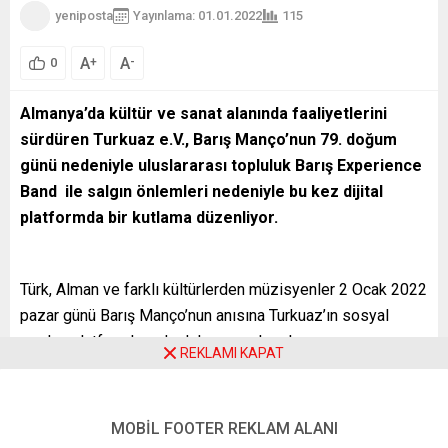
yeniposta
Yayınlama: 01.01.2022
115
A
A
+
-
0
Almanya’da kültür ve sanat alanında faaliyetlerini
sürdüren Turkuaz e.V., Barış Manço’nun 79. doğum
günü nedeniyle uluslararası topluluk Barış Experience
Band ile salgın önlemleri nedeniyle bu kez dijital
platformda bir kutlama düzenliyor.
Türk, Alman ve farklı kültürlerden müzisyenler 2 Ocak 2022
pazar günü Barış Manço’nun anısına Turkuaz’ın sosyal
medya platformlarında dokuzuncu kez konser vermeye
REKLAMI KAPAT
hazırlanıyor.
2014’DEN BU YANA BARIŞ’A SAYGI KONSERLERİ
MOBİL FOOTER REKLAM ALANI
DÜZENLİYORLAR