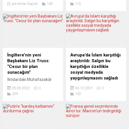
Baerbock’un ağzından
Schönbach’ın “Putin’e
yorumlar kapalı
140
113
kaçırdığı bilgi, AB’nin
anlayış gösterilmesi
Ukrayna’ya 700 milyar
gerektiği” şeklindeki sözleri
avroluk devasa bir silah
gerek ulusal gerekse
yardımı hazırladığını ortaya
uluslararası arenada tepki
koydu. Avrupa halkının
yarattı. Ağır eleştiriler
vergileriyle finanse edilecek
üzerine Schönbach istifa
bu astronomik bütçe, kıtanın
ettiğini bildirdi. Alman
geleceğini belirsizliğe
Deniz Kuvvetleri Komutanı
sürüklüyor. Avrupa’da sosyal
Kay-Achim Schönbach,
İngiltere’nin yeni
Avrupa’da İslam karşıtlığı
demokrasinin barış ve emek
Rusya hakkındaki bir
Başbakanı Liz Truss:
araştırıldı: Salgın bu
yüzü Oskar Lafontaine,
konuşması nedeniyle
“Cesur bir plan
karşıtlığın özellikle
Avrupa’nın ABD’nin
uluslararası ilişkileri sarsan
sunacağım”
sosyal medyada
çıkarlarına...
saptamalarda bulununca,
yaygınlaşmasını sağladı
İktidardaki Muhafazakâr
istifa etmek zorunda kaldı.
Parti’nin liderlik koltuğuna
Avrupa ülkelerinde Covid-19
Schönbach’ın ani...
05.09.2022
0
30.12.2021
0
oturan Truss, İngiltere’nin
salgınının gölgesinde geçen
239
103
yeni başbakanı olmaya hak
2020 yılında “İslamofobi”
kazandı İngiltere’de
olarak adlandırılan İslam
iktidardaki Muhafazakâr
karşıtlığı, birçok ülkede
Parti liderliğine seçilen Liz
kapanmaların etkisiyle
Truss, ülkenin yeni
özellikle sosyal medyaya
başbakanı oldu. Partideki
kaydı. Avrupa’da İslam