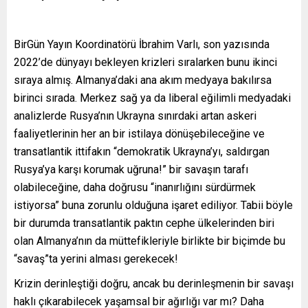
BirGün Yayın Koordinatörü İbrahim Varlı, son yazısında
2022’de dünyayı bekleyen krizleri sıralarken bunu ikinci
sıraya almış. Almanya’daki ana akım medyaya bakılırsa
birinci sırada. Merkez sağ ya da liberal eğilimli medyadaki
analizlerde Rusya’nın Ukrayna sınırdaki artan askeri
faaliyetlerinin her an bir istilaya dönüşebileceğine ve
transatlantik ittifakın “demokratik Ukrayna’yı, saldırgan
Rusya’ya karşı korumak uğruna!” bir savaşın tarafı
olabileceğine, daha doğrusu “inanırlığını sürdürmek
istiyorsa” buna zorunlu olduğuna işaret ediliyor. Tabii böyle
bir durumda transatlantik paktın cephe ülkelerinden biri
olan Almanya’nın da müttefikleriyle birlikte bir biçimde bu
“savaş”ta yerini alması gerekecek!
Krizin derinleştiği doğru, ancak bu derinleşmenin bir savaşı
haklı çıkarabilecek yaşamsal bir ağırlığı var mı? Daha