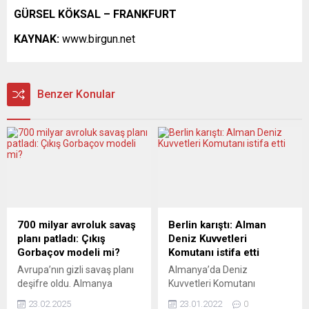
GÜRSEL KÖKSAL – FRANKFURT
KAYNAK:
www.birgun.net
Benzer Konular
700 milyar avroluk savaş
Berlin karıştı: Alman
planı patladı: Çıkış
Deniz Kuvvetleri
Gorbaçov modeli mi?
Komutanı istifa etti
Avrupa’nın gizli savaş planı
Almanya’da Deniz
deşifre oldu. Almanya
Kuvvetleri Komutanı
Dışişleri Bakanı Annalena
Koramiral Kay-Achim
23.02.2025
23.01.2022
0