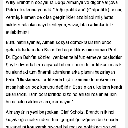
Willy Brandt’ın sosyalist Doğu Almanya ve diğer Varşova
Paktı ülkelerine yönelik “doğu politikası” (Ostpolitik) sonuç
vermiş, kısmen de olsa gerginlikler azaltılabilmiş hatta
nükleer silahlanmayı frenleyen, yavaşlatan adımlar bile
atılabilmişti.
Bunu hatırlayanlar, Alman sosyal demokrasisinin önde
gelen liderlerinden Brandt’ın bu politikasının mimarı Prof.
Dr. Egon Bahr’ın sözleri yeniden telaffuz etmeye başladılar.
Şöyle diyordu hem siyasal bilimci, hem de politikacı olarak
bu alandaki tüm önemli adımların arka planını hazırlayan
Bahr: “Uluslararası politikada hiçbir zaman demokrasi ve
insan hakları söz konusu değildir. Esas olan ülkelerin kendi
çıkarlarıdır. Tarih derslerinde size ne anlatılırsa anlatılsın,
bunu sakın aklınızdan çıkarmayın!”
Almanya’nın yeni başbakanı Olaf Scholz, Brandt’ın ikinci
kuşak öğrencilerinden. Tüm gerginliğe rağmen bu konuda
sükunetini koruyarak siyaset bilimci ve politikacı sosyal