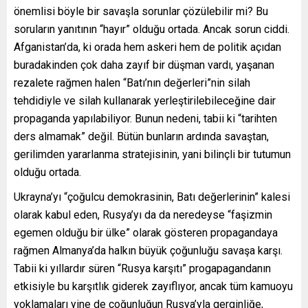
önemlisi böyle bir savaşla sorunlar çözülebilir mi? Bu
soruların yanıtının “hayır” olduğu ortada. Ancak sorun ciddi.
Afganistan’da, ki orada hem askeri hem de politik açıdan
buradakinden çok daha zayıf bir düşman vardı, yaşanan
rezalete rağmen halen “Batı’nın değerleri”nin silah
tehdidiyle ve silah kullanarak yerleştirilebileceğine dair
propaganda yapılabiliyor. Bunun nedeni, tabii ki “tarihten
ders almamak” değil. Bütün bunların ardında savaştan,
gerilimden yararlanma stratejisinin, yani bilinçli bir tutumun
olduğu ortada.
Ukrayna’yı “çoğulcu demokrasinin, Batı değerlerinin” kalesi
olarak kabul eden, Rusya’yı da da neredeyse “faşizmin
egemen olduğu bir ülke” olarak gösteren propagandaya
rağmen Almanya’da halkın büyük çoğunluğu savaşa karşı.
Tabii ki yıllardır süren “Rusya karşıtı” progapagandanın
etkisiyle bu karşıtlık giderek zayıflıyor, ancak tüm kamuoyu
yoklamaları yine de çoğunluğun Rusya’yla gerginliğe,