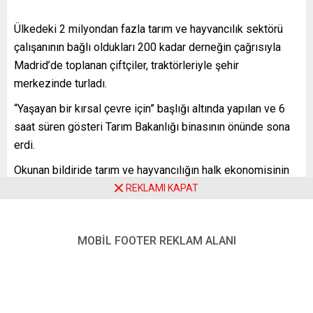
Ülkedeki 2 milyondan fazla tarım ve hayvancılık sektörü
çalışanının bağlı oldukları 200 kadar derneğin çağrısıyla
Madrid’de toplanan çiftçiler, traktörleriyle şehir
merkezinde turladı.
“Yaşayan bir kırsal çevre için” başlığı altında yapılan ve 6
saat süren gösteri Tarım Bakanlığı binasının önünde sona
erdi.
Okunan bildiride tarım ve hayvancılığın halk ekonomisinin
temeli olduğu vurgulanarak, “büyük tehdit altında olan
REKLAMI KAPAT
sektörün varlığını tehlikeye atan, ekonomik ve ideolojik
çıkarlar tarafından sistematik olarak saldırıya uğrayan
MOBİL FOOTER REKLAM ALANI
sürdürülemez bir durumun olduğu” ifade edildi.
Üretim maliyetlerinin artmasından şikayetçi olan çiftçiler,
“adil fiyatlandırma, elektrik fiyatlarının düşürülmesi, tarım
sigortası sisteminin genişletmesi, sektörün