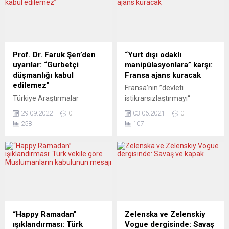
Latife Peker elindeki toz
dair “ipuçları” bulunduğunu
bezi ve cam silme suyuyla
söyledi. Bavyera
temizlik yaparken yüzü
eyaletindeki Würzburg
kapalı satırlı bir hırsız
kentinde üç kişinin hayatını
doğrudan fırının kasasına
kaybettiği bıçaklı saldırıyla
Prof. Dr. Faruk Şen’den
“Yurt dışı odaklı
yöneliyor. Anında hırsıza
ilgili soruşturma devam
uyarılar: “Gurbetçi
manipülasyonlara” karşı:
karşı koyan Peker, hırsıza
ederken, Eyalet İçişleri
düşmanlığı kabul
Fransa ajans kuracak
vurmaya...
Bakanı Joachim Hermann
edilemez”
Fransa’nın ”devleti
saldırının radikal İslamcı bir
Türkiye Araştırmalar
istikrarsızlaştırmayı“
motivasyonla düzenlenmiş
Merkezi (TAM) eski Başkanı
amaçlayan yurtdışı kaynaklı
olabileceğini söyledi.
29.09.2022
0
03.06.2021
0
ve Türkiye Avrupa Eğitim ve
bilgi manipülasyonlarına
Alman...
258
107
Bilimsel Araştırmalar Vakfı
karşı mücadele için ajans
(TAVAK ) Başkanı Prof. Dr.
kuracağı bildirildi.
Faruk Şen Almanya’da
Başbakanlığa bağlı
katıldığı bir toplantıda
Savunma ve Ulusal Güvenlik
“gurbetçi düşmanlığının”
Genel Sekreteri Stephane
asla kabul edilemeyeceğini
Bouillon, Ulusal Meclis’te
ve buna bir biçimde son
yaptığı açıklamada,
verilmesi gerektiğini söyledi.
kurulacak ajansın eylül
Avrupa’da Türkiye’den gelen
ayında faaliyetlerine
“Happy Ramadan”
Zelenska ve Zelenskiy
7 milyon insan yaşadığını,
başlayacağını ve yaklaşık 60
ışıklandırması: Türk
Vogue dergisinde: Savaş