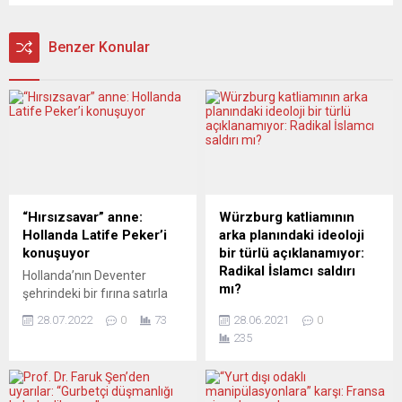
Benzer Konular
“Hırsızsavar” anne:
Würzburg katliamının
Hollanda Latife Peker’i
arka planındaki ideoloji
konuşuyor
bir türlü açıklanamıyor:
Radikal İslamcı saldırı
Hollanda’nın Deventer
mı?
şehrindeki bir fırına satırla
giren hırsızı elindeki toz
Bavyera İçişleri Bakanı
28.07.2022
0
73
28.06.2021
0
beziyle kovalayan Konyalı
Herrmann, Würzburg’da üç
235
Latife Peker, ülkede
kişinin hayatını kaybettiği
gündem oldu. Sosyal
bıçaklı saldırıyla ilgili ”radikal
medyaya yansıyan
İslamcı bir motivasyonla”
görüntülerde, işletmeci
düzenlenmiş olabileceğine