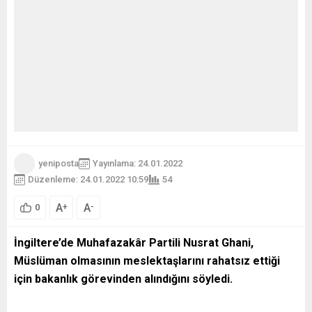
yeniposta
Yayınlama: 24.01.2022
Düzenleme: 24.01.2022 10:59
54
A
A
+
-
0
İngiltere’de Muhafazakâr Partili Nusrat Ghani,
Müslüman olmasının meslektaşlarını rahatsız ettiği
için bakanlık görevinden alındığını söyledi.