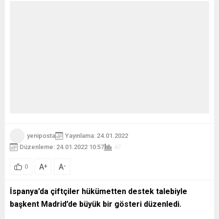
yeniposta
Yayınlama: 24.01.2022
Düzenleme: 24.01.2022 10:57
48
A
A
+
-
0
İspanya’da çiftçiler hükümetten destek talebiyle
başkent Madrid’de büyük bir gösteri düzenledi.