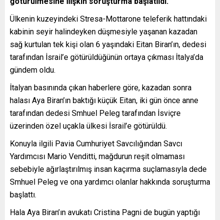
götürülmesine ilişkin soruşturma başlatıldı.
Ülkenin kuzeyindeki Stresa-Mottarone teleferik hattındaki
kabinin seyir halindeyken düşmesiyle yaşanan kazadan
sağ kurtulan tek kişi olan 6 yaşındaki Eitan Biran’ın, dedesi
tarafından İsrail’e götürüldüğünün ortaya çıkması İtalya’da
gündem oldu.
İtalyan basınında çıkan haberlere göre, kazadan sonra
halası Aya Biran’ın baktığı küçük Eitan, iki gün önce anne
tarafından dedesi Smhuel Peleg tarafından İsviçre
üzerinden özel uçakla ülkesi İsrail’e götürüldü.
Konuyla ilgili Pavia Cumhuriyet Savcılığından Savcı
Yardımcısı Mario Venditti, mağdurun reşit olmaması
sebebiyle ağırlaştırılmış insan kaçırma suçlamasıyla dede
Smhuel Peleg ve ona yardımcı olanlar hakkında soruşturma
başlattı.
Hala Aya Biran’ın avukatı Cristina Pagni de bugün yaptığı