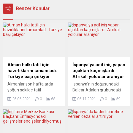
Benzer Konular
Alman halkı tatil için
İspanya’ya acil iniş yapan
hazırlıklarını tamamladı:
uçaktan kaçmışlardı:
Türkiye başı çekiyor
Afrikalı yolcular aranıyor
Almanlar son haftalarda
İspanya’nın doğusundaki
yoğun şekilde tatil
Balear Adaları grubundaki
rezervasyonları yapmaya
Mayorka kentinin Son Sant
26.06.2021
0
68
06.11.2021
0
59
başladı. Verilere göre,
Joan Havaalanı’na acil iniş
Türkiye ve Yunanistan
yapan Fas havayolu
tercihlerde en ön sırada yer
şirketine ait uçaktaki
alıyor. Almanlar son
yolculardan 20 kadarının
haftalarda yoğun şekilde
piste inerek kaçtığı, 6’sının
yaz tatili rezervasyonlarına
yakalandığı bildirildi.