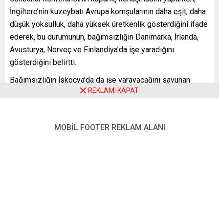
İngiltere’nin kuzeybatı Avrupa komşularının daha eşit, daha
düşük yoksulluk, daha yüksek üretkenlik gösterdiğini ifade
ederek, bu durumunun, bağımsızlığın Danimarka, İrlanda,
Avusturya, Norveç ve Finlandiya’da işe yaradığını
gösterdiğini belirtti.
Bağımsızlığın İskoçya’da da işe yarayacağını savunan
REKLAMI KAPAT
Sturgeon, önlerinde bazı zorluklar olabileceğini de kabul
ederek, “Soru şu, hangi seçenek? Bağımsız olmak mı,
Westminster (merkezi İngiltere hükümeti) tarafından
MOBİL FOOTER REKLAM ALANI
yönetilmek mi?” dedi.
Brexit’e karşı oy kullanan İskoçların iradesinin dikkate
alınmadığını ifade eden bağımsızlık yanlısı lider, nisanda
yapılan seçimde İskoçya parlamentosunda ayrılık
yanlılarının çoğunluğu elde ettiğine vurgu yaparak, “Kimin
karar vereceğine karar vermeliyiz. İskoçya’daki halk mı, oy
vermediğimiz Westminster hükümeti mi? Seçenek bu.