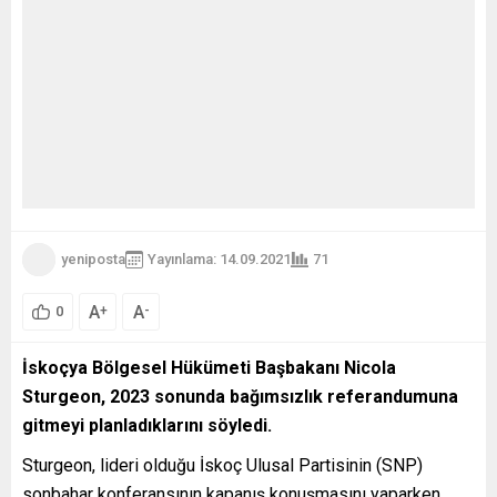
yeniposta
Yayınlama: 14.09.2021
71
A
A
+
-
0
İskoçya Bölgesel Hükümeti Başbakanı Nicola
Sturgeon, 2023 sonunda bağımsızlık referandumuna
gitmeyi planladıklarını söyledi.
Sturgeon, lideri olduğu İskoç Ulusal Partisinin (SNP)
sonbahar konferansının kapanış konuşmasını yaparken,