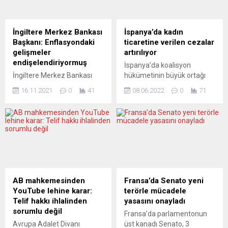
yöneldiler. Alman Seyahat
Mayorka yerel yönetim
Birliği (DRV) tarafından
yetkilileri ve İspanyol hava
perşembe günü yapılan
yolu işletmeleri şirketi
İngiltere Merkez Bankası
İspanya’da kadın
açıklamada, ailelerin tatil
AENA’dan yapılan
Başkanı: Enflasyondaki
ticaretine verilen cezalar
konusunda kısa sürede
açıklamalarda, dün saat
gelişmeler
artırılıyor
karar vererek rezervasyon
20.00 civarında “Air Arabia
endişelendiriyormuş
İspanya’da koalisyon
yaptırdıkları belirtildi. DRV
Maroc” havayoluna...
İngiltere Merkez Bankası
hükümetinin büyük ortağı
bünyesinde...
(BoE) Başkanı Andrew
Sosyalist İşçi Partisi’nin
16.11.2021
0
41
08.06.2022
0
71
Bailey, ülkede artan
(PSOE), ülkede kadın
enflasyondan son derece
ticaretine yönelik cezaların
rahatsız olduğunu belirtti.
artırılmasını öngören yasa
Andrew Bailey, İngiliz
tasarısı, Meclis’teki ilk
parlamentosunda hazine
oylamadan geçti. Avrupa’da
komitesi üyelerinin bankanın
fuhuş sektörünün ve kadına
para politikalarına ilişkin
yönelik şiddet vakalarının en
sorularını yanıtladı.
yoğun görüldüğü ülkelerden
Enflasyondan rahatsız
biri olan İspanya’da
AB mahkemesinden
Fransa’da Senato yeni
olduğunu vurgulayan Bailey,
hükümet, bu toplumsal
YouTube lehine karar:
terörle mücadele
“Enflasyonun durumundan
yaraya çözüm yolları
Telif hakkı ihlalinden
yasasını onayladı
çok rahatsızım. Bu konuda
aramaya devam ediyor. İlk
sorumlu değil
Fransa’da parlamentonun
çok net olmak istiyorum.
olarak, kadının sözlü,...
Avrupa Adalet Divanı
üst kanadı Senato, 3
Hedef seviyenin üzerinde