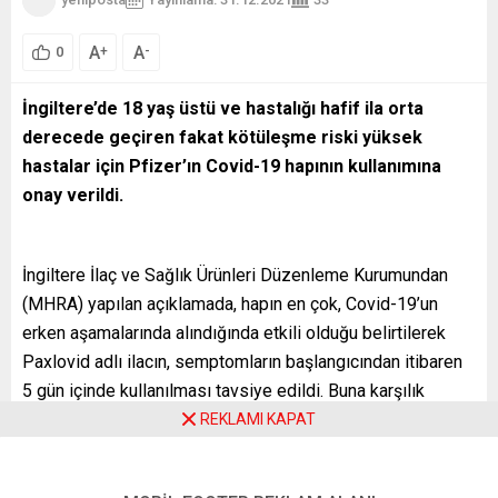
A
A
+
-
0
İngiltere’de 18 yaş üstü ve hastalığı hafif ila orta
derecede geçiren fakat kötüleşme riski yüksek
hastalar için Pfizer’ın Covid-19 hapının kullanımına
onay verildi.
İngiltere İlaç ve Sağlık Ürünleri Düzenleme Kurumundan
(MHRA) yapılan açıklamada, hapın en çok, Covid-19’un
erken aşamalarında alındığında etkili olduğu belirtilerek
Paxlovid adlı ilacın, semptomların başlangıcından itibaren
5 gün içinde kullanılması tavsiye edildi. Buna karşılık
Omicron varyantının, Paxlovid’in etkinliği üzerinde herhangi
REKLAMI KAPAT
bir etkisi olup olmadığının bilinmesi için henüz çok erken
olduğu vurgulanan açıklamada, MHRA’nın bunun tespiti için