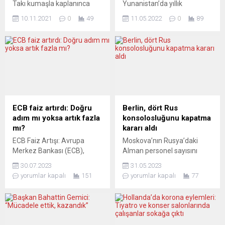
Takı kumaşla kaplanınca
Yunanistan’da yıllık
ziyaretçi akınına uğradı.
enflasyon, Rusya-Ukrayna
10.11.2021
0
49
11.05.2022
0
89
Tarihi yapıyı kumaşla kaplı
savaşının enerji ve gıda
olarak görebilmek için
maliyetlerini artırmasıyla
Fransa içinden ve dışından 6
1995’ten bu yana ilk kez
milyon kişi ziyaret etti.
yüzde 10’un üzerine çıktı.
Fransa’nın başkenti Paris’in
Sağlık ve toplu taşıma
simgelerinden Zafer
çalışanları iş bırakma
Takı’nın kumaşla kaplanmış
eylemleri gerçekleştiriyor.
halini 2 haftada yaklaşık 6
Yunanistan İstatistik
milyon kişinin ziyaret ettiği
Kurumu (ELSTAT), nisan ayı
ECB faiz artırdı: Doğru
Berlin, dört Rus
bildirildi. Geçtiğimiz yıl mayıs
yıllık Tüketici Fiyat Endeksi
adım mı yoksa artık fazla
konsolosluğunu kapatma
ayında hayatını
(TÜFE) verilerini açıkladı.
mı?
kararı aldı
kaybeden Bulgar...
Buna göre, Yunanistan’da
ECB Faiz Artışı: Avrupa
Moskova’nın Rusya’daki
yıllık bazda martta yüzde
Merkez Bankası (ECB),
Alman personel sayısını
8,9 olan...
politika faizini bir kez daha
sınırlandırma kararına
30.07.2023
31.05.2023
0,25 puan artırarak %4,25’e
misilleme olarak Alman
yorumlar kapalı
151
yorumlar kapalı
77
yükseltti. Bu dokuzuncu faiz
hükümeti ülkedeki beş Rus
artırımıyla enflasyonun
konsolosluğundan
yüzde 2’ye düşürülmesi
dördününün faaliyet iznini
hedefleniyor. Ancak, Avro
iptal etti. Moskova’nın
bölgesindeki enflasyon şu
Alman diplomatlara ve dil