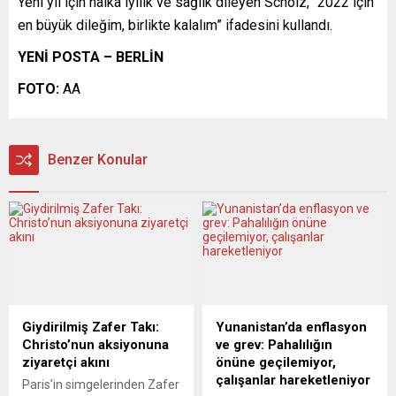
Yeni yıl için halka iyilik ve sağlık dileyen Scholz, “2022 için
en büyük dileğim, birlikte kalalım” ifadesini kullandı.
YENİ POSTA – BERLİN
FOTO:
AA
Benzer Konular
Giydirilmiş Zafer Takı:
Yunanistan’da enflasyon
Christo’nun aksiyonuna
ve grev: Pahalılığın
ziyaretçi akını
önüne geçilemiyor,
çalışanlar hareketleniyor
Paris’in simgelerinden Zafer