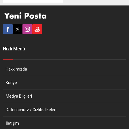
yeni kanalının hesabını
engellediğini bildirdi.
Platform tarafından yapılan
açıklamada, RT.DE’nin
YouTube’da “RT yayında”
adlı yeni kanalının yayına
başladığı gün “kullanım
şartlarını ihlal ettiği”
Hızlı Menü
gerekçesiyle kapatıldığı
belirtildi. YouTube, 29
Eylül’de de Russia Today’in
(RT) Almanca yayın yapan
Hakkımızda
iki kanalının hesabını...
Künye
Medya Bilgileri
Datenschutz / Gizlilik İlkeleri
İletişim