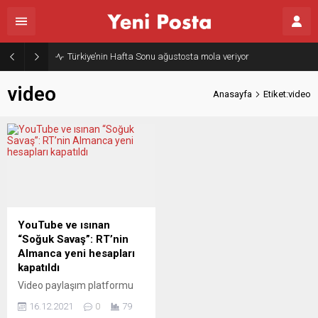
Türkiye’nin Hafta Sonu ağustosta mola veriyor
video
Anasayfa
Etiket:video
YouTube ve ısınan
“Soğuk Savaş”: RT’nin
Almanca yeni hesapları
kapatıldı
Video paylaşım platformu
YouTube, Russia Today’in
16.12.2021
0
79
(RT) Almanca yayın yapan