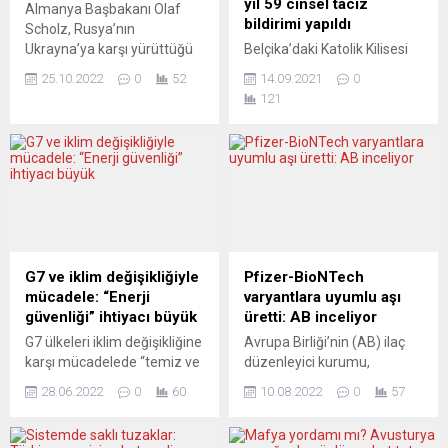
yıl 59 cinsel taciz
Almanya Başbakanı Olaf
bildirimi yapıldı
Scholz, Rusya’nın
Ukrayna’ya karşı yürüttüğü
Belçika’daki Katolik Kilisesi
savaşa rağmen Ukrayna’nın
hakkında 2020’de yapılan
25.10.2022
0
52
14.09.2021
0
yeniden yapılanması için bir
cinsel taciz bildirimlerinin
121
“Marshall Planı”
önceki yıllarda yapılan
oluşturulmasından yana
bildirimlerden çok daha
olduğunu söyledi. Başbakan
fazla olduğu açıklandı.
Scholz, Berlin’de
Kilisenin hazırladığı rapora
düzenlenen Ukrayna’nın
göre, 2012’de kurulan
yeniden inşası
“temas noktaları” geçen yıl
konferansında yaptığı
59 cinsel taciz bildirimi aldı.
konuşmada, “Burada söz
Bu sayı önceki 4 yılın
konusu olan şey yeni bir
toplamında 72 olmuştu.
G7 ve iklim değişikliğiyle
Pfizer-BioNTech
Marshall Planı
Geçen yılki cinsel taciz
mücadele: “Enerji
varyantlara uyumlu aşı
oluşturmaktan başka bir şey
bildirimlerinin 16’sının
güvenliği” ihtiyacı büyük
üretti: AB inceliyor
değildir” dedi. Ukrayna’nın
tecavüz, 27’sinin şiddet...
G7 ülkeleri iklim değişikliğine
Avrupa Birliği’nin (AB) ilaç
yeniden inşasının hemen...
karşı mücadelede “temiz ve
düzenleyici kurumu,
adil” enerji dönüşümünü
Pfizer/BioNTech tarafından
28.06.2022
0
60
10.08.2022
0
57
hızlandırmak ve enerji
Covid-19’a karşı geliştirilen
güvenliğini sağlamak için
aşının varyantlara uyumlu
birlikte çalışacağı bildirildi.
yeni versiyonunu