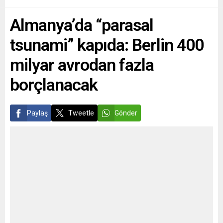
farklılıklarından doğan
Ağustos’a kadar tutuklu
Almanya’da “parasal
sorunlara, bir de
kalacağı,...
bürokrasinin hataları
tsunami” kapıda: Berlin 400
eklenince...
milyar avrodan fazla
borçlanacak
Paylaş
Tweetle
Gönder