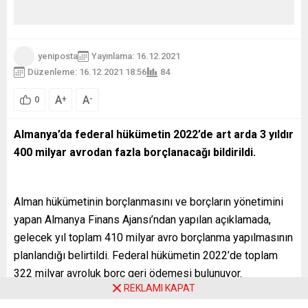
yeniposta
Yayınlama: 16.12.2021
Düzenleme: 16.12.2021 18:56
84
A
A
+
-
0
Almanya’da federal hükümetin 2022’de art arda 3 yıldır
400 milyar avrodan fazla borçlanacağı bildirildi.
Alman hükümetinin borçlanmasını ve borçların yönetimini
yapan Almanya Finans Ajansı’ndan yapılan açıklamada,
gelecek yıl toplam 410 milyar avro borçlanma yapılmasının
planlandığı belirtildi. Federal hükümetin 2022’de toplam
322 milyar avroluk borç geri ödemesi bulunuyor.
REKLAMI KAPAT
Alman hükümeti koronavirüs (Covid-19) salgını nedeniyle