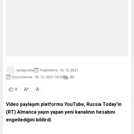
yeniposta
Yayınlama: 16.12.2021
Düzenleme: 16.12.2021 18:58
80
A
A
+
-
0
Video paylaşım platformu YouTube, Russia Today’in
(RT) Almanca yayın yapan yeni kanalının hesabını
engellediğini bildirdi.