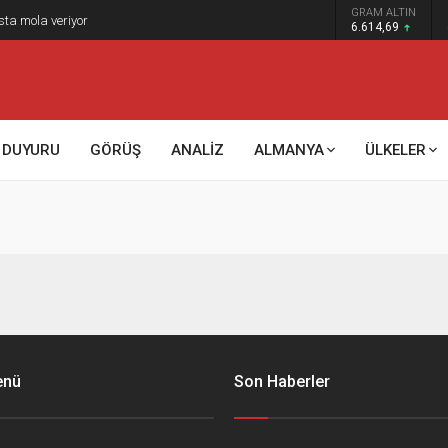
GRAM ALTIN
sta mola veriyor
6.614,69
DUYURU
GÖRÜŞ
ANALİZ
ALMANYA
ÜLKELER
enü
Son Haberler