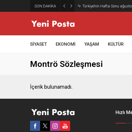
SON DAKİKA
Türkiye’nin Hafta Sonu ağusto
SİYASET
EKONOMİ
YAŞAM
KÜLTÜR
Montrö Sözleşmesi
İçerik bulunamadı.
Hızlı M