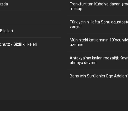
ızda
Frankfurt’tan Küba’ya dayanışm
mesajı
Türkiye’nin Hafta Sonu ağustos
veriyor
ilgileri
Münih’teki katliamının 10’ncu y
utz / Gizlilik İlkeleri
üzerine
Antakya’nın kırılan mozaiği: Kayıt
almaya devam
Barış İçin Sürülenler Ege Adaları