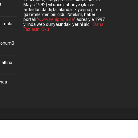
a
Mayıs 1992) yıl önce sahneye çıktı ve
ardından da dijital alanda ilk yayına giren
gazetelerden biri oldu. Nitekim, haber
portalı “
www.yeniposta.de
” adresiyle 1997
ta mola
yılında web dünyasındaki yerini aldı.
Daha
Fazlasını Oku
ıldönümü
 altına
’nda