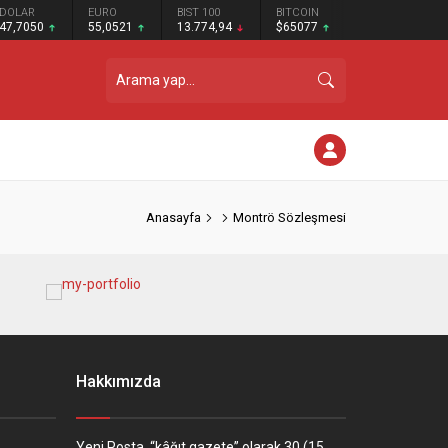
DOLAR
EURO
BIST 100
BITCOIN
47,7050
55,0521
13.774,94
$65077
Anasayfa
Montrö Sözleşmesi
Hakkımızda
Yeni Posta, “kâğıt gazete” olarak 30 (15