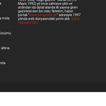
a
Mayıs 1992) yıl önce sahneye çıktı ve
ardından da dijital alanda ilk yayına giren
gazetelerden biri oldu. Nitekim, haber
portalı “
www.yeniposta.de
” adresiyle 1997
ta mola
yılında web dünyasındaki yerini aldı.
Daha
Fazlasını Oku
ıldönümü
 altına
’nda