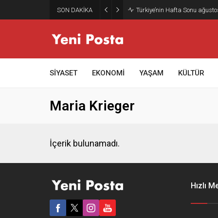
SON DAKİKA
Türkiye’nin Hafta Sonu ağusto
SİYASET
EKONOMİ
YAŞAM
KÜLTÜR
Maria Krieger
İçerik bulunamadı.
Hızlı M