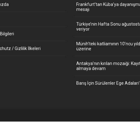
ızda
Frankfurt’tan Küba’ya dayanışm
mesajı
Türkiye’nin Hafta Sonu ağustos
veriyor
ilgileri
Münih’teki katliamının 10’ncu y
utz / Gizlilik İlkeleri
üzerine
Antakya’nın kırılan mozaiği: Kayıt
almaya devam
Barış İçin Sürülenler Ege Adaları