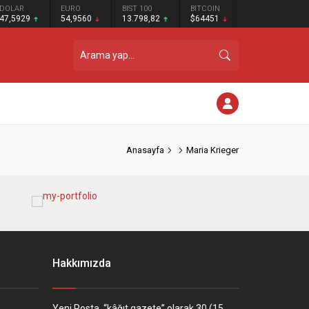
DOLAR
EURO
BIST 100
BITCOIN
47,5929
54,9560
13.798,82
$64451
Anasayfa
Maria Krieger
Hakkımızda
Yeni Posta, “kâğıt gazete” olarak 30 (15