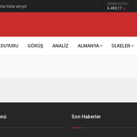
GRAM ALTIN
sta mola veriyor
6.493,17
DUYURU
GÖRÜŞ
ANALİZ
ALMANYA
ÜLKELER
enü
Son Haberler