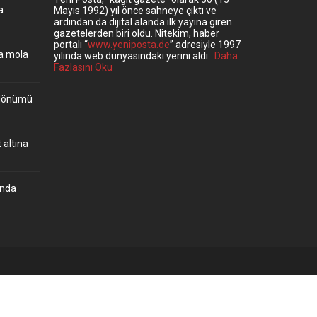
a
Mayıs 1992) yıl önce sahneye çıktı ve
ardından da dijital alanda ilk yayına giren
gazetelerden biri oldu. Nitekim, haber
portalı “
www.yeniposta.de
” adresiyle 1997
ta mola
yılında web dünyasındaki yerini aldı.
Daha
Fazlasını Oku
ıldönümü
 altına
’nda