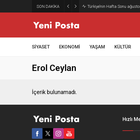
SON DAKİKA
Türkiye’nin Hafta Sonu ağusto
SİYASET
EKONOMİ
YAŞAM
KÜLTÜR
Erol Ceylan
İçerik bulunamadı.
Hızlı M