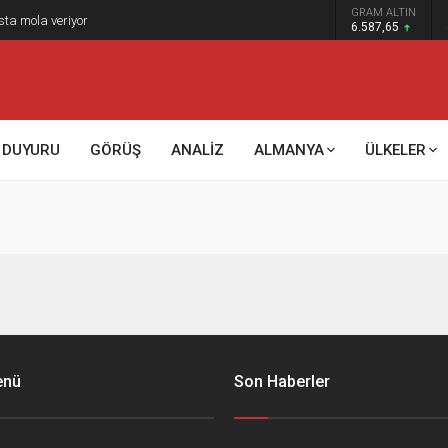
GRAM ALTIN
sta mola veriyor
6.587,65
DUYURU
GÖRÜŞ
ANALİZ
ALMANYA
ÜLKELER
enü
Son Haberler