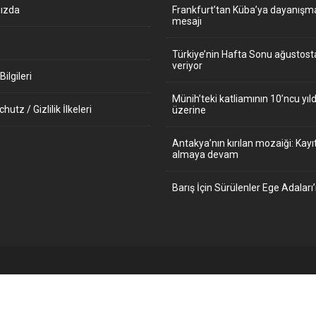
ızda
Frankfurt’tan Küba’ya dayanışm
mesajı
Türkiye’nin Hafta Sonu ağustos
veriyor
ilgileri
Münih’teki katliamının 10’ncu y
utz / Gizlilik İlkeleri
üzerine
Antakya’nın kırılan mozaiği: Kayıt
almaya devam
Barış İçin Sürülenler Ege Adaları