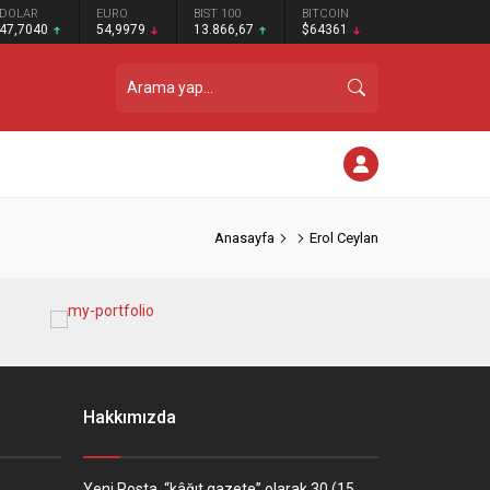
DOLAR
EURO
BIST 100
BITCOIN
47,7040
54,9979
13.866,67
$64361
Anasayfa
Erol Ceylan
Hakkımızda
Yeni Posta, “kâğıt gazete” olarak 30 (15