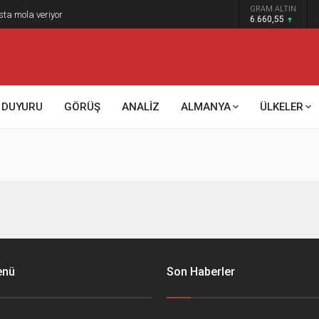
GRAM ALTIN
sta mola veriyor
6.660,55
DUYURU
GÖRÜŞ
ANALİZ
ALMANYA
ÜLKELER
enü
Son Haberler