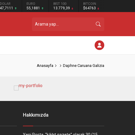
DOLAR
EURO
BIST 100
BITCOIN
47,7111
55,1881
13.779,39
$64763
Anasayfa
Daphne Caruana Galizia
Hakkımızda
Yeni Posta, “kâğıt gazete” olarak 30 (15