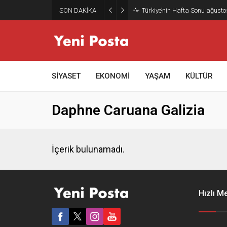
SON DAKİKA
Türkiye’nin Hafta Sonu ağusto
SİYASET
EKONOMİ
YAŞAM
KÜLTÜR
Daphne Caruana Galizia
İçerik bulunamadı.
Hızlı M