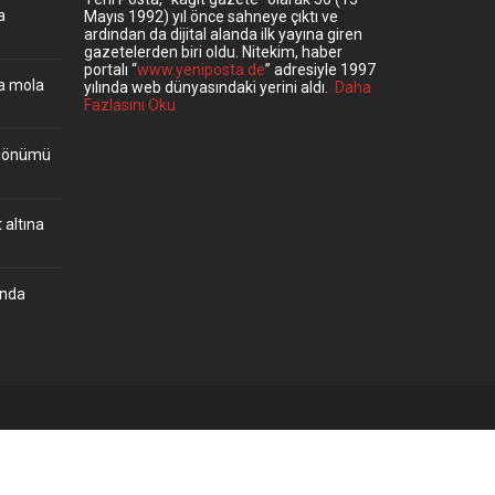
a
Mayıs 1992) yıl önce sahneye çıktı ve
ardından da dijital alanda ilk yayına giren
gazetelerden biri oldu. Nitekim, haber
portalı “
www.yeniposta.de
” adresiyle 1997
ta mola
yılında web dünyasındaki yerini aldı.
Daha
Fazlasını Oku
ıldönümü
 altına
’nda