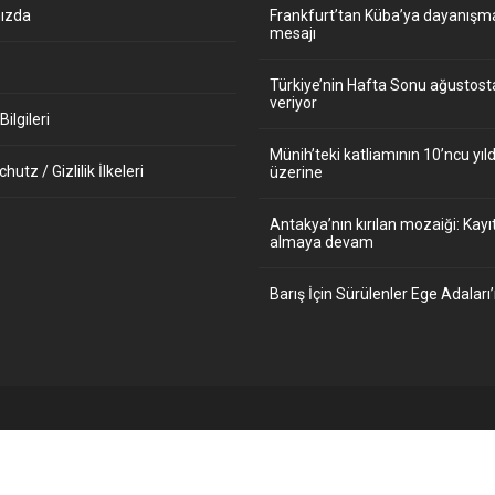
ızda
Frankfurt’tan Küba’ya dayanışm
mesajı
Türkiye’nin Hafta Sonu ağustos
veriyor
ilgileri
Münih’teki katliamının 10’ncu y
utz / Gizlilik İlkeleri
üzerine
Antakya’nın kırılan mozaiği: Kayıt
almaya devam
Barış İçin Sürülenler Ege Adaları