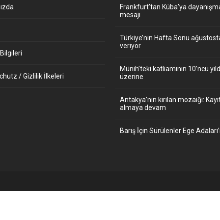
ızda
Frankfurt’tan Küba’ya dayanışm
mesajı
Türkiye’nin Hafta Sonu ağustos
veriyor
ilgileri
Münih’teki katliamının 10’ncu y
utz / Gizlilik İlkeleri
üzerine
Antakya’nın kırılan mozaiği: Kayıt
almaya devam
Barış İçin Sürülenler Ege Adaları