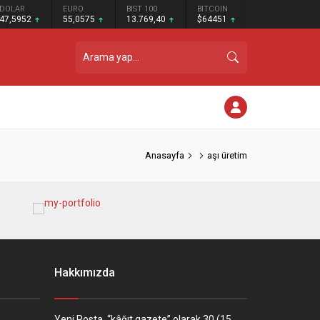
DOLAR
EURO
BIST 100
BITCOIN
47,5952
55,0575
13.769,40
$64451
Anasayfa
aşı üretim
Hakkımızda
Yeni Posta, “kâğıt gazete” olarak 30 (15