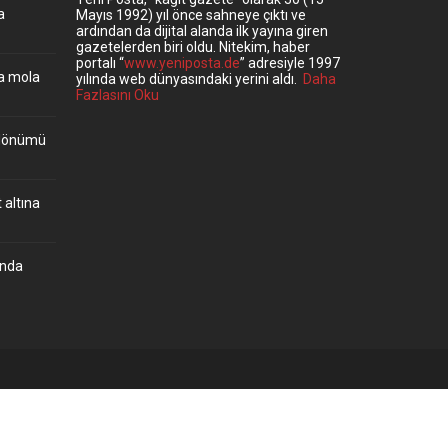
a
Mayıs 1992) yıl önce sahneye çıktı ve
ardından da dijital alanda ilk yayına giren
gazetelerden biri oldu. Nitekim, haber
portalı “
www.yeniposta.de
” adresiyle 1997
ta mola
yılında web dünyasındaki yerini aldı.
Daha
Fazlasını Oku
ıldönümü
 altına
’nda