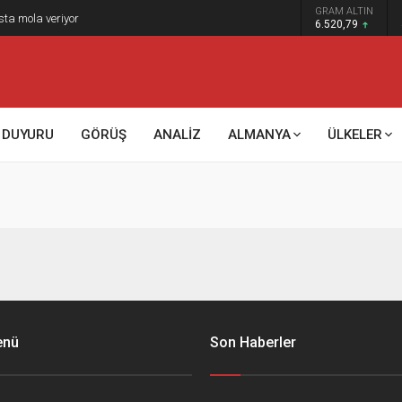
GRAM ALTIN
sta mola veriyor
6.520,79
DUYURU
GÖRÜŞ
ANALİZ
ALMANYA
ÜLKELER
enü
Son Haberler