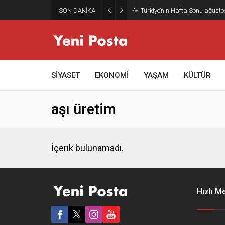
SON DAKİKA
Türkiye’nin Hafta Sonu ağusto
SİYASET
EKONOMİ
YAŞAM
KÜLTÜR
aşı üretim
İçerik bulunamadı.
Hızlı M