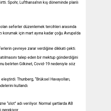
tti. Spohr, Lufthansa’nın kış döneminde planlı
ş olan seferler düzenlemek tercihleri arasında
ızı korumak için mart ayına kadar çoğu Avrupa’da
rlerin çevreye zarar verdiğine dikkati çekti.
tılmasını talep eden bir mektup gönderdiğini
nu belirten Gilkinet, Covid-19 nedeniyle söz
leştirdi. Thunberg, “Brüksel Havayolları,
delerini kullandı.
zne “slot” adı veriliyor. Normal şartlarda AB
i gerekiyor.