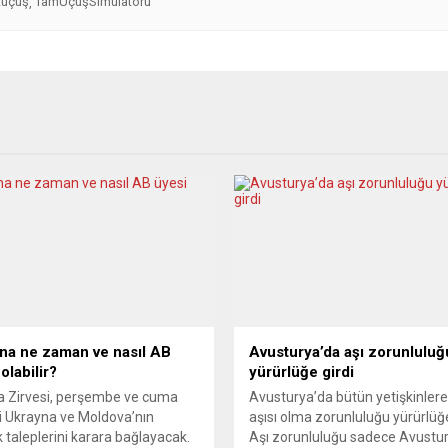
tuçuş
TamUçuşSimülatörü
,
na ne zaman ve nasıl AB
Avusturya’da aşı zorunluluğ
olabilir?
yürürlüğe girdi
a Zirvesi, perşembe ve cuma
Avusturya’da bütün yetişkinlere
i Ukrayna ve Moldova’nın
aşısı olma zorunluluğu yürürlüğe
k taleplerini karara bağlayacak.
Aşı zorunluluğu sadece Avustur