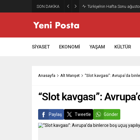
SON DAKİKA
SİYASET
EKONOMİ
YAŞAM
KÜLTÜR
Anasayfa
Alt Manşet
“Slot kavgası”: Avrupa’da binl
“Slot kavgası”: Avrupa’
Paylaş
Tweetle
Gönder