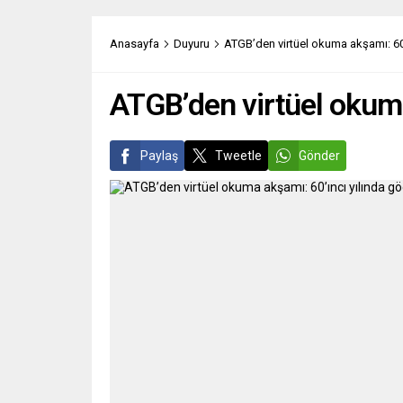
korkuyor. Kantar adlı bir kamuoyu
yakın 
şirketinin Federal Tüketici Dernekleri
POINT
Anasayfa
Duyuru
ATGB’den virtüel okuma akşamı: 60’
Federasyonu için yaptığı kamuoyu
BİR SE
araştırmasına göre,...
ATGB’den virtüel okuma
Paylaş
Tweetle
Gönder