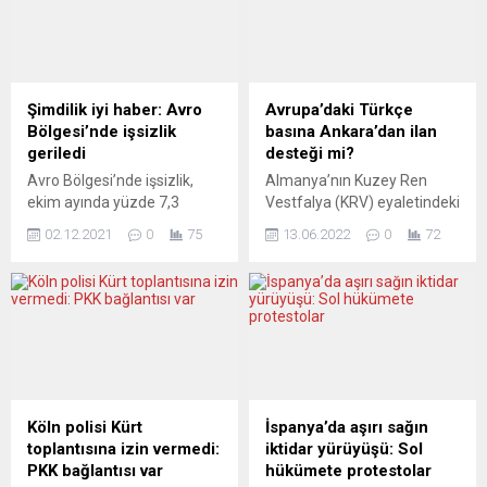
bozana kadar. Fransa İçişleri
olanlar girebiliyor. Aşı
Bakanı Gerald Darmanin,
tazeleme de tartışma
ironik bir şekilde yerel valiye
konusu. Robert Koch
karara itiraz etmesi
Enstitüsü ülkede dördüncü
talimatını vermişti. Basının
dalganın başladığını
Şimdilik iyi haber: Avro
Avrupa’daki Türkçe
bir kısmı, laik Fransa’da
duyururken tazeleme aşısı
Bölgesi’nde işsizlik
basına Ankara’dan ilan
yıllardır burkini etrafında
olarak bilinen üçüncü doz
geriledi
desteği mi?
süregiden tartışmadan
aşıya ilişkin tartışmalar da
Avro Bölgesi’nde işsizlik,
Almanya’nın Kuzey Ren
rahatsız görünüyor.
sürüyor. Sağlık Bakanı Jens
ekim ayında yüzde 7,3
Vestfalya (KRV) eyaletindeki
L’OPINION...
Spahn, vatandaşlara...
seviyesine indi. Avrupa
Bottrop kentinde, “2. Avrupa
02.12.2021
0
75
13.06.2022
0
72
İstatistik Dairesi (Eurostat),
Türk Medya Zirvesi”
Avrupa Birliği (AB) ve Avro
düzenlendi. Yurtdışındaki
Bölgesi’nin ekim ayı işsizlik
Türk medyasına Basın İlan
verilerini yayımladı. Buna
Kurumu’nun ilan vermesi
göre, AB’de eylül ayında
için harekete geçiliyor.
yüzde 6,7 seviyesinde olan
Avrupa Türk Basın Yayın ve
mevsimsellikten arındırılmış
Gazeteciler Birliğinin (ATGB)
işsizlik, ekimde de aynı
düzenlediği etkinliğe,
seviyeyi korudu. Avro
Avrupa’nın çeşitli
Köln polisi Kürt
İspanya’da aşırı sağın
Bölgesi’nde ise eylülde
ülkelerinden basın
toplantısına izin vermedi:
iktidar yürüyüşü: Sol
yüzde 7,4 olan işsizlik,...
mensuplarının yanı sıra,
PKK bağlantısı var
hükümete protestolar
siyasetçiler ve çeşitli dernek