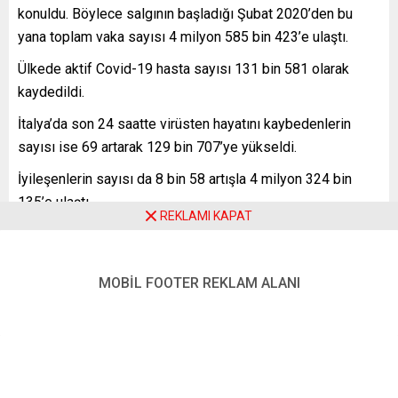
konuldu. Böylece salgının başladığı Şubat 2020’den bu
yana toplam vaka sayısı 4 milyon 585 bin 423’e ulaştı.
Ülkede aktif Covid-19 hasta sayısı 131 bin 581 olarak
kaydedildi.
İtalya’da son 24 saatte virüsten hayatını kaybedenlerin
sayısı ise 69 artarak 129 bin 707’ye yükseldi.
İyileşenlerin sayısı da 8 bin 58 artışla 4 milyon 324 bin
135’e ulaştı.
REKLAMI KAPAT
Covid-19’a karşı yaygın aşılama kampanyasının 27 Aralık
2020’de başladığı ülkede bugün itibarıyla 79 milyon 858
bin 651 doz aşı uygulandı. Tüm aşıları tamamlananların
MOBİL FOOTER REKLAM ALANI
sayısı 39 milyon 183 bin 497 oldu.
YENİ POSTA – ROMA
FOTO: A.A.