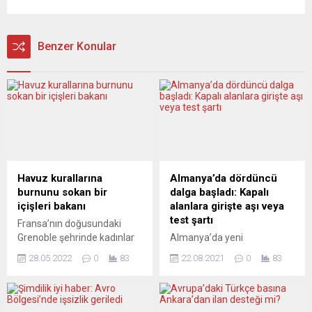
Benzer Konular
Havuz kurallarına
Almanya’da dördüncü
burnunu sokan bir
dalga başladı: Kapalı
içişleri bakanı
alanlara girişte aşı veya
test şartı
Fransa’nın doğusundaki
Grenoble şehrinde kadınlar
Almanya’da yeni
on gündür yüzme
koronavirüs vakaları yeniden
28.05.2022
0
83
22.08.2021
0
83
havuzunda burkini
artış kaydetti. Pek çok
giyebiliyordu, ta ki idare
bölgede kapalı alanlara
mahkemesi belediyenin bu
sadece aşı olmuş, hastalığı
yöndeki kararını yeniden
atlatmış veye negatif testi