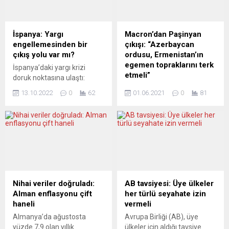
Virüsü kapanlar, beyin ve
karantinadaki kazanç
sinir sistemindeki etkilerden,
kaybının ödenmesine karşı
kapmayanlar ise
çıkıyorlar. Federal Sağlık
İspanya: Yargı
Macron’dan Paşinyan
“kapanmalardan” dolayı
Bakanı Jens Spahn da bu
engellemesinden bir
çıkışı: “Azerbaycan
bunalım, depresyon,
taleplere destek veriyor.
çıkış yolu var mı?
ordusu, Ermenistan’ın
davranış bozukluğu,
Sözün özü “aşı mecburiyeti
egemen topraklarını terk
İspanya’daki yargı krizi
anksiyete gibi sorunlarla
olmayacak” vaadi ile Alman
etmeli”
doruk noktasına ulaştı:
karşı karşıya...
hükümetinin ne derece
Büyük partiler Yargıçlar
Fransa Cumhurbaşkanı
samimi olduğunu aşısızlar
13.10.2022
0
62
01.06.2021
0
81
Yüksek Kurulu’nun
Emmanuel Macron,
üzerindeki...
yenilenmesini engellediği
Ermenistan Başbakanı Nikol
için çok sayıda önemli hakim
Paşinyan’la bir araya geldi
pozisyonu boş duruyor.
ve barış tesis edilmesi için
Carlos Lesmes, Yargıçlar
yeni adımlar atılmasını
Yüksek Kurulu Başkanlığı ve
istedi. Emmanuel Macron,
Yüksek Mahkeme
Elysee Sarayı’nda Paşinyan
Başkanlığı görevlerinden
ile düzenlediği ortak basın
nihayet istifa etti ve
toplantısında Ermenistan’la
Nihai veriler doğruladı:
AB tavsiyesi: Üye ülkeler
sosyalist Başbakan Pedro
Azerbaycan arasında 6 ay
Alman enflasyonu çift
her türlü seyahate izin
Sánchez, merkez sağcı
önce ateşkes imzalandığını
haneli
vermeli
muhalefet lideri Alberto
anımsattı. Tutukluların
Almanya’da ağustosta
Avrupa Birliği (AB), üye
Núñez Feijoo ile konuyu
serbest bırakılması ve
yüzde 7,9 olan yıllık
ülkeler için aldığı tavsiye