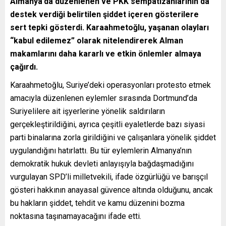
Almanya’da düzenlenen ve PKK sempatizanlarının da
destek verdiği belirtilen şiddet içeren gösterilere
sert tepki gösterdi. Karaahmetoğlu, yaşanan olayları
“kabul edilemez” olarak nitelendirerek Alman
makamlarını daha kararlı ve etkin önlemler almaya
çağırdı.
Karaahmetoğlu, Suriye’deki operasyonları protesto etmek
amacıyla düzenlenen eylemler sırasında Dortmund’da
Suriyelilere ait işyerlerine yönelik saldırıların
gerçekleştirildiğini, ayrıca çeşitli eyaletlerde bazı siyasi
parti binalarına zorla girildiğini ve çalışanlara yönelik şiddet
uygulandığını hatırlattı. Bu tür eylemlerin Almanya’nın
demokratik hukuk devleti anlayışıyla bağdaşmadığını
vurgulayan SPD’li milletvekili, ifade özgürlüğü ve barışçıl
gösteri hakkının anayasal güvence altında olduğunu, ancak
bu hakların şiddet, tehdit ve kamu düzenini bozma
noktasına taşınamayacağını ifade etti.