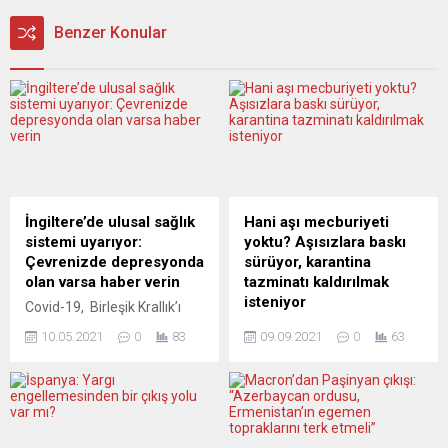
Benzer Konular
İngiltere’de ulusal sağlık
Hani aşı mecburiyeti
sistemi uyarıyor:
yoktu? Aşısızlara baskı
Çevrenizde depresyonda
sürüyor, karantina
olan varsa haber verin
tazminatı kaldırılmak
isteniyor
Covid-19, Birleşik Krallık’ı
etkilemeye devam ediyor.
Almanya’da Enfeksiyonla
10.05.2021
0
83
09.09.2021
0
63
Vaka sayıları, hastane yatış
Mücadele Yasasına göre,
sayıları ve can kaybı sayıları
karantinaya alınan
düşmüş olsa da virüsü
çocuklarına bakmak
kapan da kapmayan da
zorunda kalan çalışanlar
“depresyon ve bunalım”
tazminat alma hakkına
tehdidi ile karşı karşıya.
sahip. Ancak eyaletler artık