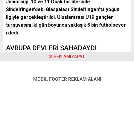
Juniorcup, 10 ve 11 Ocak tarihlerinde
Sindelfingen’deki
Glaspalast Sindelfingen
’ta yoğun
ilgiyle gerçekleştirildi. Uluslararası U19 gençler
turnuvasını iki gün boyunca yaklaşık 5 bin futbolsever
izledi.
AVRUPA DEVLERİ SAHADAYDI
REKLAMI KAPAT
Bu yıl turnuvaya toplam sekiz takım katıldı. Ev sahibi
VfB
Stuttgart
’ın yanı sıra
FC Basel
,
Bayer Leverkusen
,
FC
Bayern München
,
1. FC Köln
,
SK Rapid Wien
,
São Paulo FC
MOBİL FOOTER REKLAM ALANI
ve
Odense Boldklub
U19 takımları sahne aldı. Türkiye’den
bu yıl turnuvaya davet edilen bir takım yer almadı.
FİNALDE BASEL ÜSTÜNLÜĞÜ
İki gün süren organizasyonun finalinde, son iki yılın
şampiyonu VfB Stuttgart ile FC Basel karşı karşıya geldi.