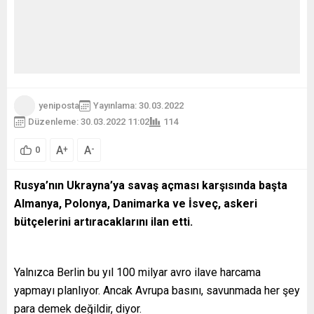
yeniposta
Yayınlama: 30.03.2022
Düzenleme: 30.03.2022 11:02
114
A
A
+
-
0
Rusya’nın Ukrayna’ya savaş açması karşısında başta
Almanya, Polonya, Danimarka ve İsveç, askeri
bütçelerini artıracaklarını ilan etti.
Yalnızca Berlin bu yıl 100 milyar avro ilave harcama
yapmayı planlıyor. Ancak Avrupa basını, savunmada her şey
para demek değildir, diyor.