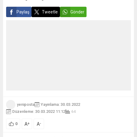
Rusya’ya karşı kendini...
Paylaş
Tweetle
Gönder
yeniposta
Yayınlama: 30.03.2022
Düzenleme: 30.03.2022 11:12
64
A
A
+
-
0