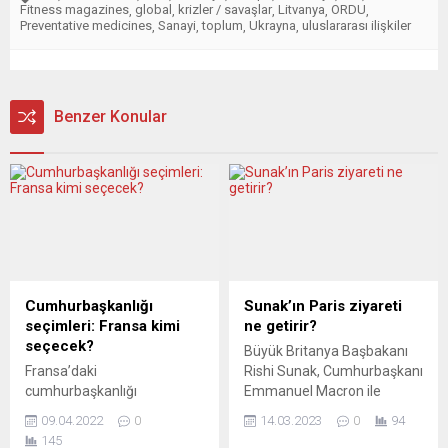
Fitness magazines
global
krizler / savaşlar
Litvanya
ORDU
,
,
,
,
,
Preventative medicines
Sanayi
toplum
Ukrayna
uluslararası ilişkiler
,
,
,
,
Benzer Konular
Cumhurbaşkanlığı
Sunak’ın Paris ziyareti
seçimleri: Fransa kimi
ne getirir?
seçecek?
Büyük Britanya Başbakanı
Fransa’daki
Rishi Sunak, Cumhurbaşkanı
cumhurbaşkanlığı
Emmanuel Macron ile
seçimlerinin ilk turuna ilişkin
görüşmek üzere cuma günü
09.04.2022
0
14.03.2023
0
94
yapılan anketlere göre, ikinci
Paris’e gidiyor. Büyük
145