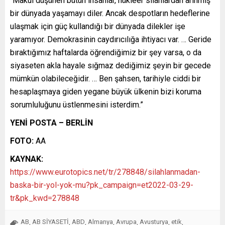
“Makul düşünen bütün insanlar, nükleer silahlardan arınmış
bir dünyada yaşamayı diler. Ancak despotların hedeflerine
ulaşmak için güç kullandığı bir dünyada dilekler işe
yaramıyor. Demokrasinin caydırıcılığa ihtiyacı var. … Geride
bıraktığımız haftalarda öğrendiğimiz bir şey varsa, o da
siyaseten akla hayale sığmaz dediğimiz şeyin bir gecede
mümkün olabileceğidir. … Ben şahsen, tarihiyle ciddi bir
hesaplaşmaya giden yegane büyük ülkenin bizi koruma
sorumluluğunu üstlenmesini isterdim.”
YENİ POSTA – BERLİN
FOTO:
AA
KAYNAK:
https://www.eurotopics.net/tr/278848/silahlanmadan-
baska-bir-yol-yok-mu?pk_campaign=et2022-03-29-
tr&pk_kwd=278848
AB
AB SİYASETİ
ABD
Almanya
Avrupa
Avusturya
etik
,
,
,
,
,
,
,