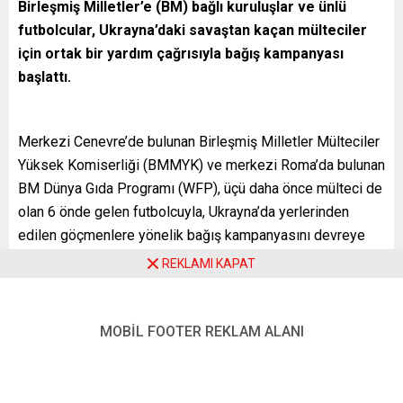
Birleşmiş Milletler’e (BM) bağlı kuruluşlar ve ünlü
futbolcular, Ukrayna’daki savaştan kaçan mülteciler
için ortak bir yardım çağrısıyla bağış kampanyası
başlattı.
Merkezi Cenevre’de bulunan Birleşmiş Milletler Mülteciler
Yüksek Komiserliği (BMMYK) ve merkezi Roma’da bulunan
BM Dünya Gıda Programı (WFP), üçü daha önce mülteci de
olan 6 önde gelen futbolcuyla, Ukrayna’da yerlerinden
edilen göçmenlere yönelik bağış kampanyasını devreye
aldı.
REKLAMI KAPAT
BM kuruluşlarından yapılan ortak açıklamada, Ukrayna’daki
savaş sebebiyle 3,9 milyonu ülke dışına çıkan, toplamda
MOBİL FOOTER REKLAM ALANI
ise sayıları 10 milyonu aşan yerinden olanlar için “Ukrayna
için futbol” (#football4Ukraine) etiketiyle küresel yardım
çağrısında bulunuldu.