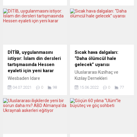
tura kalma şansı en yüksek
Britanya’nın AB’den
olan adaylar görevdeki
ayrılmasıyla Londra ile Paris
Macron ve aşırı sağcı Marine
arasındaki ilişkilerin büyük
Le Pen. Avrupa basını
ölçüde soğumasının
Fransa’daki seçim
ardından, son beş yıl içinde
kampanyasını eleştirirken,
gerçekleşecek ilk zirve
gelecek sonuçları endişeyle
buluşması bu. Görüşmede,
takip ediyor. ZEIT ONLINE
göç meselesinde koordineli
(Almanya) AVRUPA
hareket etme üzerine
DİTİB, uygulanmasını
Sıcak hava dalgaları:
DİKKATİNİ BURAYA
odaklanılması bekleniyor.
istiyor: İslam din dersleri
“Daha ölümcül hale
VERMELİ Zeit Online,
Yorumcular, yeni bir evreye...
tartışmasında Hessen
gelecek” uyarısı
Rusya’ya karşı kurulan
eyaleti için yeni karar
Uluslararası Kızılhaç ve
ortak...
Wiesbaden İdare
Kızılay Dernekleri
Mahkemesi, Hessen Kültür
Federasyonu (IFRC) ile C40
04.07.2021
0
98
15.06.2022
0
77
Bakanlığı’nın DİTİB-Hessen
Kentleri, dünyada sıcak hava
ile İslam din derslerine
dalgalarının daha sık ve
devam etmesi yolunda bir
ölümcül hale geleceği
karar aldı. Hessen
uyarısında bulundu. IFRC ve
eyaletinde, İslam din
C40 Kentleri’nden yapılan
derslerine Diyanet İşleri Türk
ortak yazılı açıklamada,
İslam Birliği (DİTİB) ile
dünyadaki sıcak hava
devam edilmesi yolundaki
dalgalarının gidişatına dair