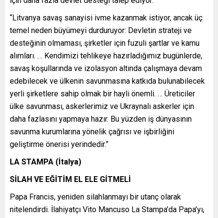
için daha fazla devlet desteği talep ediyor:
“Litvanya savaş sanayisi ivme kazanmak istiyor, ancak üç
temel neden büyümeyi durduruyor: Devletin strateji ve
desteğinin olmaması, şirketler için fuzuli şartlar ve kamu
alımları. … Kendimizi tehlikeye hazırladığımız bugünlerde,
savaş koşullarında ve izolasyon altında çalışmaya devam
edebilecek ve ülkenin savunmasına katkıda bulunabilecek
yerli şirketlere sahip olmak bir hayli önemli. … Üreticiler
ülke savunması, askerlerimiz ve Ukraynalı askerler için
daha fazlasını yapmaya hazır. Bu yüzden iş dünyasının
savunma kurumlarına yönelik çağrısı ve işbirliğini
geliştirme önerisi yerindedir.”
LA STAMPA (İtalya)
SİLAH VE EĞİTİM EL ELE GİTMELİ
Papa Francis, yeniden silahlanmayı bir utanç olarak
nitelendirdi. İlahiyatçı Vito Mancuso La Stampa’da Papa’yı,