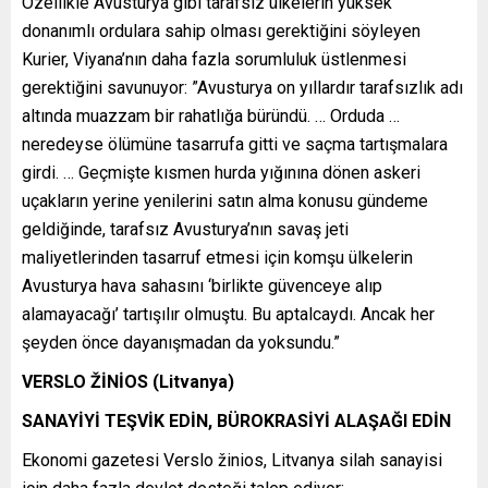
Özellikle Avusturya gibi tarafsız ülkelerin yüksek
donanımlı ordulara sahip olması gerektiğini söyleyen
Kurier, Viyana’nın daha fazla sorumluluk üstlenmesi
gerektiğini savunuyor: ”Avusturya on yıllardır tarafsızlık adı
altında muazzam bir rahatlığa büründü. … Orduda …
neredeyse ölümüne tasarrufa gitti ve saçma tartışmalara
girdi. … Geçmişte kısmen hurda yığınına dönen askeri
uçakların yerine yenilerini satın alma konusu gündeme
geldiğinde, tarafsız Avusturya’nın savaş jeti
maliyetlerinden tasarruf etmesi için komşu ülkelerin
Avusturya hava sahasını ‘birlikte güvenceye alıp
alamayacağı’ tartışılır olmuştu. Bu aptalcaydı. Ancak her
şeyden önce dayanışmadan da yoksundu.”
VERSLO ŽİNİOS (Litvanya)
SANAYİYİ TEŞVİK EDİN, BÜROKRASİYİ ALAŞAĞI EDİN
Ekonomi gazetesi Verslo žinios, Litvanya silah sanayisi