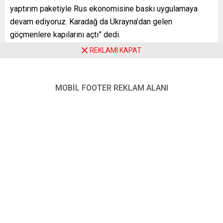
yaptırım paketiyle Rus ekonomisine baskı uygulamaya
devam ediyoruz. Karadağ da Ukrayna’dan gelen
göçmenlere kapılarını açtı” dedi.
REKLAMI KAPAT
Michel, Karadağ’ın AB üyelik yolunda oldukça ilerleme
kaydettiğine dikkati çekerek, “Batı Balkanlar AB’nin hiç
olmadığı kadar stratejik önceliğidir” ifadesini kullandı.
MOBİL FOOTER REKLAM ALANI
Djukanovic de Batı Balkanlar’ın istikrarının AB üyeliğiyle eş
anlamda olduğuna işaret ederek, ülkesinin hukukun
üstünlüğü ve adalet konularında ilerleme kaydetmesi
gerektiğini vurguladı.
YENİ POSTA – PODGORICA
FOTO:
AA
Benzer Konular