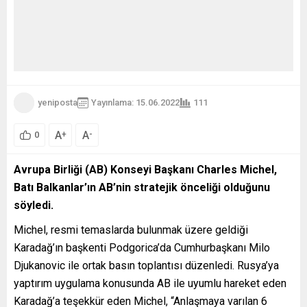
yeniposta
Yayınlama: 15.06.2022
111
A
A
+
-
0
Avrupa Birliği (AB) Konseyi Başkanı Charles Michel,
Batı Balkanlar’ın AB’nin stratejik önceliği olduğunu
söyledi.
Michel, resmi temaslarda bulunmak üzere geldiği
Karadağ’ın başkenti Podgorica’da Cumhurbaşkanı Milo
Djukanovic ile ortak basın toplantısı düzenledi. Rusya’ya
yaptırım uygulama konusunda AB ile uyumlu hareket eden
Karadağ’a teşekkür eden Michel, “Anlaşmaya varılan 6