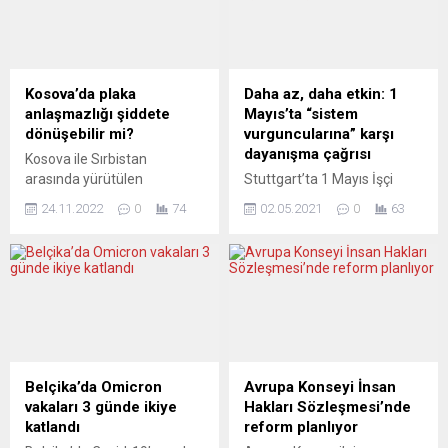
Kosova’da plaka
Daha az, daha etkin: 1
anlaşmazlığı şiddete
Mayıs’ta “sistem
dönüşebilir mi?
vurguncularına” karşı
dayanışma çağrısı
Kosova ile Sırbistan
arasında yürütülen
Stuttgart’ta 1 Mayıs İşçi
arabuluculuk girişimlerinin
Bayramı’nda 2 bin 500 kişi
24.11.2022
0
74
02.05.2021
0
63
başarısız olmasının
meydanlara çıktı. Kent
ardından, AB Dış İlişkiler
kırmızı bayraklarla adeta
Yüksek Temsilcisi Josep
kızıl denize dönüştü.
Borrell, taşıt plakaları
Katılımın salgın nedeniyle
düzenlemesi konusunda
daha az, ancak göstericilerin
yaşanan sert ihtilafın her an
daha canlı olduğu gözlendi.
şiddet boyutuna
Almanya’nın Stuttgart
varabileceği uyarısında
kentinde çok sayıda sendika
bulundu. Anlaşmazlığı
kuruluşunun üyeleri, işçiler,
Belçika’da Omicron
Avrupa Konseyi İnsan
tetikleyen, Kosova’nın Sırp
emekçiler 1 Mayıs gösterileri
vakaları 3 günde ikiye
Hakları Sözleşmesi’nde
azınlık mensuplarının
çerçevesinde sokağa çıktı,
katlandı
reform planlıyor
taşıtlarında Sırbistan plakası
orak-çekiçli bayrakları