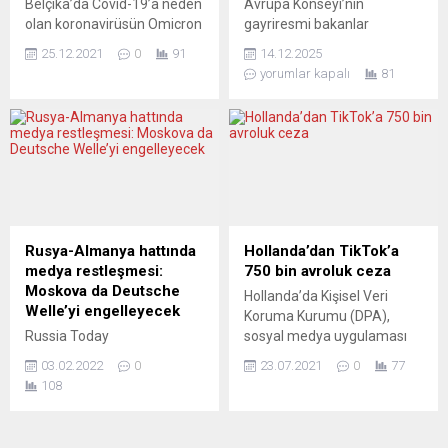
Belçika’da Covid-19’a neden
Avrupa Konseyi’nin
taşımasına artık müsamaha
dalgalandırdı. SEKİZ
olan koronavirüsün Omicron
gayriresmi bakanlar
edilmeyeceğini ve para
METRELİK...
varyantı kaynaklı vakaların
toplantısında, 1950’de kabul
cezası uygulanacağını ilan
25.12.2021
0
91
14.12.2025
toplam vakalar içindeki payı,
edilen Avrupa İnsan Hakları
etmesi...
yorumlar kapalı
81
3 günde ikiye katlanarak
Sözleşmesi’nin göç
yüzde 41’e çıktı. Belçika’da
konularında değiştirilmesi
varyantların dağılımını takip
anlamına gelebilecek
eden laboratuvarın
adımlar atıldı. İlk olarak
sorumlusu mikrobiyolog
Danimarka ve İtalya’nın
Emmanuel Andre’nin
önayak olduğu bu “yeniden
paylaştığı verilere göre,
kalibrasyon”, devletlere sınır
Omicron varyantı hızla
kontrolleri, sınır dışı işlemleri
yayılıyor ve bu hızla devam
ve insan kaçakçılığıyla
Rusya-Almanya hattında
Hollanda’dan TikTok’a
etmesi halinde yeni yıla
mücadelede daha fazla
medya restleşmesi:
750 bin avroluk ceza
kadar ülkede baskın
hareket alanı sağlamayı
Moskova da Deutsche
Hollanda’da Kişisel Veri
varyant...
hedefliyor. GÜNCEL
Welle’yi engelleyecek
Koruma Kurumu (DPA),
KOŞULLARA UYUM
Russia Today
sosyal medya uygulaması
SAĞLAYIN The...
televizyonunun Almanca
TikTok’a, ülkede çocukların
03.02.2022
0
23.07.2021
0
77
yayınlarına getirilen engel,
kişisel verilerinin
108
Moskova’nın misillemesiyle
korunmasına ilişkin
karşılaştı. Deutsche
Felemenkçe dilinde
Welle’nin Rusya’daki
açıklama sunmadığı için 750