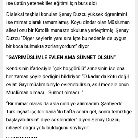
ise üstün yetenekliler eğitimi için burs aldı.
Disleksi teşhisi konulan Şenay Duzcu yüksek öğrenimini
ise mimar olarak tamamlamış. Koyu dindar olan Müslüman
ailesi onu bir Katolik manastır okuluna yerleştirmiş. Şenay
Duzcu “Diğer şeylerin yanı sıra işte bu nedenle de uygun
bir koca bulmakta zorlanıyordum” diyor.
“GAYRIMÜSLİMLE EVLEN AMA SÜNNET OLSUN”
Kendisinin ifadesiyle “çok hoşgörülü” annesinin ise ona
her zaman şöyle dediğini bildiriyor: “O kadar da kötü değil
evlat. Gayrimüslim biriyle evlenebilirsin, asıl mesele onun
Müslüman olması… Sünnet olması…”
“Bir mimar olarak da asla ciddiye alınmadım. Şantiyede
Türk inşaat işçileri bana ‘iki hafta sonra gel, sonra temizliğe
başlayabilirsin!’ diye seslendiler” diyen Şenay Duzcu,
nihayet doğru yolu bulduğunu söylüyor: