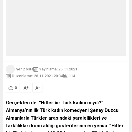
yeniposta
Yayınlama: 26.11.2021
Düzenleme: 26.11.2021 20:34
114
A
A
+
-
0
Gerçekten de ”Hitler bir Türk kadını mıydı?”.
Almanya’nın ilk Türk kadın komedyeni Şenay Duzcu
Almanlarla Türkler arasındaki paralellikleri ve
farklılıkları konu aldığı gösterilerinin en yenisi
”Hitler