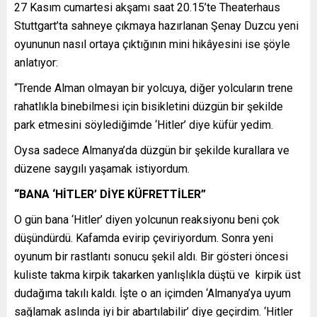
27 Kasım cumartesi akşamı saat 20.15’te Theaterhaus
Stuttgart’ta sahneye çıkmaya hazırlanan Şenay Duzcu yeni
oyununun nasıl ortaya çıktığının mini hikâyesini ise şöyle
anlatıyor:
“Trende Alman olmayan bir yolcuya, diğer yolcuların trene
rahatlıkla binebilmesi için bisikletini düzgün bir şekilde
park etmesini söylediğimde ‘Hitler’ diye küfür yedim.
Oysa sadece Almanya’da düzgün bir şekilde kurallara ve
düzene saygılı yaşamak istiyordum.
“BANA ‘HİTLER’ DİYE KÜFRETTİLER”
O gün bana ‘Hitler’ diyen yolcunun reaksiyonu beni çok
düşündürdü. Kafamda evirip çeviriyordum. Sonra yeni
oyunum bir rastlantı sonucu şekil aldı. Bir gösteri öncesi
kuliste takma kirpik takarken yanlışlıkla düştü ve kirpik üst
dudağıma takılı kaldı. İşte o an içimden ‘Almanya’ya uyum
sağlamak aslında iyi bir abartılabilir’ diye geçirdim. ‘Hitler