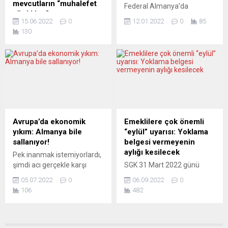
mevcutların “muhalefet
Federal Almanya’da
edilebileceği uyarısında
kesintilerin eli kulağında…...
ağırlıkları”
2021’deki can kayıpları,
bulundu. Alman Basın Ajansı
15.06.2022
0
12.01.2022
0
85
Bir süre önce “olgu
İkinci Dünya Savaşı’ndan
DPA’nın sorularını yanıtlayan
130
denetçisi” Correctiv’in
sonra bir yıl içinde
Schäuble...
bağışçılarıyla ilgili bir haber
kaydedilen en üst düzeye
yayımlandı. Almanya’da
çıktı. Korona kaynaklı
kurulmuş, Türkiye gibi
ölümler ise can kayıplarının
ülkelerdeki muhalif
sadece bir kısmını açıklıyor.
yayıncılığı destekleyen “sivil”
Federal Almanya’nın
bir medya kurumunu
Wiesbaden
işliyordu. Etkili site
kentindeki Federal İstatistik
NachDenkSeiten’daki
Dairesi, 2021 yılındaki ölüm
Avrupa’da ekonomik
Emeklilere çok önemli
döküm, Türkçe “muhalif”
vakalarına ilişkin verilerini
yıkım: Almanya bile
“eylül” uyarısı: Yoklama
medyanın “hal-i pür melalini”
açıkladı. Buna göre geçen yıl
sallanıyor!
belgesi vermeyenin
de açık ediyordu. Aralarında
Almanya’da 1 milyon 16
aylığı kesilecek
Pek inanmak istemiyorlardı,
“Özgürüz” projesiyle Can
bin...
şimdi acı gerçekle karşı
SGK 31 Mart 2022 günü
Dündar’ın da bulunduğu bazı
karşıyalar: Rusya’nın
yayımladığı talimatla yurtdışı
“isim sahibi muhalif
05.07.2022
0
06.09.2022
0
Ukrayna’ya askeri
borçlanma yoluyla emekli
gazetecilerin” en...
106
482
müdahalesi ve savaş
olan ve 6 aydan uzun süre
koşulları, Avrupa
yurtdışında yaşayanların
ekonomisini vurmaya
yılda bir defa en geç eylül ayı
başladı. Saklanamayacak
sonuna kadar “Yoklama