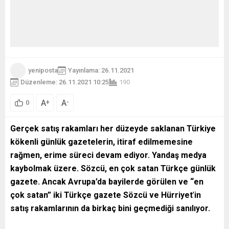
yeniposta
Yayınlama: 26.11.2021
Düzenleme: 26.11.2021 10:25
190
A
A
+
-
0
Gerçek satış rakamları her düzeyde saklanan Türkiye
kökenli günlük gazetelerin, itiraf edilmemesine
rağmen, erime süreci devam ediyor. Yandaş medya
kaybolmak üzere. Sözcü, en çok satan Türkçe günlük
gazete. Ancak Avrupa
’da bayilerde görülen ve “en
çok satan” iki Türkçe gazete Sözcü ve Hürriyet
’
in
satış rakamlarının da birkaç bini geçmediği sanılıyor.