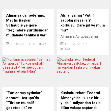
Almanya da hedefmiş:
Almanya’nın “Putin’in
Meclis Başkanı
sabotaj mesajları”
Schäuble’ye göre
korkusu: Çare pil ve mum
“Seçimlere yurtdışından
mu?
müdahale tehlikesi var”
Almanya Avrupası, ama
Alman Meclis Başkanı
özellikle Federal Almanya,
27.06.2021
0
76
11.10.2022
0
Wolfgang Schäuble
tam bir “Barbarları
130
Almanya’da yapılacak
Beklerken” ikliminde…
seçimlere yurtdışından
Cumartesi günü saatlerce
müdahale uyarısında
Kuzey Almanya’da
bulundu. Schäuble “Rusya
demiryolu ulaşımı kesildi ve
ve Türkiye gibi ülkelerdeki
bu kesintinin bir sabotajdan
basın özgürlüğünün durumu
kaynaklandığı açıklandı.
Almanya’daki seçmenler
Ülkenin ve hatta Avrupa’nın
üzerinde etkili oluyor” dedi.
en büyük gazetesi Bild’in
Federal Meclis Başkanı
pazartesi manşeti “Putin
“Fonlanmış aydınlar”
Kuşkulu rekor: Federal
Wolfgang Schäuble
sabotajları korkusu”
cenneti: Avrupa’da
Almanya’da ilk kez bir
Almanya’da 26 Eylül’de
şeklinde. Gazeteye göre,
“Türkçe muhalif
yılda 1 milyondan fazla
yapılacak genel seçimlere
demiryollarında, internette,
gazetecilik” ve
ölüm vakası saptandı
yurtdışından müdahale
telefon ve elektrikte