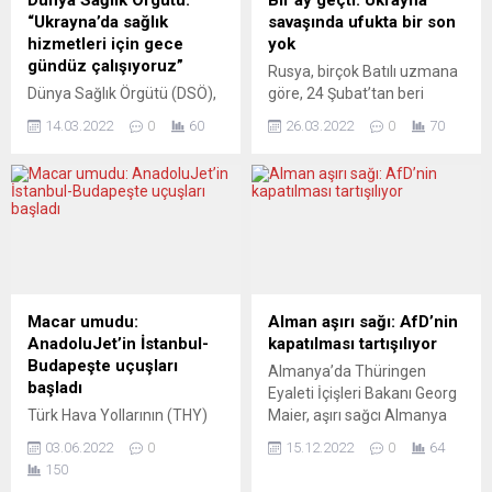
Dünya Sağlık Örgütü:
Bir ay geçti: Ukrayna
“Ukrayna’da sağlık
savaşında ufukta bir son
hizmetleri için gece
yok
gündüz çalışıyoruz”
Rusya, birçok Batılı uzmana
Dünya Sağlık Örgütü (DSÖ),
göre, 24 Şubat’tan beri
Rusya’nın saldırılarının
Ukrayna’yı ele geçirmeye
14.03.2022
0
60
26.03.2022
0
70
sürdüğü Ukrayna’da sağlık
çalışsa da şimdiye kadar
ekipmanı tedariki ve sağlık
başarılı olamadı. Milyonlarca
sisteminin sürmesi için gece
insan ülkeden kaçtı, binlerce
gündüz çalıştıkları
asker ve sivil öldürüldü.
açıklamasında bulundu.
Ukrayna’nın Mariupol ve
Örgütten yapılan yazılı
Harkov gibi şehirleri Rus
açıklamada, Ukrayna’da
hava saldırılarıyla büyük
sağlık sisteminin son
ölçüde tahrip edildi, başkent
durumu değerlendirildi.
Kiev ve diğerleri ise ağır
Macar umudu:
Alman aşırı sağı: AfD’nin
Ukrayna’da çatışmalardan
darbe aldı. Avrupa basınına...
AnadoluJet’in İstanbul-
kapatılması tartışılıyor
18 milyon kişinin etkilendiği
Budapeşte uçuşları
Almanya’da Thüringen
ve yaklaşık 3 milyon kişinin
başladı
Eyaleti İçişleri Bakanı Georg
ülkeyi terk ettiği belirtilen
Türk Hava Yollarının (THY)
Maier, aşırı sağcı Almanya
açıklamada, “Ülkede
alt markası AnadoluJet,
için Alternatif Partisinin
tedarik...
03.06.2022
0
15.12.2022
0
64
İstanbul’dan Budapeşte’ye
(AfD) yasaklanmasını istedi
150
ilk uçuşunu gerçekleştirdi.
ve bu amaçla hazırlık