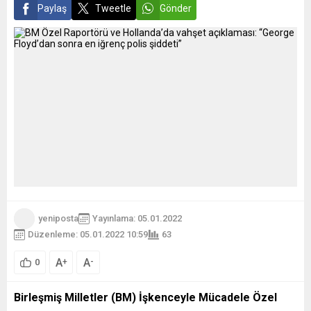
Paylaş
Tweetle
Gönder
yeniposta
Yayınlama: 05.01.2022
Düzenleme: 05.01.2022 10:59
63
A
A
+
-
0
Birleşmiş Milletler (BM) İşkenceyle Mücadele Özel