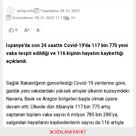
yeniposta
Yayınlama: 05.01.2022
Düzenleme: 05.01.2022 11:13
99
A
A
+
-
0
İspanya’da son 24 saatte Covid-19’da 117 bin 775 yeni
vaka tespit edildiği ve 116 kişinin hayatını kaybettiği
açıklandı.
Sağlık Bakanlığının güncellediği Covid-19 verilerine göre,
günlük yeni vakalardaki yüksek artışlar ülkenin kuzeyindeki
Navarra, Bask ve Aragon bölgeleri başta olmak üzere
devam etti. Ülkede dün itibarıyla 117 bin 775 artış
saptanan toplam vaka sayısı 6 milyon 785 bin 286’ya,
salgından hayatlarını kaybedenlerin sayısı da 116 artışla
89 bin 689’a çıktı.
REKLAMI KAPAT