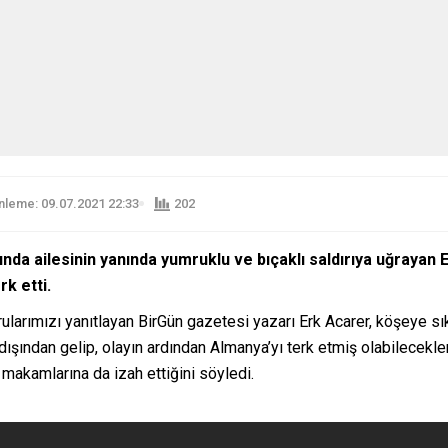
leme: 09.07.2021 22:33
202
unda ailesinin yanında yumruklu ve bıçaklı saldırıya uğrayan 
rk etti.
rularımızı yanıtlayan BirGün gazetesi yazarı Erk Acarer, köşeye sık
 dışından gelip, olayın ardından Almanya’yı terk etmiş olabilecekle
 makamlarına da izah ettiğini söyledi.