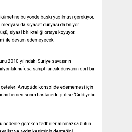
hükümetine bu yönde baskı yapılması gerekiyor.
 medyası da siyaset dünyası da biliyor.
şü, siyasi birlikteliği ortaya koyuyor.
ülüm’ ile devam edemeyecek.
Bunu 2010 yılındaki Suriye savaşının
milyonluk nüfusa sahipti ancak dünyanın dört bir
bu çeteleri Avrupa’da konsolide edememesi için
ırıdan hemen sonra hastanede polise ‘Ciddiyetin
e bu nedenle gereken tedbirler alınmazsa bütün
osyalist ve aydın kesiminin desteğini