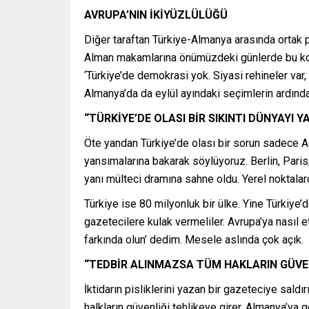
AVRUPA’NIN İKİYÜZLÜLÜĞÜ
Diğer taraftan Türkiye-Almanya arasında ortak 
Alman makamlarına önümüzdeki günlerde bu konu
‘Türkiye’de demokrasi yok. Siyasi rehineler var, 
Almanya’da da eylül ayındaki seçimlerin ardınd
“TÜRKİYE’DE OLASI BİR SIKINTI DÜNYAYI Y
Öte yandan Türkiye’de olası bir sorun sadece Al
yansımalarına bakarak söylüyoruz. Berlin, Paris,
yanı mülteci dramına sahne oldu. Yerel noktalarda
Türkiye ise 80 milyonluk bir ülke. Yine Türkiye
gazetecilere kulak vermeliler. Avrupa’ya nasıl
farkında olun’ dedim. Mesele aslında çok açık.
“TEDBİR ALINMAZSA TÜM HAKLARIN GÜVEN
İktidarın pisliklerini yazan bir gazeteciye sald
halkların güvenliği tehlikeye girer. Almanya’ya