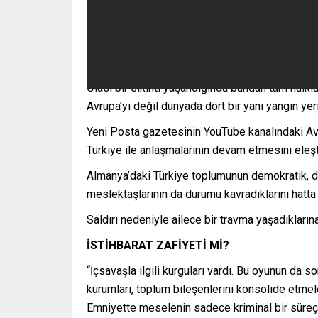
Olası bir sıkıntı yaşandığında bundan tüm halkla
Avrupa’yı değil dünyada dört bir yanı yangın yeri
Yeni Posta gazetesinin YouTube kanalındaki Avr
Türkiye ile anlaşmalarının devam etmesini eleşt
Almanya’daki Türkiye toplumunun demokratik, d
meslektaşlarının da durumu kavradıklarını hatta 
Saldırı nedeniyle ailece bir travma yaşadıklarına
İSTİHBARAT ZAFİYETİ Mİ?
“İçsavaşla ilgili kurguları vardı. Bu oyunun da 
kurumları, toplum bileşenlerini konsolide etmele
Emniyette meselenin sadece kriminal bir süreç o