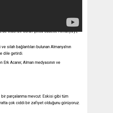
iye’de olası bir sorun çıksa sadece Almanya’yı,
ve silah bağlantıları bulunan Almanya’nın
 dile getirdi.
en Erk Acarer, Alman medyasının ve
ük bir parçalanma mevcut. Eskisi gibi tüm
ratta çok ciddi bir zafiyet olduğunu görüyoruz.