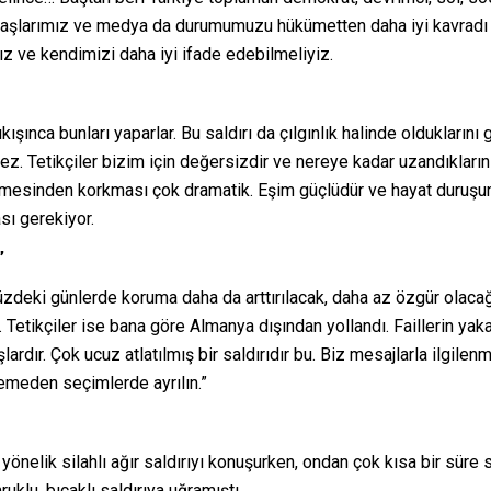
şlarımız ve medya da durumumuzu hükümetten daha iyi kavradı ve
z ve kendimizi daha iyi ifade edebilmeliyiz.
ıkışınca bunları yaparlar. Bu saldırı da çılgınlık halinde oldukların
. Tetikçiler bizim için değersizdir ve nereye kadar uzandıklarını 
 ölmesinden korkması çok dramatik. Eşim güçlüdür ve hayat duru
sı gerekiyor.
”
üzdeki günlerde koruma daha da arttırılacak, daha az özgür olaca
etikçiler ise bana göre Almanya dışından yollandı. Faillerin yaka
rdır. Çok ucuz atlatılmış bir saldırıdır bu. Biz mesajlarla ilgilen
lemeden seçimlerde ayrılın.”
yönelik silahlı ağır saldırıyı konuşurken, ondan çok kısa bir süre
klu, bıçaklı saldırıya uğramıştı.