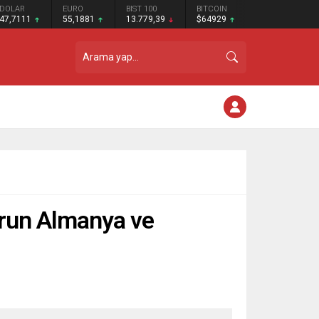
DOLAR
EURO
BIST 100
BITCOIN
47,7111
55,1881
13.779,39
$64929
sorun Almanya ve