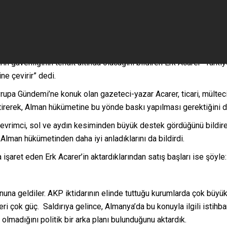
rın güvenliğinin tehdit altında olacağını bildiren Erk Acarer “Türk
ne çevirir” dedi.
upa Gündemi’ne konuk olan gazeteci-yazar Acarer, ticari, mülteci 
irerek, Alman hükümetine bu yönde baskı yapılması gerektiğini de
evrimci, sol ve aydın kesiminden büyük destek gördüğünü bildir
Alman hükümetinden daha iyi anladıklarını da bildirdi.
 işaret eden Erk Acarer’in aktardıklarından satış başları ise şöyle:
sonuna geldiler. AKP iktidarının elinde tuttuğu kurumlarda çok büy
ri çok güç. Saldırıya gelince, Almanya’da bu konuyla ilgili istihba
lmadığını politik bir arka planı bulunduğunu aktardık.