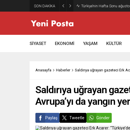
SON DAKİKA
Gazze’nin geleceği: Teknokrati
SİYASET
EKONOMİ
YAŞAM
KÜLTÜR
Anasayfa
Haberler
Saldırıya uğrayan gazeteci Erk Ac
Saldırıya uğrayan gaze
Avrupa’yı da yangın yer
Paylaş
Tweetle
Gönder