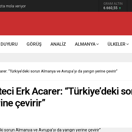
GRAM ALTIN
k kontrol mü, kolonializm mi?
6.660,55
DUYURU
GÖRÜŞ
ANALİZ
ALMANYA
ÜLKELER
arer: “Türkiye’deki sorun Almanya ve Avrupa’yı da yangın yerine çevirir”
teci Erk Acarer: “Türkiye’deki 
ine çevirir”