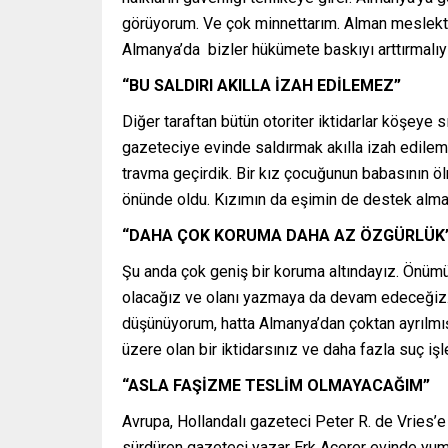
görüyorum. Ve çok minnettarım. Alman meslekta
Almanya’da bizler hükümete baskıyı arttırmalıyı
“BU SALDIRI AKILLA İZAH EDİLEMEZ”
Diğer taraftan bütün otoriter iktidarlar köşeye s
gazeteciye evinde saldırmak akılla izah edilemez
travma geçirdik. Bir kız çocuğunun babasının
önünde oldu. Kızımın da eşimin de destek alma
“DAHA ÇOK KORUMA DAHA AZ ÖZGÜRLÜK
Şu anda çok geniş bir koruma altındayız. Önüm
olacağız ve olanı yazmaya da devam edeceğiz. T
düşünüyorum, hatta Almanya’dan çoktan ayrılmışla
üzere olan bir iktidarsınız ve daha fazla suç iş
“ASLA FAŞİZME TESLİM OLMAYACAĞIM”
Avrupa, Hollandalı gazeteci Peter R. de Vries’e 
sürdüren gazeteci yazar Erk Acerer evinde yumru