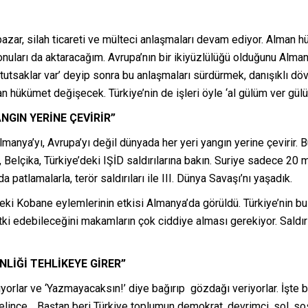
pazar, silah ticareti ve mülteci anlaşmaları devam ediyor. Alman 
ları da aktaracağım. Avrupa’nın bir ikiyüzlülüğü olduğunu Alman
tutsaklar var’ deyip sonra bu anlaşmaları sürdürmek, danışıklı dövü
an hükümet değişecek. Türkiye’nin de işleri öyle ‘al gülüm ver g
ANGIN YERİNE ÇEVİRİR”
manya’yı, Avrupa’yı değil dünyada her yeri yangın yerine çevirir. 
 Belçika, Türkiye’deki IŞİD saldırılarına bakın. Suriye sadece 20 
 patlamalarla, terör saldırıları ile III. Dünya Savaşı’nı yaşadık.
’deki Kobane eylemlerinin etkisi Almanya’da görüldü. Türkiye’nin 
 etki edebileceğini makamların çok ciddiye alması gerekiyor. Sald
LİĞİ TEHLİKEYE GİRER”
ırıyorlar ve ‘Yazmayacaksın!’ diye bağırıp gözdağı veriyorlar. İşt
 gelince… Baştan beri Türkiye toplumun demokrat, devrimci, sol, s