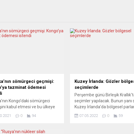
ka’nın sömürgeci geçmişi:
Kuzey İrlanda: Gözler bölge
’ya tazminat ödemesi
seçimlerde
di
Perşembe günü Birleşik Krallık’t
a’nın Kongo’daki sömürgeci
seçimler yapılacak. Bunun yanı 
ini kabul etmesi ve bu ülkeye
Kuzey İrlanda’da bölgesel parl
tazminat ödemesi gerektiği
seçimleri de gerçekleştirilecek.
0.2021
0
94
07.05.2022
0
59
ildi. ABD’de geçen yıl George
Burada yapılan son anketlere gö
adlı siyahinin polis tarafından
2020’de İrlanda Cumhuriyeti
lmesinin ardından Belçika’da
seçimlerini kazanan milliyetçi S