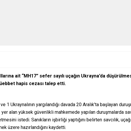
llarına ait “MH17” sefer sayılı uçağın Ukrayna’da düşürülme
üebbet hapis cezası talep etti.
e 1 Ukraynalının yargılandığı davada 20 Aralık’ta başlayan duruşm
yer alan yüksek güvenlikli mahkemede yapılan duruşmalarda savcı
i istedi. Sanıkların işbirliği yaptığını belirten savcılık, uçağı 
ek üzere hazırlandığını kaydetti.