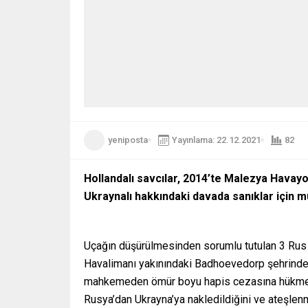
yeniposta
Yayınlama: 22.12.2021
82
Hollandalı savcılar, 2014’te Malezya Havayo
Ukraynalı hakkındaki davada sanıklar için m
Uçağın düşürülmesinden sorumlu tutulan 3 Rus v
Havalimanı yakınındaki Badhoevedorp şehrinde 
mahkemeden ömür boyu hapis cezasına hükmetmesin
Rusya’dan Ukrayna’ya nakledildiğini ve ateşlenm