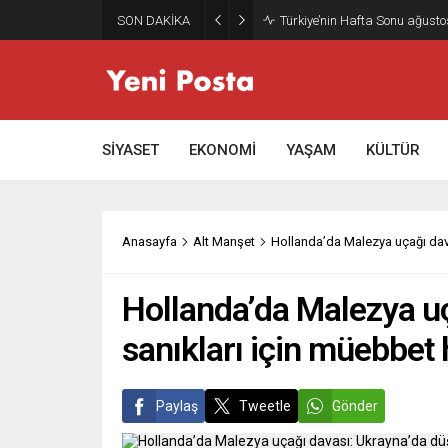
SON DAKİKA
Gazze’nin geleceği: Teknokrati
SİYASET
EKONOMİ
YAŞAM
KÜLTÜR
Anasayfa
Alt Manşet
Hollanda’da Malezya uçağı dava
Hollanda’da Malezya uç
sanıkları için müebbet 
Paylaş
Tweetle
Gönder