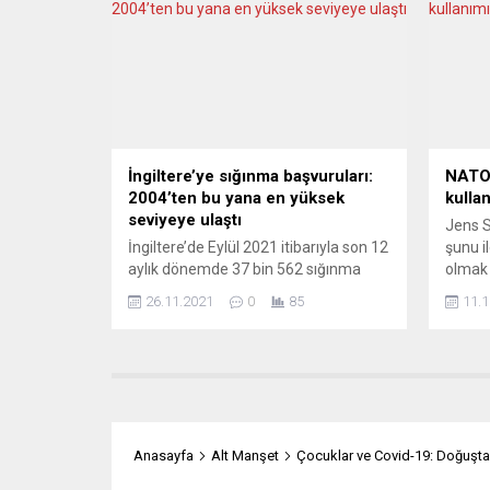
kâr amacı gütmeyen uluslararası
başlay
organizasyonların da aralarında
oluştu
olduğu 24 kuruluş, yardıma muhtaç
1960 a
Afganlarla ilgili ortak yazılı açıklama
incele
yaptı. “AB, onlara koruma...
raporu
tazmin
yer ald
İngiltere’ye sığınma başvuruları:
NATO:
2004’ten bu yana en yüksek
kulla
seviyeye ulaştı
Jens S
İngiltere’de Eylül 2021 itibarıyla son 12
şunu il
aylık dönemde 37 bin 562 sığınma
olmak 
başvurusunda bulunuldu ve bu rakam
bunun 
26.11.2021
0
85
11.1
2004’ten bu yana yapılan en yüksek
Genel 
iltica talebi olarak kayda geçti.
Rusya’
İngiltere İçişleri Bakanlığı verilerine
bulund
göre, Eylül 2021’e kadar yapılan 37 bin
olsa b
562 sığınma talebi, 40 binden az
sonucu
başvurunun yapıldığı Haziran
yarın 
2004’ten...
Savunm
Anasayfa
Alt Manşet
Çocuklar ve Covid-19: Doğuştan 
öncesi