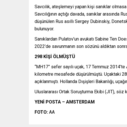
Savcılık, ateşlemeyi yapan kişi sanıklar olmasa
Savcılığının açtığı davada, sanıklar arasında Ru
düşünülen Rus asıllı Sergey Dubinskiy, Donetsk
bulunuyor.
Sanıklardan Pulatov’un avukatı Sabine Ten Doe
2022’de savunmanın son sözünü aldıktan sonra 
298 KİŞİ ÖLMÜŞTÜ
“MH17” sefer sayılı uçak, 17 Temmuz 2014’te 
kilometre mesafede düşürülmüştü. Uçaktaki 283 
açıklanmıştı. Hollanda Dışişleri Bakanlığı, uçağ
Uluslararası Ortak Soruşturma Ekibi (JIT), söz 
YENİ POSTA – AMSTERDAM
FOTO:
AA