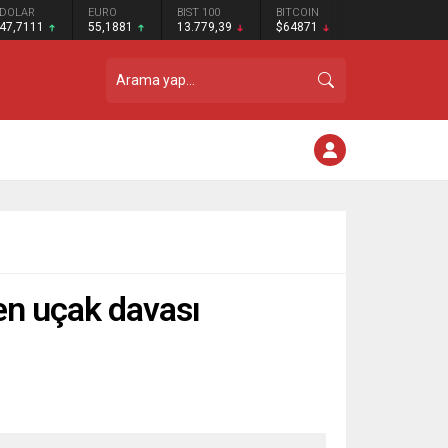
DOLAR
EURO
BIST 100
BITCOIN
47,7111
55,1881
13.779,39
$64871
en uçak davası