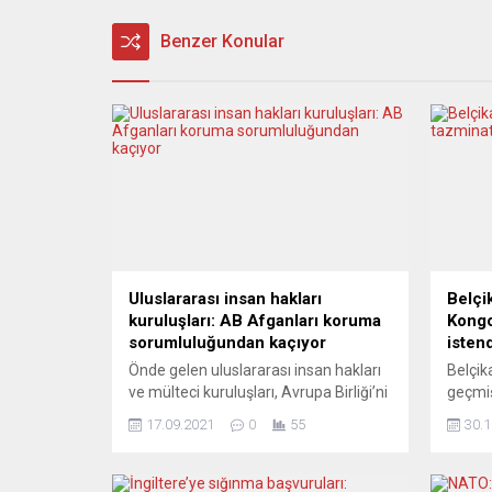
Benzer Konular
Uluslararası insan hakları
Belçi
kuruluşları: AB Afganları koruma
Kongo
sorumluluğundan kaçıyor
isten
Önde gelen uluslararası insan hakları
Belçik
ve mülteci kuruluşları, Avrupa Birliği’ni
geçmiş
(AB) eleştirerek, yardıma muhtaç
maddi 
17.09.2021
0
55
30.1
Afganlara desteği artırma çağrısı
belirt
yaptı. Uluslararası Af Örgütü, Kızıl Haç,
Floyd 
İnsan Hakları Gözlemevi, Oxfam gibi
öldürü