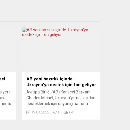
sel
AB yeni hazırlık içinde:
Ukrayna’ya destek için fon geliyor
a yerel
Avrupa Birliği (AB) Konseyi Başkanı
sıra
Charles Michel, Ukrayna’yı mali açıdan
amento
desteklemek için dayanışma fonu
kurulmasını istediklerini bildirdi.
19.03.2022
0
64
re,
Michel, Ukrayna Devlet Başkanı
Vladimir Zelenskiy ile gerçekleştirdiği
inn
telefon görüşmesinin ardından sosyal