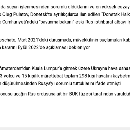
 da suçun işlenmesinden sorumlu olduklarını ve en yüksek cezayı a
s Oleg Pulatov, Donetsk’te ayrılıkçılarca ilan edilen “Donetsk Hal
 Cumhuriyeti’ndeki “savunma bakanı” eski Rus istihbarat albayı I
sschate, Mart 2021’deki duruşmada, müvekkilinin suçlamaları kab
kararını Eylül 2022’de açıklaması bekleniyor.
Amsterdam’dan Kuala Lumpur’a gitmek üzere Ukrayna hava sahasın
yolcu ve 15 kişilik mürettebat toplam 298 kişi hayatını kaybetmi
ın düşürülmesinden Rusya’yı sorumlu tuttuklarını ifade etmişti.
konusu uçağın Rus ordusuna ait bir BUK füzesi tarafından vurulduğ