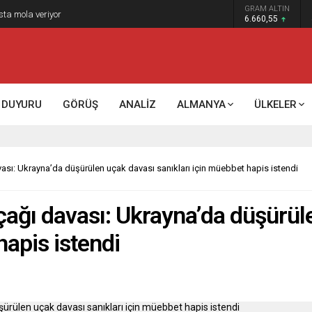
GRAM ALTIN
k kontrol mü, kolonializm mi?
6.660,55
DUYURU
GÖRÜŞ
ANALİZ
ALMANYA
ÜLKELER
sı: Ukrayna’da düşürülen uçak davası sanıkları için müebbet hapis istendi
ağı davası: Ukrayna’da düşürül
hapis istendi