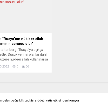
an protestolar sonrası
Féin, seçimlerden en güçlü parti
rulan komisyon, ülkenin 1885-
çıkabilir. Ufukta İrlanda ve Kuze
rasındaki sömürgeci dönemini
İrlanda’nın yeniden birleşmesi m
di. Komisyonunun nihai
THE DAİLY TELEGRAPH (İngilter
nda, Belçika’nın Kongo’ya
HER...
at ödemesi gerektiği görüşü
ı. 681...
 “Rusya’nın nükleer silah
nımının sonucu olur”
toltenberg: “Rusya’ya açıkça
ettik. Düşük verimli olanlar dahil
üzere nükleer silah kullanırlarsa
sonuçları olacaktır.” NATO
0.2022
0
66
Sekreteri Jens Stoltenberg,
nın örtülü nükleer tehditlerde
uğunu belirterek düşük verimli
ile nükleer silah kullanımının
 olacağını söyledi. Stoltenberg,
başlayacak iki günlük NATO
a Bakanları Toplantısı
gelen bağışıklık tepkisi şiddetli virüs etkisinden koruyor
nde basın...