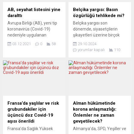
AB, seyahat listesini yine
Belçika yargısı: Basın
daralttı
özgürlüğü tehlikede mi?
Avrupa Birliği (AB), yeni tip
Belçika yargısı son
koronavirüs (Covid-19)
dönemde, siyasetçilerin
nedeniyle uygulanan
şikayetleri üzerine birçok
seyahat kısıtlamalarından
habere yayın yasağı getirdi.
03.12.2021
0
58
29.10.2024
muaf tutulabilecek ülkeler
Gazetecilere yönelik
yorumlar kapalı
110
listesinden Ürdün ve
başlatılan ve SLAPP davaları
Namibya’yı çıkardı. AB
(Kamu Katılımına Karşı
Konseyi’nden yapılan
Stratejik Dava) olarak bilinen
açıklamaya göre, AB
hukuki girişimler, ülkedeki
ülkelerine zorunlu olmayan
düşünce ve basın
seyahatler için uygulanan ve
özgürlüğünü tehdit ediyor.
kısıtlamaların kademeli
BİLGİ EDİNME HAKKI
olarak kaldırılmasının
ÖNCELİKLİDİR La Libre
tavsiye edildiği ülkeleri
Belgique, bu eğilimin
Fransa’da yaşlılar ve risk
Alman hükümetinde
içeren liste güncellendi. Son
tehlikeli olduğuna dikkat
grubundakiler için
korona anlaşmazlığı:
güncellemeyle AB ülkeleri,
çekiyor: “Bu yargısallaşma
üçüncü doz Covid-19
Önlemler ne zaman
Arjantin, Avustralya,...
özel...
aşısı önerildi
gevşetilecek?
Fransa’da Sağlık Yüksek
Almanya’da, SPD, Yeşiller ve