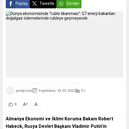
Paylaş
Tweetle
Gönder
yeniposta
Yayınlama: 29.03.2022
51
A
A
+
-
0
Almanya Ekonomi ve İklimi Koruma Bakanı Robert
Habeck, Rusya Devlet Başkanı Vladimir Putin’in