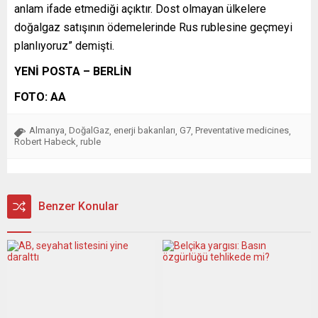
anlam ifade etmediği açıktır. Dost olmayan ülkelere
doğalgaz satışının ödemelerinde Rus rublesine geçmeyi
planlıyoruz” demişti.
YENİ POSTA – BERLİN
FOTO: AA
Almanya
DoğalGaz
enerji bakanları
G7
Preventative medicines
,
,
,
,
,
Robert Habeck
ruble
,
Benzer Konular