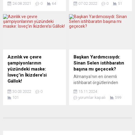
Otoritesi (HAS), 65 yaş üstü
FDP’den oluşan koalisyon
24.08.2021
0
64
07.02.2022
0
51
ile risk grubunda olan kişiler
hükümeti korona
için üçüncü doz koronavirüs
kısıtlamalarının kaldırılıp
(Covid-19) aşısı önerisinde
kaldırılmaması konusunda
bulundu. HAS’tan yapılan
anlaşamadı. Federal
açıklamada, heyetin 65 yaş
Almanya’da Sosyal
ve üstü ile hastalığı ağır
Demokrat Parti (SPD),
geçirme riski bulunan
Yeşiller ve Hür Demokrat
kişilere üçüncü doz Covid-19
Parti’den (FDP) oluşan
aşısı yapılması görüşünü
federal hükümet korona
Azınlık ve çevre
Başkan Yardımcısıydı:
resmi olarak gerekli
politikasında anlaşmazlık
şampiyonlarının
Sinan Selen istihbaratın
mercilere ilettiği belirtildi. Bu
yaşıyor. Başbakan Olaf
yüzündeki maske:
başına mı geçecek?
dozun...
Scholz (SPD) ile Başbakan
İsveç’in İkizdere’si
Almanya’nın en önemli
Yardımcısı Robert Habeck
Gállok!
istihbarat örgütlerinden
(Yeşiller) gevşeme için
İsveç’te çevreyle ilgili
BfV’nin (Federal İstihbarat
zamanın henüz erken
30.03.2022
0
15.11.2024
düşmanca karar alanlar aynı
Dairesi / Bundesamt
olduğu görüşünü taşırken,...
101
yorumlar kapalı
599
zamanda “yeşil sanayi
fürVerfassungsschutz)
devrimine hizmet”
başına Türk kökenli bir
palavraları atıyorlar. Tıpkı
istihbaratçı gelebilir. Bu
Sami halkını zorla asimile
görev için adı geçen bir
ettikten sonra dünyada
diğeristihbaratçı da İran
ezilen halkların savunucusu
kökenli.TAZ (Tageszeitung)