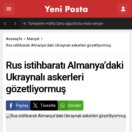
Türkiye’nin Hafta Sonu ağustosta mola veriyor
Anasayfa
Manşet
Rus istihbaratı Almanya’daki Ukraynalı askerleri gözetliyormuş
Rus istihbaratı Almanya’daki
Ukraynalı askerleri
gözetliyormuş
Paylaş
Tweetle
Gönder