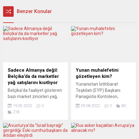
Benzer Konular
Sadece Almanya değil:
Yunan muhalefetini
Belçika’da da marketler
gözetleyen kim?
yağ satışlarını kısıtlıyor
Yunanistan İstihbarat
Belçika’da faaliyet gösteren
Teşkilatı (EYP) Başkanı
bazı market zincirleri yağ,
Panagiotis Kontoleon,
un, tuvalet kağıdı ve
telefon dinleme skandalı
19.03.2022
0
09.08.2022
0
85
konserve gıdaların satışını
nedeniyle istifa etti. Muhalif
218
sınırladı. Yerel basındaki
siyasetçi ve Avrupa
habere göre, ülkede yaygın
Parlamentosu (AP)
biçimde faaliyet gösteren
milletvekili Nikos
market zincirleri, talebin
Androulakis, AP Siber