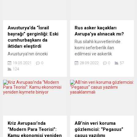
aşırı artması nedeniyle
Güvenlik Ajansı’nın, cep
çeşitli ürünlerin satışına
telefonunda Predator casus
kısıtlamalar uygulamaya
yazılımını bulmasının
başladı. Ülkenin en büyük
ardından şikâyetçi olmuştu.
market zinciri Colruyt, un ve
Ülke basını, Başbakan
Avusturya’da “İsrail
Rus asker kaçakları
yağ satışına limit getirdi.
Kiriakos Miçotakis’in ne
bayrağı” gerginliği: Eski
Avrupa’ya alınacak mı?
Bu...
kadar baskı altında
cumhurbaşkanı da
Rus silahlı kuvvetlerinde
olduğunu tartışıyor.
iktidarı eleştirdi
kısmi seferberlik ilan
EFİMERİDA TON
Avusturya’nın önceki
edilmesi ve askerlik
SYNTAKTON (Yunanistan)...
Cumhurbaşkanı Heinz
yükümlülerinin ülkeden
19.05.2021
0
28.09.2022
0
57
Fischer, İsrail bayrağına
ayrılma çabalarının artması,
124
başbakanlık ve dışişleri
Avrupa’da vicdani retçilerin
bakanlığı binalarında yer
kabulünün kolaylaştırılması
verilmesini eleştirerek,
tartışmalarını tetikledi.
bayrak çekmekten daha iyi
Ukrayna Devlet Başkanı
yöntemler olduğunu
Volodimir Zelenskiy, Rusları
hatırlattı. Eski
silah altına girmeye
Cumhurbaşkanı Heinz
direnmeye ve ülkeden
Fischer, Wiener gazetesine
kaçmaya çağırdı.
yazdığı makalede,
Yorumcular, asker
Kriz Avrupası’nda
AB’nin veri koruma
Başbakan Sebastian Kurz
kaçaklarına kucak açmak
“Modern Para Teorisi”:
gözlemcisi: “Pegasus”
yönetiminin devlet
gerekip gerekmediği
Kamu ekonomisi yeniden
casus yazılımı