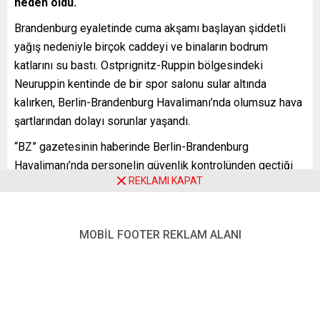
neden oldu.
Brandenburg eyaletinde cuma akşamı başlayan şiddetli
yağış nedeniyle birçok caddeyi ve binaların bodrum
katlarını su bastı. Ostprignitz-Ruppin bölgesindeki
Neuruppin kentinde de bir spor salonu sular altında
kalırken, Berlin-Brandenburg Havalimanı’nda olumsuz hava
şartlarından dolayı sorunlar yaşandı.
“BZ” gazetesinin haberinde Berlin-Brandenburg
Havalimanı’nda personelin güvenlik kontrolünden geçtiği
REKLAMI KAPAT
bir odada tavandan yüksek miktarda su aktığı belirtildi.
Haberde, havalimanın önündeki taksi durağında ve
şirketlerin ürünlerini havalimanına getirdiği bölgede de su
MOBİL FOOTER REKLAM ALANI
baskınları olduğu, buradaki durumun zaman zaman yüzme
havuzunu andırdığı kaydedildi.
Berlin’de ayrıca şiddetli yağmurdan dolayı konserler iptal
edildi, Cumhurbaşkanı Frank-Walter Steinmeier’in Bellevue