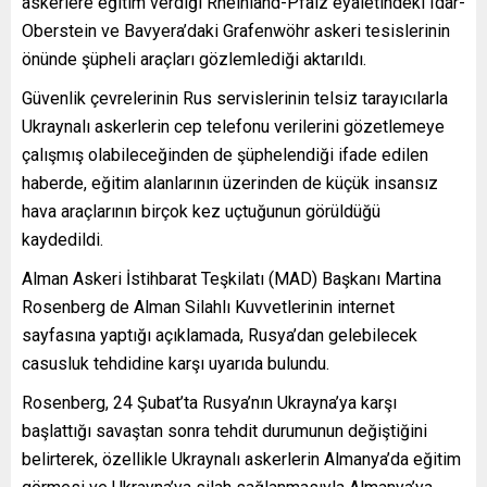
askerlere eğitim verdiği Rheinland-Pfalz eyaletindeki Idar-
Oberstein ve Bavyera’daki Grafenwöhr askeri tesislerinin
önünde şüpheli araçları gözlemlediği aktarıldı.
Güvenlik çevrelerinin Rus servislerinin telsiz tarayıcılarla
Ukraynalı askerlerin cep telefonu verilerini gözetlemeye
çalışmış olabileceğinden de şüphelendiği ifade edilen
haberde, eğitim alanlarının üzerinden de küçük insansız
hava araçlarının birçok kez uçtuğunun görüldüğü
kaydedildi.
Alman Askeri İstihbarat Teşkilatı (MAD) Başkanı Martina
Rosenberg de Alman Silahlı Kuvvetlerinin internet
sayfasına yaptığı açıklamada, Rusya’dan gelebilecek
casusluk tehdidine karşı uyarıda bulundu.
Rosenberg, 24 Şubat’ta Rusya’nın Ukrayna’ya karşı
başlattığı savaştan sonra tehdit durumunun değiştiğini
belirterek, özellikle Ukraynalı askerlerin Almanya’da eğitim