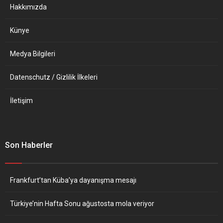
modernizasyonu için ayrılan
Hakkımızda
100 milyar avroluk...
Künye
Medya Bilgileri
Datenschutz / Gizlilik İlkeleri
İletişim
Son Haberler
Frankfurt’tan Küba’ya dayanışma mesajı
Türkiye’nin Hafta Sonu ağustosta mola veriyor