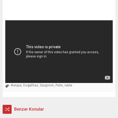
Avrupa
DoğalGaz
Gazprom
Putin
ruble
,
,
,
,
Benzer Konular