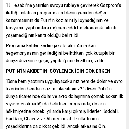
“K Hesabı”na yatırılan avroyu rubleye çevirerek Gazprom’a
ilettiği anlatılan programda, rublenin yeniden değer
kazanmasının da Putin’in kozlarını iyi oynadığının ve
Rusya’nın yaptırımlara rağmen ciddi bir ekonomik sıkıntı
yaşamadığının kanıtı olduğu belirtildi.
Programa katılan kadın gazeteciler, Amerikan
hegemonyasının gerilediğini belirtirken, çok kutuplu bir
dünya düzenine geçiş yapıldığının da altını çizdiler.
PUTİN’İN AKIBETİNİ SÖYLEMEK İÇİN ÇOK ERKEN
“Bana hem yaptırım uygulayacaksınız hem de dolar ve avro
üzerinden benden gaz mı alacaksınız?” diyen Putin’in
dünya ticaretinde dolar ve avro dolaşımına çomak sokan ilk
siyasetçi olmadığı da belirtilen programda, doların
hâkimiyetine önceki yıllarda karşı çıkmış liderler Kaddafi,
Saddam, Chavez ve Ahmedinejat ile ülkelerinin
yaşadıklarına da dikkat çekildi. Ancak arkasına Çin,