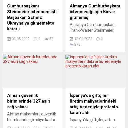
etti. Ukrayna’nın Paris
konuşmasında, Covid-19
Cumhurbaşkanı
Almanya Cumhurbaşkanı
Büyükelçiliği de resmi
aşısı ve seçimlere ilişkin
Steinmeier istenmemişti:
istenmediği için Kiev’e
Twitter hesabından
açıklamalarda bulundu.
Başbakan Scholz
gitmemiş
Paris’teki gösteriye katılım
Covid-19 aşılarının
Ukrayna’ya gitmemekte
Almanya Cumhurbaşkanı
çağrısında bulundu.
güvenliğine ve yararına
kararlı
Frank-Walter Steinmeier,
Paris’teki gösteriye Belediye
vurgu yapan...
Almanya Başbakanı Olaf
Ukrayna’nın başkenti Kiev’de
Başkanı...
03.05.2022
0
57
13.04.2022
0
Scholz, Cumhurbaşkanı
istenmediği için ziyarette
379
Frank-Walter Steinmeier’in
bulunamadığını söyledi.
Ukrayna’ya ziyaret talebinin
Alman Cumhurbaşkanı
reddedilmesinin, kendisinin
Steinmeier, Varşova’da
bu ülkeyi ziyaret etmesinin
yaptığı açıklamada, Polonya
önünde bir engel teşkil
Cumhurbaşkanı Andrej
ettiğini söyledi. Başbakan
Duda’nın Ukrayna ile ortak
Scholz, ZDF televizyon
Avrupa dayanışmasının
kanalında Ukrayna’daki
güçlü bir işaretini vermek
savaşa ilişkin soruları
için Baltık ülkelerinin devlet
Alman güvenlik
İspanya’da çiftçiler
yanıtlarken, Almanya
başkanlarıyla birlikte Kiev’e
birimlerinde 327 aşırı
üretim maliyetlerindeki
Cumhurbaşkanı’nın
gitmeyi teklif ettiğini belirtti.
sağ vakası
artış nedeniyle protesto
ziyaretinin reddedilmesinin
Steinmeier Ukrayna ile
kararı aldı
Alman makamları, güvenlik
kayda değer bir olay
dayanışma göstermek
birimlerinde, şimdiye kadar
İspanya’da çiftçiler, artan
olduğunu hatırlattı. Scholz,
amacıyla Kiev’e...
bilinenden çok daha fazla
üretim maliyetlerinden ve
Cumhurbaşkanı