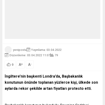
yeniposta
Yayınlama: 03.04.2022
Düzenleme: 03.04.2022 11:07
79
A
A
+
-
0
İngiltere’nin başkenti Londra’da, Başbakanlık
konutunun önünde toplanan yüzlerce kişi, ülkede son
aylarda rekor şekilde artan fiyatları protesto etti.