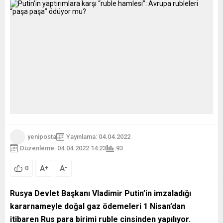
yeniposta
Yayınlama: 04.04.2022
Düzenleme: 04.04.2022 14:23
93
A
A
+
-
0
Rusya Devlet Başkanı Vladimir Putin’in imzaladığı
kararnameyle doğal gaz ödemeleri 1 Nisan’dan
itibaren Rus para birimi ruble cinsinden yapılıyor.