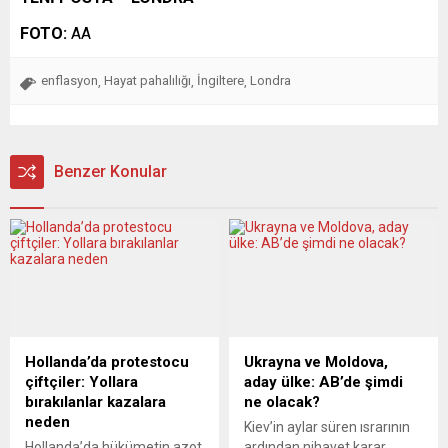
FOTO:
AA
enflasyon
Hayat pahalılığı
İngiltere
Londra
,
,
,
Benzer Konular
Hollanda’da protestocu
Ukrayna ve Moldova,
çiftçiler: Yollara
aday ülke: AB’de şimdi
bırakılanlar kazalara
ne olacak?
neden
Kiev’in aylar süren ısrarının
Hollanda’da hükümetin azot
ardından nihayet karar