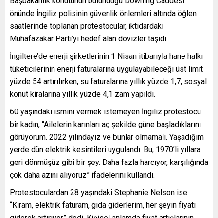
Başbakanlık konutunun bulunduğu Downing Caddesi
önünde İngiliz polisinin güvenlik önlemleri altında öğlen
saatlerinde toplanan protestocular, iktidardaki
Muhafazakâr Parti’yi hedef alan dövizler taşıdı.
İngiltere’de enerji şirketlerinin 1 Nisan itibarıyla hane halkı
tüketicilerinin enerji faturalarına uygulayabileceği üst limit
yüzde 54 artırılırken, su faturalarına yıllık yüzde 1,7, sosyal
konut kiralarına yıllık yüzde 4,1 zam yapıldı.
60 yaşındaki ismini vermek istemeyen İngiliz protestocu
bir kadın, “Ailelerin karınları aç şekilde güne başladıklarını
görüyorum. 2022 yılındayız ve bunlar olmamalı. Yaşadığım
yerde dün elektrik kesintileri uygulandı. Bu, 1970’li yıllara
geri dönmüşüz gibi bir şey. Daha fazla harcıyor, karşılığında
çok daha azını alıyoruz” ifadelerini kullandı.
Protestoculardan 28 yaşındaki Stephanie Nelson ise
“Kiram, elektrik faturam, gıda giderlerim, her şeyin fiyatı
giderek artırıyor” dedi. Kişisel anlamda fiyat artışlarının