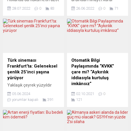
emisyonunu azaltmaya
verildi: Perşembe günü
28.07.2022
0
83
26.06.2022
0
71
yönelik kararlarını protesto
gerçekleştirilen AB
için yollara bıraktığı saman
zirvesinde, Ukrayna ve
balyaları ve lastikler,
Moldova aday ülke ilan
zincirleme kazaya sebep
edildi. Gürcistan hakkındaki
oldu. Polis yetkililerinden
karar daha ileri bir tarihe
yapılan açıklamada, ülkenin
ertelendi. Batı Balkan
kuzeyinde yer alan Friesland
devletlerinden temsilcilerle
bölgesinde yollara bırakılan
yapılan görüşmelerde ise
saman balyalarına çarpan
ilerleme kaydedilemedi.
Türk sineması
Otomatik Bilgi
araçların kaza yaptığı
Avrupa basını, Brüksel’in
Frankfurt‘ta: Geleneksel
Paylaşımında “KVKK”
bildirildi. Zincirleme kaza
AB’nin genişlemesi
şenlik 25’inci yaşına
çare mi? “Aykırılık
sebebiyle herhangi bir can
meselesindeki ciddiyetini
yürüyor
iddiasıyla kurtuluş
kaybı ve yaralı olmadığı
irdeliyor. GOŚĆ NIEDZIELNY
imkânsız”
Yaklaşık çeyrek yüzyıldır
aktarılan açıklamada,...
(Polonya) KARAR AYLAR...
düzenlenen geleneksel
Yeni Posta haber portalının
05.06.2024
02.10.2021
0
Frankfurt Türk Film
YouTube kanalında
yorumlar kapalı
391
121
Festivali’nde, daha önceki
“Hakkınız Var” adlı
yıllarda olduğu gibi Türk
programda avukat Bilal
sinemasına emek veren
Erdoğan “Finansal Hesap
sanatçılarımız unutulmadı.
Bilgilerinin Otomatik
Vefa ve onur ödülleri
Değişimi Anlaşması”na