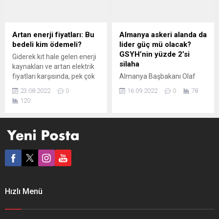
dağıtıldı, geçtiğimiz yıl
ilişkin olarak bu hafta da çok
yaşamını yitiren sanatçılar
önemli uyarılarda bulundu.
ve sinema emektarları,
Hukukçu Bilal Gümüş’ün
altında ölüm tarihleri yerine
sorularını yanıtlayan BAB
Artan enerji fiyatları: Bu
Almanya askeri alanda da
“sonsuzluk“ sembolünün yer
Hukuk ve Danışmanlık’tan
bedeli kim ödemeli?
lider güç mü olacak?
aldığı fotoğraflarıyla
Bilal Erdoğan programda
GSYH’nin yüzde 2’si
Giderek kıt hale gelen enerji
anıldılar.Önceki akşam
“Kişisel Verileri Koruma
silaha
kaynakları ve artan elektrik
Yönetmen Tolga Örnek’in
Kurumu’ na (KVKK) dilekçe
fiyatları karşısında, pek çok
Almanya Başbakanı Olaf
büyük yazar Aziz...
ile başvurarak bildirim...
AB ülkesinde ekonominin
Scholz, ülke savunması için
23.08.2022
0
16.09.2022
0
78
nasıl kurtarılacağı ve halkın
her yıl Gayrisafi Yurt İçi
120
üzerindeki yükün nasıl
Hasıla’nın (GSYH) yüzde 2’si
hafifletileceği konuşuluyor.
kadar kaynak ayıracaklarını
Avrupa basınında aşırı gelir
belirtti. Savunma
vergileri, sübvansiyonlar,
Bakanlığının Berlin’de
tasarruf potansiyelleri ve
düzenlediği toplantıda
siyasetin rolüne dair
konuşan Olaf Scholz,
hararetli bir tartışma
“Savunma bütçesini
yürüyor. LA LIBRE BELGIQUE
GSYH’nin yüzde 2’sine
(Belçika) HEDEFE YÖNELİK
çıkaracağımıza dair daha
Hızlı Menü
TEDBİRLER GEREK La...
önce yaptığım açıklamam
geçerliliğini koruyor” dedi.
Scholz, ordunun