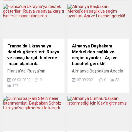
Fransa’da Ukrayna’ya
Almanya Başbakanı
destek gösterileri: Rusya
Merkel’den sağlık ve
ve savaş karşıtı binlerce
seçim uyarıları: Aşı ve
insan alanlarda
Laschet gerekli!
Fransa’da, Rusya’nın
Almanya Başbakanı Angela
Ukrayna’ya saldırısını
Merkel, koronavirüs (Covid-
06.03.2022
0
07.09.2021
0
83
protesto etmek ve Ukrayna
19) aşısının “güvenli” ve “işe
127
halkına destek vermek
yaradığını” belirterek,
amacıyla gösteriler
vatandaşlara aşı olma
düzenlendi. Fransa’da,
çağrısı yaparken, seçimden
başkent Paris başta olmak
“sol bir hükümet” çıkmaması
üzere Lille, Lyon dahil birçok
gerektiğini belirtti. Başbakan
kentte toplanan göstericiler,
Merkel, 26 Eylül’deki genel
Rusya’nın Ukrayna’ya
seçimler öncesi Federal
yönelik savaşını protesto
Mecliste yaptığı son