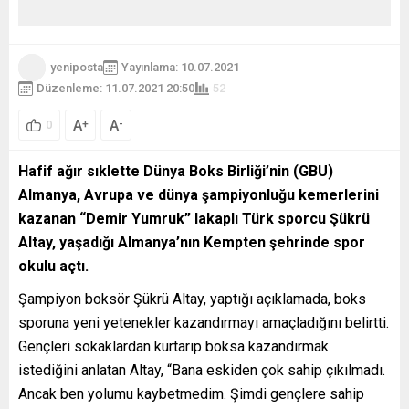
yeniposta
Yayınlama: 10.07.2021
Düzenleme: 11.07.2021 20:50
52
A
A
+
-
0
Hafif ağır sıklette Dünya Boks Birliği
’
nin (GBU)
Almanya, Avrupa ve dünya şampiyonluğu kemerlerini
kazanan “Demir Yumruk” lakaplı Türk sporcu Şükrü
Altay, yaşadığı Almanya’nın Kempten şehrinde spor
okulu açtı.
Şampiyon boksör Şükrü Altay, yaptığı açıklamada, boks
sporuna yeni yetenekler kazandırmayı amaçladığını belirtti.
Gençleri sokaklardan kurtarıp boksa kazandırmak
istediğini anlatan Altay, “Bana eskiden çok sahip çıkılmadı.
Ancak ben yolumu kaybetmedim. Şimdi gençlere sahip