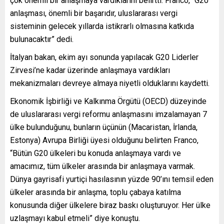
çok önemli bir anlaşmaya vardıklarını belirtti. Franco, “G20
anlaşması, önemli bir başarıdır, uluslararası vergi
sisteminin gelecek yıllarda istikrarlı olmasına katkıda
bulunacaktır” dedi.
İtalyan bakan, ekim ayı sonunda yapılacak G20 Liderler
Zirvesi’ne kadar üzerinde anlaşmaya vardıkları
mekanizmaları devreye almaya niyetli olduklarını kaydetti.
Ekonomik İşbirliği ve Kalkınma Örgütü (OECD) düzeyinde
de uluslararası vergi reformu anlaşmasını imzalamayan 7
ülke bulunduğunu, bunların üçünün (Macaristan, İrlanda,
Estonya) Avrupa Birliği üyesi olduğunu belirten Franco,
“Bütün G20 ülkeleri bu konuda anlaşmaya vardı ve
amacımız, tüm ülkeler arasında bir anlaşmaya varmak.
Dünya gayrisafi yurtiçi hasılasının yüzde 90’ını temsil eden
ülkeler arasında bir anlaşma, toplu çabaya katılma
konusunda diğer ülkelere biraz baskı oluşturuyor. Her ülke
uzlaşmayı kabul etmeli” diye konuştu.