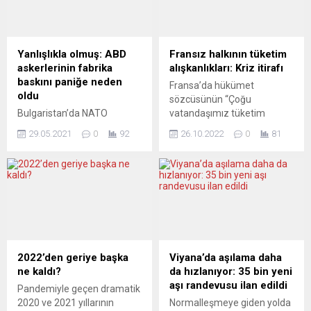
Yanlışlıkla olmuş: ABD
Fransız halkının tüketim
askerlerinin fabrika
alışkanlıkları: Kriz itirafı
baskını paniğe neden
Fransa’da hükümet
oldu
sözcüsünün “Çoğu
Bulgaristan’da NATO
vatandaşımız tüketim
tatbikatı sırasında yanlış
alışkanlıklarını değiştirmek
29.05.2021
0
92
26.10.2022
0
81
talimat aldıkları tahmin
zorunda kaldı” ifadeleri
edilen 7 ABD askerinin, bir
krizin boyutlarını yeniden
ayçiçek fabrikasına
tartışmaya açtı. Fransa
düzenledikleri baskın paniğe
Hükümet Sözcüsü Olivier
neden oldu. Ulusal basına
Veran, birçok Fransız’ın,
yansıyan haberlere göre,
tüketim alışkanlıklarını
Çeşnigirovo Hava Üssü
değiştirmek zorunda
yakınlarında yapılan “Swift
kaldığını söyledi. Bakanlar
Response” adlı NATO
Kurulu toplantısı sonrasında
2022’den geriye başka
Viyana’da aşılama daha
tatbikatına katılan 7 ABD
düzenlenen basın
ne kaldı?
da hızlanıyor: 35 bin yeni
askeri, yanlışlıkla bölgedeki
toplantısında konuşan
aşı randevusu ilan edildi
Pandemiyle geçen dramatik
bir ayçiçek fabrikasına
Veran, yükselen enerji
2020 ve 2021 yıllarının
Normalleşmeye giden yolda
baskın düzenledi. Yanlış
fiyatlarına ilişkin hükümetin