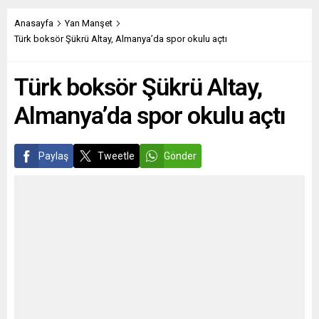
(Destatis), Aralık 2021’de
düzenlenen oturumda
Almanya’dan AB dışı
ödülün Navalnıy’a verildiğini
Anasayfa
Yan Manşet
ülkelere yapılan ihracat
duyurdu. AP Başkanı David
Türk boksör Şükrü Altay, Almanya’da spor okulu açtı
verilerini açıkladı. Buna göre,
Sassoli de yaptığı
Almanya’dan AB dışı
açıklamada, “(Navalnıy)
Türk boksör Şükrü Altay,
ülkelere ihracat,...
Vladimir Putin rejiminin
yolsuzluğuna karşı tutarlı bir
Almanya’da spor okulu açtı
şekilde...
Paylaş
Tweetle
Gönder