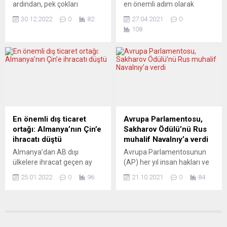
ardından, pek çokları
en önemli adım olarak
talimat aldıkları tahmin...
bugüne kadar aldığı farklı
toparlanmayı sağlayacak bir
görülen aşılamanın hız
önlemlere değindi. Veran,...
30.12.2022
0
82
27.04.2021
0
yıl olacağını ummuştu.
kazanması için Viyana
108
Ancak Ukrayna’ya açılan
yönetimi 35 bin ek aşı için
savaş, hızla yükselen
randevu kapısı açtığını
enflasyon ve iklim
duyurdu. Viyana’da
değişikliğinin etkileri, yine
yayımlanan Yeni Vatan
2022’ye yönelik
gazetesinin haberine göre,
değerlendirmeleri de ağırlıklı
randevularda, riskli ve
olarak olumsuz kılıyor.
yüksek riskli kişilerin yanı
Ancak yapıcı yaklaşımlar da
sıra ilk kez psikiyatrik
yok değil. PRİMORSKE
hastalığı olan hastalara da
En önemli dış ticaret
Avrupa Parlamentosu,
NOVİCE (Slovakya) AÇLIK VE
öncelik verilecek. Viyana
ortağı: Almanya’nın Çin’e
Sakharov Ödülü’nü Rus
GÖÇ Primorske novice,...
yönetimi aşılamaya...
ihracatı düştü
muhalif Navalnıy’a verdi
Almanya’dan AB dışı
Avrupa Parlamentosunun
ülkelere ihracat geçen ay
(AP) her yıl insan hakları ve
yıllık bazda yüzde 6,8
düşünce özgürlüğü alanında
25.01.2022
0
96
21.10.2021
0
84
artarak 53 milyar avroya
verdiği Sakharov Ödülü’ne
ulaşırken, ülkenin en önemli
bu yıl Rus muhalif Aleksey
ticaret ortağı Çin’e ihracat
Navalnıy layık görüldü. AP
ise yüzde 7,9 azaldı. Alman
Başkan Yardımcısı Heidi
Federal İstatistik Dairesi
Hautala, Strasbourg’da