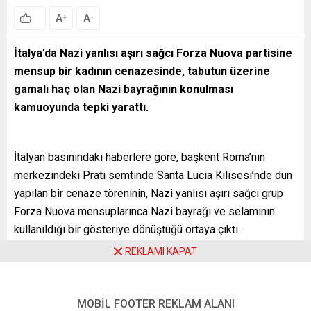
A
A
+
-
İtalya’da Nazi yanlısı aşırı sağcı Forza Nuova partisine
mensup bir kadının cenazesinde, tabutun üzerine
gamalı haç olan Nazi bayrağının konulması
kamuoyunda tepki yarattı.
İtalyan basınındaki haberlere göre, başkent Roma’nın
merkezindeki Prati semtinde Santa Lucia Kilisesi’nde dün
yapılan bir cenaze töreninin, Nazi yanlısı aşırı sağcı grup
Forza Nuova mensuplarınca Nazi bayrağı ve selamının
kullanıldığı bir gösteriye dönüştüğü ortaya çıktı.
REKLAMI KAPAT
44 yaşında hayatını kaybeden Alessia Augello’nun Santa
Lucia Kilisesi’ndeki cenaze töreni çıkışında, aşırı sağcıların
tabutun üzerine gamalı haç bulunan Nazi bayrağı koyduğu
MOBİL FOOTER REKLAM ALANI
ve cenazeyi, Roma veya Nazi selamı olarak bilinen Nazi