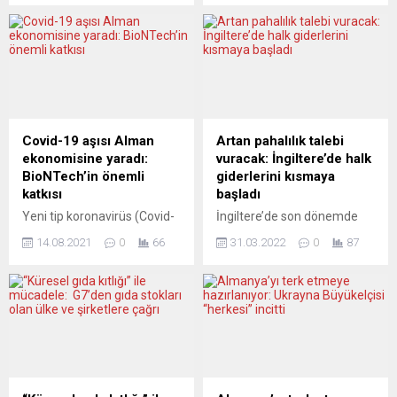
gazetesinin haberine göre,
geriledi. Merkezi
af talebi, “İskoçya’nın
Almanya’nın Mannheim
Cadıları” adlı bir grup
kentinde bulunan ZEW’den
tarafından yürütülen 2 yıllık
yapılan açıklamaya göre,
bir kampanyanın sonucu
kurumsal yatırımcı ve
olarak İskoçya
analistlerin gelecek 6 aya
Parlamentosuna geldi. Bir
ilişkin beklentilerini ölçen
parlamento komitesi de
ZEW Ekonomik Güven
Covid-19 aşısı Alman
Artan pahalılık talebi
konuyu hükümete iletti.
Endeksi, yarı iletkenler (çip)
ekonomisine yaradı:
vuracak: İngiltere’de halk
Hükümet, şimdi 1563-1736
gibi önemli ürünlerin
BioNTech’in önemli
giderlerini kısmaya
yıllarında Cadılık Yasası
eksikliğine ilişkin endişelerle
katkısı
başladı
uyarınca...
ekimde...
Yeni tip koronavirüs (Covid-
İngiltere’de son dönemde
19) salgınıyla biyoteknoloji
artan hayat pahalılığı
14.08.2021
0
66
31.03.2022
0
87
sektörünün yıldızı parlarken,
karşısında tüketicilerin artık
salgına karşı geliştirilen aşı
ısınma ve beslenme gibi
Alman ekonomisine de ivme
zorunlu giderlerinden
kazandırdı. Covid-19
kesintiye gitmeye başladığı
salgınında geliştirdiği aşı
bildirildi. Sosyal barışın
Alman biyoteknoloji firması
tehlikeye düşmesinden
BioNTech’i ülkenin en büyük
korkuluyor. İngiliz Ulusal
ilaç üreticilerinden biri haline
İstatistik Dairesi (ONS),
getirirken, şirket tarafından
toplam 13 bin kişinin