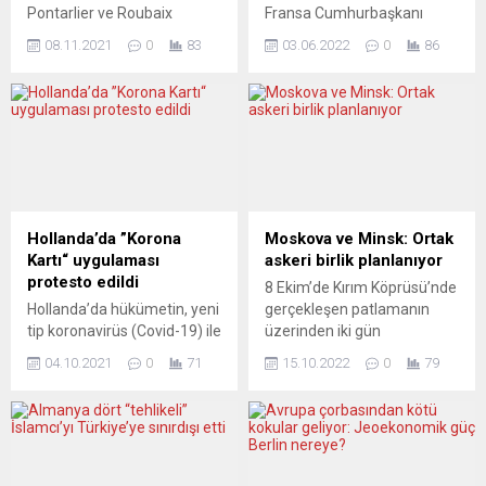
Pontarlier ve Roubaix
Fransa Cumhurbaşkanı
kentlerinde Diyanet İşleri
Emmanuel Macron’un
08.11.2021
0
83
03.06.2022
0
86
Türk-İslam Birliğine (DİTİB)
okullardaki “dini anımsatıcı
bağlı üç caminin duvarlarına
kıyafetler giyilmesine” ilişkin
haç çizildi ve İslam karşıtı
iddialar hakkında daha net
yazılar yazıldı. DİTİB’den
bilgi istediği aktarıldı.
yapılan açıklamada,
L’Opinion gazetesi Milli
Montlebon, Pontarlier ve
Eğitime bağlı okullarda
Roubaix’deki camilerinin
“İslami kıyafet epidemisi”
duvarlarına haç çizildiği ve
başladığını ileri sürdü. Söz
İslam karşıtı yazıların
konusu gazetede, son
Hollanda’da ”Korona
Moskova ve Minsk: Ortak
yazıldığı belirtildi. “Barış ve
aylarda ülkedeki birçok
Kartı“ uygulaması
askeri birlik planlanıyor
huzur yuvası camilerimize
lisede bol elbise giyen kızlar
protesto edildi
8 Ekim’de Kırım Köprüsü’nde
yapılan çirkin saldırıyı kınıyor,
ve uzun tunik (kamis) giyen
Hollanda’da hükümetin, yeni
gerçekleşen patlamanın
cemaatimize...
erkek öğrenciler görüldüğü
tip koronavirüs (Covid-19) ile
üzerinden iki gün
iddia...
mücadelede 25 Eylül’den
geçmişken, Belarus lideri
04.10.2021
0
71
15.10.2022
0
79
itibaren özellikle sosyal
Lukaşenka Rusya’yla ortak
faaliyetlere girişlerde aşı,
bir bölgesel askeri birlik
test ve önceden Covid-19
kurmak istediklerini açıkladı.
geçirenlere verilen „Korona
Birliğin Belarus’ta
Kartı“ uygulamasını zorunlu
konuşlandırılması
hale getirmesi, yaklaşık 25
planlanıyor. Lukaşenka buna