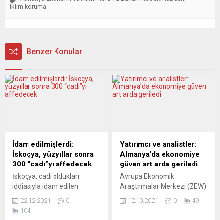
iklim koruma
Benzer Konular
İdam edilmişlerdi:
Yatırımcı ve analistler:
İskoçya, yüzyıllar sonra
Almanya’da ekonomiye
300 “cadı”yı affedecek
güven art arda geriledi
İskoçya, cadı oldukları
Avrupa Ekonomik
iddiasıyla idam edilen
Araştırmalar Merkezi (ZEW)
yaklaşık 300 kişiyi yüzyıllar
Ekonomik Güven Endeksi,
22.12.2021
0
12.10.2021
0
49
sonra affetmeye
ekimde geçen aya göre 4,3
104
hazırlanıyor. Times
puan azalarak 22,3’e