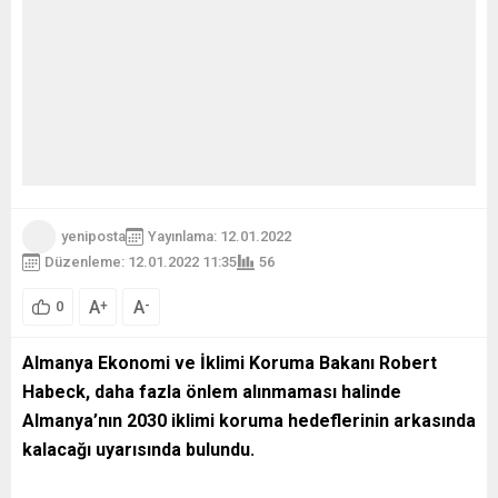
yeniposta
Yayınlama: 12.01.2022
Düzenleme: 12.01.2022 11:35
56
A
A
+
-
0
Almanya Ekonomi ve İklimi Koruma Bakanı Robert
Habeck, daha fazla önlem alınmaması halinde
Almanya’nın 2030 iklimi koruma hedeflerinin arkasında
kalacağı uyarısında bulundu.