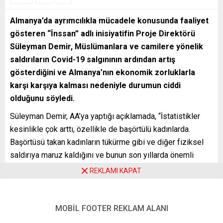
Almanya’da ayrımcılıkla mücadele konusunda faaliyet
gösteren “İnssan” adlı inisiyatifin Proje Direktörü
Süleyman Demir, Müslümanlara ve camilere yönelik
saldırıların Covid-19 salgınının ardından artış
gösterdiğini ve Almanya’nın ekonomik zorluklarla
karşı karşıya kalması nedeniyle durumun ciddi
olduğunu söyledi.
Süleyman Demir, AA’ya yaptığı açıklamada, “İstatistikler
kesinlikle çok arttı, özellikle de başörtülü kadınlarda.
Başörtüsü takan kadınların tükürme gibi ve diğer fiziksel
saldırıya maruz kaldığını ve bunun son yıllarda önemli
ölçüde arttığını görüyoruz” dedi.
REKLAMI KAPAT
Mevcut istatistiklerin tüm saldırıları yansıtmadığını, çünkü
pek çok saldırının rapor edilmediğini vurgulayan Demir,
MOBİL FOOTER REKLAM ALANI
“Birçok Müslüman şikayetlerinin ciddiye alınmayacağını