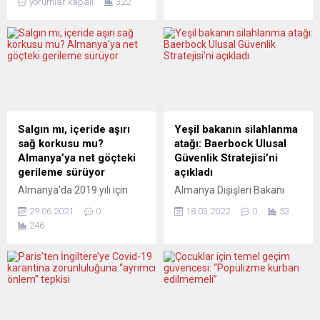
yorumlar kapalı
322
merkezli büyük depremin
göçmenleri denizde geri
yıldönümü dolayısıyla
itmesini ve AB Sınır Koruma
Avrupa’da da çeşitli
Ajansının (Frontex) bu
etkinlikler düzenlenmeye
olaylardaki rolünü, geri
devam ediyor.
itmeleri kanıtlarıyla ortaya
Depremzedelerle ve
koyan gazetecilerden
bölgeyle örnek dayanışma
dinledi. Ege Denizi’ndeki geri
gösteren Mesnet e.V.
itmeleri haberleştiren ve
derneğinin girişimleriyle ve
bunları “Lighthouse Reports”
Salgın mı, içeride aşırı
Yeşil bakanın silahlanma
çok sayıda stk’nın desteğiyle
sitesiyle Der Spiegel
sağ korkusu mu?
atağı: Baerbock Ulusal
6 Şubat 2024 salı günü
dergisinde yayımlayan
Almanya’ya net göçteki
Güvenlik Stratejisi’ni
Schlossplatz meydanında
gazeteciler Klaas van Dijken
gerileme sürüyor
açıkladı
bir anma ve dayanışma...
ile Steffen Lüdke, AP’nin
Almanya’da 2019 yılı için
Almanya Dışişleri Bakanı
Sivil...
327 bin olarak açıklanan net
Annalena Baerbock, Avrupa
29.06.2021
0
18.03.2022
0
53
göç sayısı, 2020’de yaklaşık
savunma sanayisinin daha
246
220 bine gerileyerek
da güçlendirilmesi
düşüşünü 5’inci yıla taşıdı.
gerektiğini söyledi. Ulusal
Türkiye’den geçen
Güvenlik Stratejisini
Almanya’ya gelenlerin sayısı
açıklayan Annalena
30 bini aştı. Ancak,
Baerbock, Rusya’nın
Türkiye’ye göçenlerin sayısı
Ukrayna’ya savaş açmasının
da 22 bini geçti Almanya
Avrupa güvenliği üzerinde