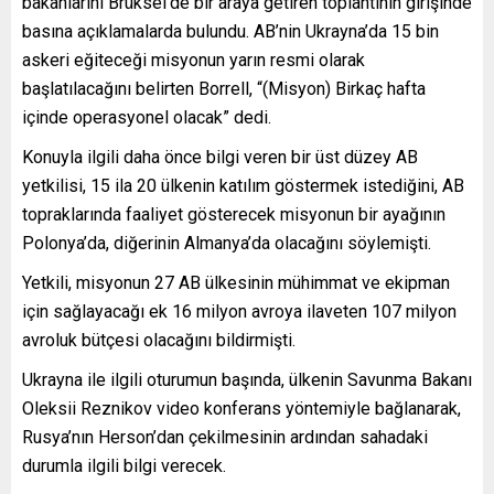
bakanlarını Brüksel’de bir araya getiren toplantının girişinde
basına açıklamalarda bulundu. AB’nin Ukrayna’da 15 bin
askeri eğiteceği misyonun yarın resmi olarak
başlatılacağını belirten Borrell, “(Misyon) Birkaç hafta
içinde operasyonel olacak” dedi.
Konuyla ilgili daha önce bilgi veren bir üst düzey AB
yetkilisi, 15 ila 20 ülkenin katılım göstermek istediğini, AB
topraklarında faaliyet gösterecek misyonun bir ayağının
Polonya’da, diğerinin Almanya’da olacağını söylemişti.
Yetkili, misyonun 27 AB ülkesinin mühimmat ve ekipman
için sağlayacağı ek 16 milyon avroya ilaveten 107 milyon
avroluk bütçesi olacağını bildirmişti.
Ukrayna ile ilgili oturumun başında, ülkenin Savunma Bakanı
Oleksii Reznikov video konferans yöntemiyle bağlanarak,
Rusya’nın Herson’dan çekilmesinin ardından sahadaki
durumla ilgili bilgi verecek.