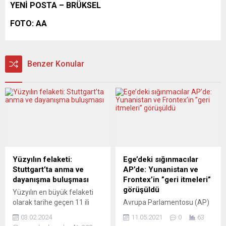
YENİ POSTA – BRÜKSEL
FOTO: AA
Benzer Konular
Yüzyılın felaketi:
Ege’deki sığınmacılar
Stuttgart’ta anma ve
AP’de: Yunanistan ve
dayanışma buluşması
Frontex’in ”geri itmeleri”
görüşüldü
Yüzyılın en büyük felaketi
olarak tarihe geçen 11 ili
Avrupa Parlamentosu (AP)
yerle bir eden
milletvekilleri, Ege
03.02.2024
11.05.2021
0
63
Kahramanmaraş
Denizi’nde Yunanistan’ın