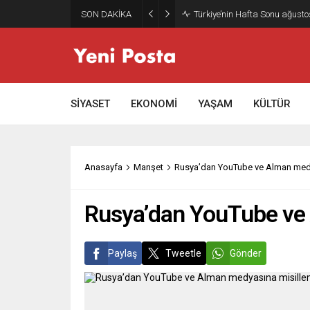
SON DAKİKA
Türkiye’nin Hafta Sonu ağusto
SİYASET
EKONOMİ
YAŞAM
KÜLTÜR
Anasayfa
Manşet
Rusya’dan YouTube ve Alman medy
Rusya’dan YouTube ve 
Paylaş
Tweetle
Gönder