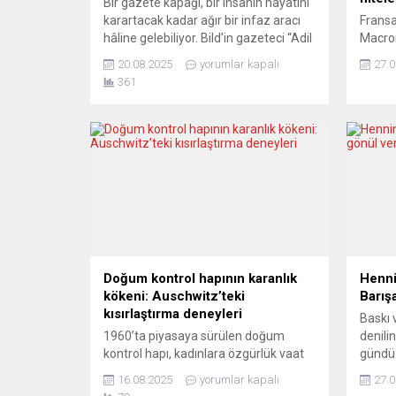
Bir gazete kapağı, bir insanın hayatını
karartacak kadar ağır bir infaz aracı
Frans
hâline gelebiliyor. Bild’in gazeteci “Adil
Macron
Palta” tercihi, sosyal yardım
1962’d
20.08.2025
yorumlar kapalı
27.0
suistimalini manşete taşıyarak
“katli
361
milyonlarca göçmenin ve işçinin
karşı 
yaşadığı ekonomik çöküşü bir kez
ülkesi
daha gölgelemeye yaradı.
nitele
Almanya’nın en çok satan gazetesi
Saray
BİLD, Türk kökenli gazeteci Adil
Cezayi
Palta’yı geçen cumartesi günü...
adlandı
bir ar
basın 
Cezayi
Doğum kontrol hapının karanlık
Henni
kökeni: Auschwitz’teki
Barış
kısırlaştırma deneyleri
Baskı 
1960’ta piyasaya sürülen doğum
denili
kontrol hapı, kadınlara özgürlük vaat
gündü
etti. Ancak bu özgürlüğün ardında,
toplum
16.08.2025
yorumlar kapalı
27.0
Auschwitz’te yüzlerce Yahudi kadını
tutumu