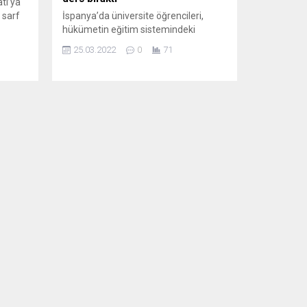
tı’ya
 sarf
İspanya’da üniversite öğrencileri,
hükümetin eğitim sistemindeki
reformlarını protesto etmek için ders
25.03.2022
0
71
si
bırakma eylemi yaptı. Ülke genelinde
ada,
yapılan eylemlerde en büyük olaylar
keler
34 öğrencinin gözaltına alındığı Bask
ğini,
bölgesinde çıktı. Vitoria kentindeki
ığını
Bask Üniversitesi’nde binalara zarar
in ne
verdikleri gerekçesiyle öğrencilere
polis müdahale etti. Öğrenciler,
İspanya’nın 24 büyük kentindeki
üniversite kampüslerinde ve
sokaklarda...