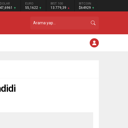
DOLAR
EURO
BIST 100
BITCOIN
47,6961
55,1622
13.779,39
$64929
didi