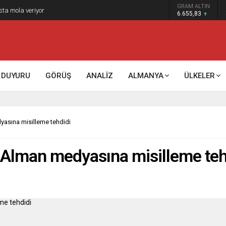
GRAM ALTIN
sta mola veriyor
6.655,83
DUYURU
GÖRÜŞ
ANALİZ
ALMANYA
ÜLKELER
asına misilleme tehdidi
Alman medyasına misilleme teh