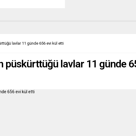
nereye gitseler beraberlerinde
ve mücadeleyi taşırlar. Havanın
esine ön ayak olurlar.
da belli bir saygınlık kazanmış
esin gıpta ile baktığı böylesi
, sayıları az da olsa,...
tüğü lavlar 11 günde 656 evi kül etti
 püskürttüğü lavlar 11 günde 656