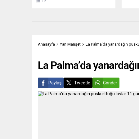
79
kobay olarak kullanıp kısırlaştıran Nazi
Onlar 
doktor Carl Clauberg’in acımasız
coşku 
deneyleri yatıyor. AUSCHWITZ’İN 10.
değişm
BLOK’UNDAN MODERN TIBBA Naziler,
Toplum
Yahudi ve Roman kadınları “ırksal
ve herk
olarak değersiz” görüyordu. Jinekolog
kişileri
Carl Clauberg, Heinrich Himmler’in
Anasayfa
Yan Manşet
La Palma’da yanardağın püskürt
desteğiyle Auschwitz’teki...
La Palma’da yanardağın
Paylaş
Tweetle
Gönder