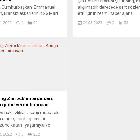
Çin Devlet Başkanı Şi Cinping, Ba
a Cumhurbaşkanı Emmanuel
alışılmadık derecede sert sözler
, Fransız askerlerinin 26 Mart
etti. Çin’in resmi haber ajansı
e Cezayir’de yaptığı
Xinhua’ya göre Şi, Pekin’de
1.2022
0
99
09.03.2023
0
55
amda“ Cezayir’in bağımsızlığına
gerçekleşen Ulusal Halk Kongre
“onlarca Fransız’ın ölmesini“
kapsamında yaptığı bir konuşm
 için affedilemez suç olarak
Çin’in ABD liderliğindeki Batılı ül
ndirdi. Macron, Elysee
tarafından tamamen izole edildi
ı’nda, sömürge döneminde
kuşatıldığını ve baskı altına alınd
r’de “kara ayak” olarak
söyledi. Yorumcular, bu ifadeler
rılan Fransızların temsilcileriyle
anlama geldiğini irdeliyor....
aya geldi. Görüşmenin ardından
toplantısı düzenleyen Macron,
r’de dünyaya gelen bu...
ng Zierock’un ardından:
a gönül veren bir insan
ve haksızlıklara karşı mücadele
nce her şehirde gecesini
züne katan, yaşamıyla ve
sal sorunlar karşısındaki
5.2022
0
222
yla öne çıkan insanlar vardır.