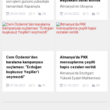
Başbakanı baskı altında
son işlem gününü yükselişle
konuşma yaptı 60 yıl önce
tamamladı. Kapanışta
Almanya’nın Ukrayna
imzalanan işgücü
gösterge endeks Stoxx
savaşındaki temkinli tutumu
anlaşmasının milyonlarca
09.09.2022
0
38
24.04.2022
0
70
Europe 600 yüzde 1,52
Başbakan Scholz’u
Türk...
artışla 420,37 puana çıktı.
eleştirilerin odağına oturttu.
İngiltere’de FTSE 100
Muhalefetten Hıristiyan
endeksi yüzde 1,23 artarak
Birlik, haftaya meclise
7.351,07, Almanya’da DAX
getirmeyi planladığı
30 endeksi yüzde 1,43
önergeyle koalisyonda
değer kazanarak 13.088,21,
çatlak yaratmayı hedefliyor.
Fransa’da CAC 40 endeksi
Ukrayna
yüzde 1,41 yükselerek
savaşındaki temkinli tutumu
Cem Özdemir’den
Almanya’da PKK
6.212,33 ve İtalya’da FTSE
nedeniyle son haftalarda
karalama kampanyası
mensuplarına çeşitli
MIB 30...
muhalefet, Sosyal
suçlaması: “Erdoğan
hapis cezaları verildi
Demokrat Parti’li (SPD)
kuşkusuz Yeşiller’i
Almanya’da Stuttgart
Başbakan Olaf Scholz’u sert
seçmezdi”
Yüksek Eyalet Mahkemesi
biçimde hedef alıyordu.
Yeşiller partili Cem Özdemir,
(OLG), PKK üyesi 5 kişiye
Şimdi onlara, koalisyon
07.06.2021
0
91
01.05.2021
0
69
partisine ve başbakan adayı
terör örgütü üyeliği
ortağı Hür Demokrat Parti
Annalena Baerbock’a
gerekçesiyle 1,5 yıl ile 4 yıl 3
(FDP) ile...
yönelik karalamaların
ay arasında değişen hapis
arkasında Türk aktivistlerin
cezaları verdi. Stuttgart
ve Rusya’nın olduğunu iddia
Yüksek Eyalet