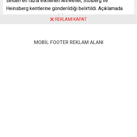
selden en fazla etkilenen Ahrweiler, Stolberg ve
Heinsberg kentlerine gönderildiği belirtildi. Açıklamada
görüşlerine yer verilen DİTİB Genel Başkanı Kazım
REKLAMI KAPAT
Türkmen, sel felaketinin yaşandığı günden itibaren
bölgelere yakın çevredeki derneklerden sel mağdurlarına
yardım eli uzatıldığını ifade etti.
MOBİL FOOTER REKLAM ALANI
DİTİB teşkilatına bağlı derneklerin, yerinde bilfiil yardım
götürmeye devam ettiğini belirten Türkmen, şunları
kaydetti:
“Ahrweiler, Stolberg ve Heinsberg kentlerine
yardımlarımızı gönderdik. Bunun dışında Marl cami
derneğimiz 1000 adet lahmacun hazırlayarak afetzedelere
ikram ettiler. Ayrıca 2 bin avro bağışta da bulundular. Yine
Ransbach Baumbach, Selters, Neuwied, Koblenz ve
Andernach cami derneklerimiz hem lahmacun, poğaça, su,
ayran ve meyve suyundan oluşan yardım paketleri
dağıttılar hem de nakdi yardımda bulundular ve yürütülen