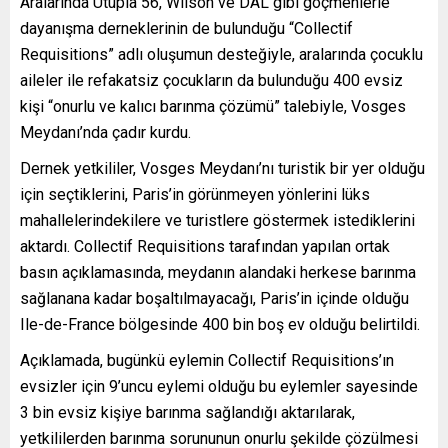
Aralarında Utupia 56, Wilson ve DAL gibi göçmenlerle
dayanışma derneklerinin de bulunduğu “Collectif
Requisitions” adlı oluşumun desteğiyle, aralarında çocuklu
aileler ile refakatsiz çocukların da bulunduğu 400 evsiz
kişi “onurlu ve kalıcı barınma çözümü” talebiyle, Vosges
Meydanı’nda çadır kurdu.
Dernek yetkililer, Vosges Meydanı’nı turistik bir yer olduğu
için seçtiklerini, Paris’in görünmeyen yönlerini lüks
mahallelerindekilere ve turistlere göstermek istediklerini
aktardı. Collectif Requisitions tarafından yapılan ortak
basın açıklamasında, meydanın alandaki herkese barınma
sağlanana kadar boşaltılmayacağı, Paris’in içinde olduğu
Ile-de-France bölgesinde 400 bin boş ev olduğu belirtildi.
Açıklamada, bugünkü eylemin Collectif Requisitions’ın
evsizler için 9’uncu eylemi olduğu bu eylemler sayesinde
3 bin evsiz kişiye barınma sağlandığı aktarılarak,
yetkililerden barınma sorununun onurlu şekilde çözülmesi