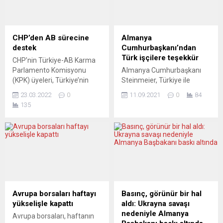
CHP’den AB sürecine
Almanya
destek
Cumhurbaşkanı’ndan
Türk işçilere teşekkür
CHP’nin Türkiye-AB Karma
Parlamento Komisyonu
Almanya Cumhurbaşkanı
(KPK) üyeleri, Türkiye’nin
Steinmeier, Türkiye ile
Avrupa Birliği (AB) sürecine
imzalanan işgücü
23.03.2022
0
11.09.2021
0
84
destek vererek, üyeliğin
anlaşmasının 60’ıncı
135
mevcut konjonktürde AB’nin
yıldönümünde yaptığı
yararına olacağını vurguladı.
konuşmada ülkeye gelen
CHP’nin Brüksel temsilcisi
göçmen işçilere teşekkür
Kader Sevinç, İstanbul
etti. Almanya
milletvekili Sibel Özdemir,
Cumhurbaşkanı Frank-
Uşak milletvekili Özkan
Walter Steinmeier, 30 Ekim
Yalım, Balıkesir milletvekili
1961 tarihinde Türkiye ile
Fikret Şahin, Bursa
Batı Almanya arasında
milletvekili Nurhayat Altaca
imzalanan işgücü
Avrupa borsaları haftayı
Basınç, görünür bir hal
Kayışoğlu, geçen hafta, 3
anlaşmasının 60’ıncı
yükselişle kapattı
aldı: Ukrayna savaşı
yıllık aranın ardından...
yıldönümü sebebiyle
nedeniyle Almanya
Avrupa borsaları, haftanın
Bellevue Sarayı’nda bir