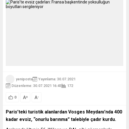
yeniposta
Yayınlama: 30.07.2021
Düzenleme: 30.07.2021 16:45
172
A
A
+
-
0
Paris’teki turistik alanlardan Vosges Meydanı’nda 400
kadar evsiz, “onurlu barınma” talebiyle çadır kurdu.